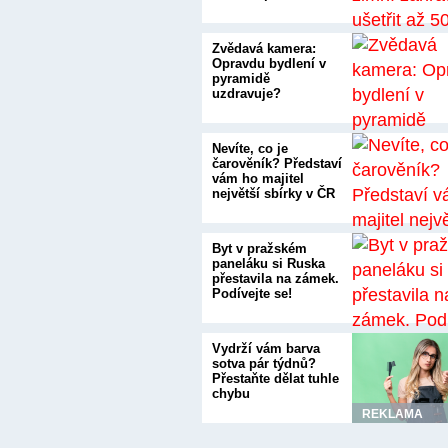
Zvědavá kamera:
Opravdu bydlení v
pyramidě
uzdravuje?
Nevíte, co je
čarověník? Představí
vám ho majitel
největší sbírky v ČR
Byt v pražském
paneláku si Ruska
přestavila na zámek.
Podívejte se!
Vydrží vám barva
sotva pár týdnů?
Přestaňte dělat tuhle
chybu
REKLAMA