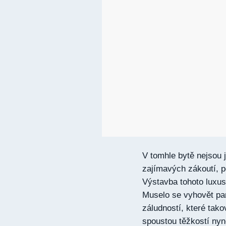
V tomhle bytě nejsou j
zajímavých zákoutí, 
Výstavba tohoto luxus
Muselo se vyhovět pa
záludností, které tako
spoustou těžkostí nyn