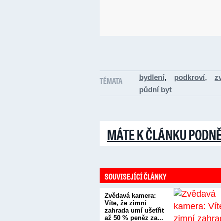
,
,
bydlení
podkroví
z
TÉMATA
půdní byt
MÁTE K ČLÁNKU PODN
SOUVISEJÍCÍ ČLÁNKY
Zvědavá kamera:
Víte, že zimní
zahrada umí ušetřit
až 50 % peněz za...