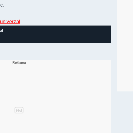
c.
al