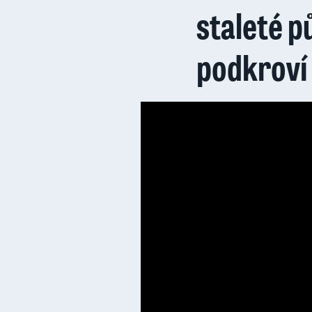
staleté p
podkroví