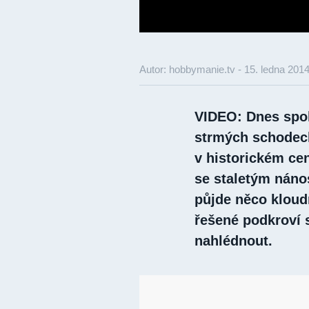
Autor: hobbymanie.tv -
15. ledna 201
VIDEO: Dnes spo
strmých schodec
v historickém ce
se staletým náno
půjde něco kloudn
řešené podkroví s
nahlédnout.