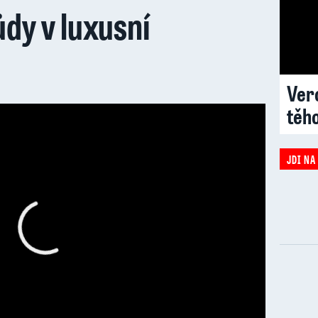
ůdy v luxusní
Vero
těh
JDI NA