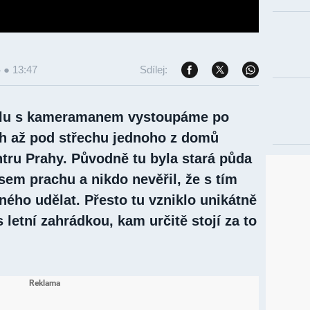
4 ● 13:47
Sdílej:
lu s kameramanem vystoupáme po
h až pod střechu jednoho z domů
ntru Prahy. Původně tu byla stará půda
sem prachu a nikdo nevěřil, že s tím
ého udělat. Přesto tu vzniklo unikátně
 letní zahrádkou, kam určitě stojí za to