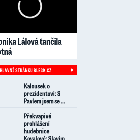
nika Lálová tančila
otná
 HLAVNÍ STRÁNKU BLESK.CZ
Kalousek o
prezidentovi: S
Pavlem jsem se ...
Překvapivé
prohlášení
hudebnice
Kovalové: Slavím, ...