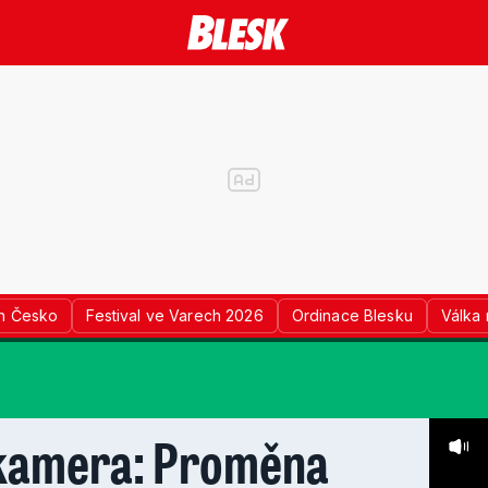
n Česko
Festival ve Varech 2026
Ordinace Blesku
Válka 
kamera: Proměna