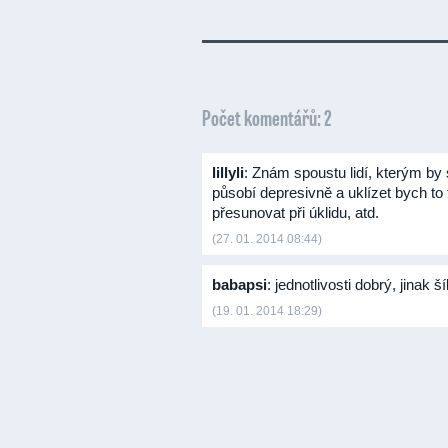
Počet komentářů: 2
lillyli
: Znám spoustu lidí, kterým by 
působí depresivně a uklízet bych to 
přesunovat při úklidu, atd.
(27. 01. 2014 08:44)
babapsi
: jednotlivosti dobrý, jinak
(19. 01. 2014 18:29)