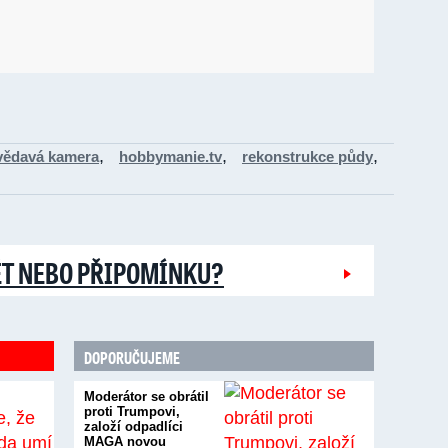
,
,
,
vědavá kamera
hobbymanie.tv
rekonstrukce půdy
ĚT NEBO PŘIPOMÍNKU?
DOPORUČUJEME
Moderátor se obrátil
proti Trumpovi,
založí odpadlíci
MAGA novou