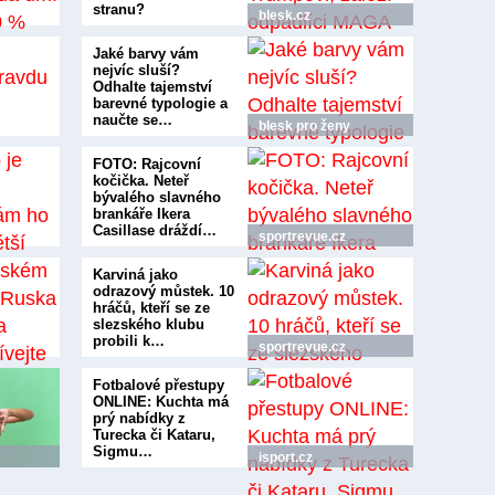
stranu?
blesk.cz
Jaké barvy vám
nejvíc sluší?
Odhalte tajemství
barevné typologie a
naučte se…
blesk pro ženy
FOTO: Rajcovní
kočička. Neteř
bývalého slavného
brankáře Ikera
Casillase dráždí…
sportrevue.cz
Karviná jako
odrazový můstek. 10
hráčů, kteří se ze
slezského klubu
probili k…
sportrevue.cz
Fotbalové přestupy
ONLINE: Kuchta má
prý nabídky z
Turecka či Kataru,
Sigmu…
isport.cz