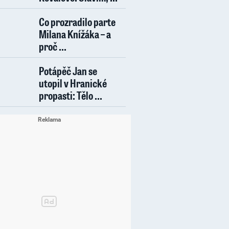
Co prozradilo parte
Milana Knížáka – a
proč ...
Potápěč Jan se
utopil v Hranické
propasti: Tělo ...