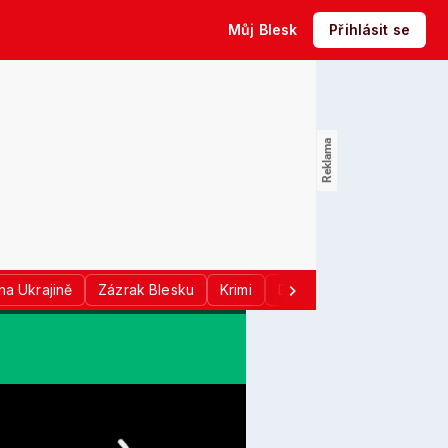
Můj Blesk
Přihlásit se
na Ukrajině
Zázrak Blesku
Krimi
Donald Trump
Sport