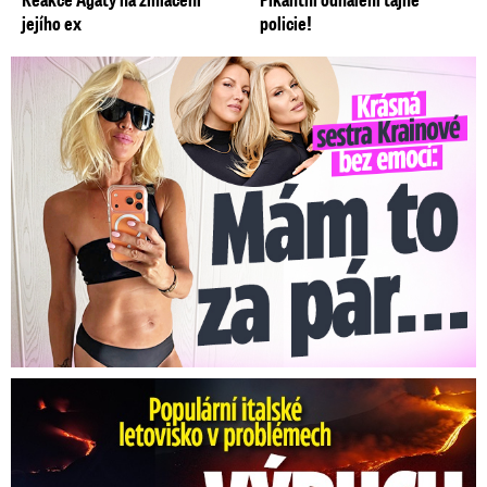
jejího ex
policie!
Krásná sestra Krainové bez emocí: Mám to za pár…
Erupce sicilské sopky Etny: Ruší desítky letů