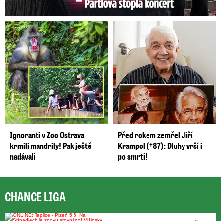
Ignoranti v Zoo Ostrava
Před rokem zemřel Jiří
krmili mandrily! Pak ještě
Krampol (†87): Dluhy vrší i
nadávali
po smrti!
CHANCE LIGA