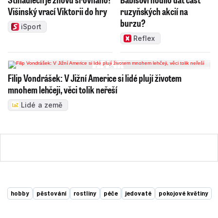
Višinský vrací Viktorii do hry
ruzyňských akcií na
burzu?
iSport
Reflex
Filip Vondrášek: V Jižní Americe si lidé plují životem
mnohem lehčeji, věci tolik neřeší
Lidé a země
hobby
pěstování
rostliny
péče
jedovaté
pokojové květiny