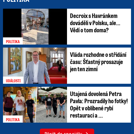
Decroix s Havránkem
dováděli v Polsku, ale…
Vědí o tom doma?
POLITIKA
Vláda rozhodne o střídání
času: Šťastný prosazuje
jen ten zimní
UDÁLOSTI
Utajená dovolená Petra
Pavla: Prozradily ho fotky!
Opět v oblíbené rybí
restauraci a ...
POLITIKA
Přejít do speciálu