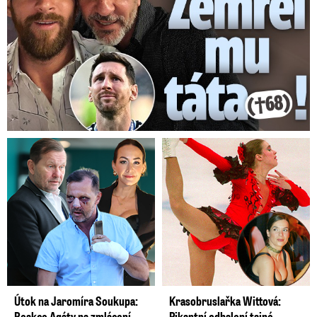
Útok na Jaromíra Soukupa:
Krasobruslařka Wittová:
Reakce Agáty na zmlácení
Pikantní odhalení tajné