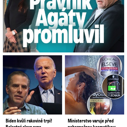
Biden kvůli rakovině trpí!
Ministerstvo varuje před
Bolestná slova syna
nebezpečnou kosmetikou: