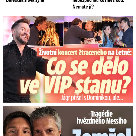
Nemáte ji?
Koncert Ztraceného na Letné: Jágr přišel s Dominikou, ale...
Tragédie hvězdného Messiho: Zemřel mu táta (†68)!