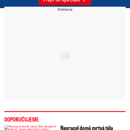
DOPORUČUJEME
Navracel domů mrtvá těla