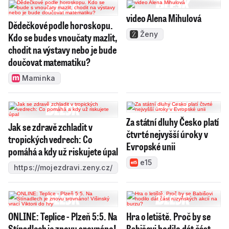
video Alena Mihulová
Dědečkové podle horoskopu.
Ženy
Kdo se bude s vnoučaty mazlit,
chodit na výstavy nebo je bude
doučovat matematiku?
Maminka
Za státní dluhy Česko platí
Jak se zdravě zchladit v
čtvrté nejvyšší úroky v
tropických vedrech: Co
Evropské unii
pomáhá a kdy už riskujete úpal
e15
https://mojezdravi.zeny.cz/
ONLINE: Teplice - Plzeň 5:5. Na
Hra o letiště. Proč by se
Stínadlech je znovu srovnáno!
Babišovi hodilo dát část