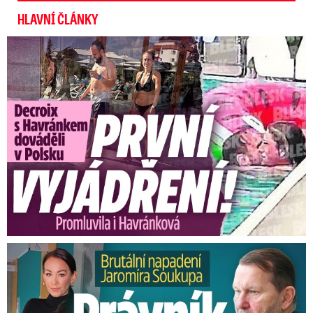
HLAVNÍ ČLÁNKY
Exministryně s Havránkem dováděli v Polsku: První slova!
Brutální napadení Soukupa. Právník Agáty promluvil