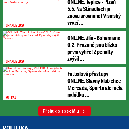
ONLINE: Teplice - Plzeň
5:5. Na Stínadlech je
znovu srovnáno! Višinský
vrací ...
CHANCE LIGA
ONLINE: Zlín - Bohemians
0:2. Pražané jsou blízko
první výhře! Z penalty
zvýšil ...
CHANCE LIGA
Fotbalové přestupy
ONLINE: Slavný klub chce
Mercada, Sparta ale měla
nabídku ...
FOTBAL
Přejít do speciálu
POLITIKA