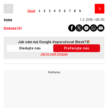
Úvod
1
2
3
4
5
6
7
8
9
toma
1. 2. 2016 • 06:00
Diskuze (0)
Jak vám má Google doporučovat Blesk?
Sledujte nás
Preferujte nás
Jak to celé funguje