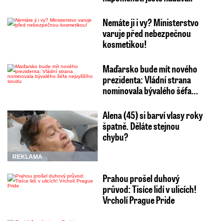
Nemáte ji i vy? Ministerstvo
varuje před nebezpečnou
kosmetikou!
Maďarsko bude mít nového
prezidenta: Vládní strana
nominovala bývalého šéfa…
Alena (45) si barví vlasy roky
špatně. Děláte stejnou
chybu?
REKLAMA
Prahou prošel duhový
průvod: Tisíce lidí v ulicích!
Vrcholí Prague Pride