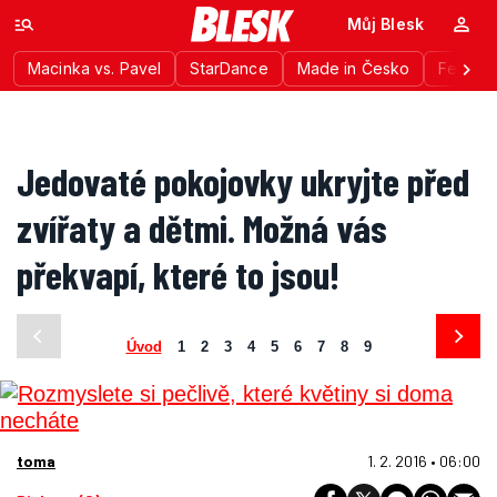
Můj Blesk
Macinka vs. Pavel
StarDance
Made in Česko
Festiva
Jedovaté pokojovky ukryjte před
zvířaty a dětmi. Možná vás
překvapí, které to jsou!
Úvod
1
2
3
4
5
6
7
8
9
toma
1. 2. 2016 • 06:00