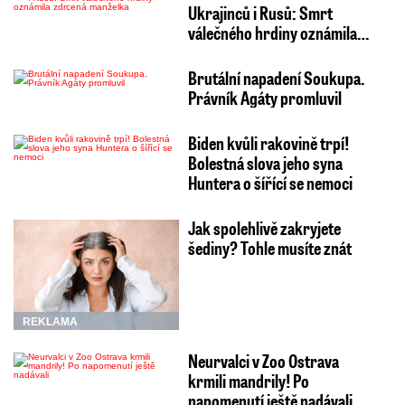
Ukrajinců i Rusů: Smrt
válečného hrdiny oznámila…
Brutální napadení Soukupa.
Právník Agáty promluvil
Biden kvůli rakovině trpí!
Bolestná slova jeho syna
Huntera o šířící se nemoci
Jak spolehlivě zakryjete
šediny? Tohle musíte znát
REKLAMA
Neurvalci v Zoo Ostrava
krmili mandrily! Po
napomenutí ještě nadávali