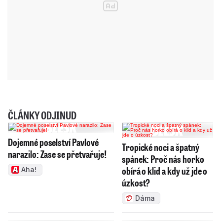
ČLÁNKY ODJINUD
Dojemné poselství Pavlové
Tropické noci a špatný
narazilo: Zase se přetvařuje!
spánek: Proč nás horko
obírá o klid a kdy už jde o
Aha!
úzkost?
Dáma