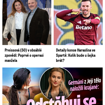
Preissová (50) v obsáhlé
Detaily konce Haraslína ve
zpovědi: Poprvé o operaci
Spartě: Kolik bude u šejka
manžela
brát?
Germáni z Jejího těla: Odstěhuj se, vzkázali jí krajané