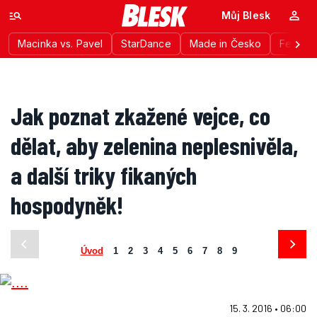
Můj Blesk
Macinka vs. Pavel
StarDance
Made in Česko
Festiva
Jak poznat zkažené vejce, co
dělat, aby zelenina neplesnivěla,
a další triky fikaných
hospodyněk!
Úvod
1
2
3
4
5
6
7
8
9
15. 3. 2016 • 06:00