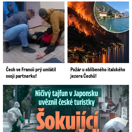
Čech ve Francii prý umlátil
Požár u oblíbeného italského
svoji partnerku!
jezera Čechů!
Ničivý tajfun uvěznil české turistky: Šokující zpověď