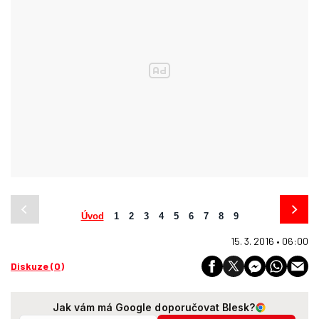
Úvod
1
2
3
4
5
6
7
8
9
15. 3. 2016 • 06:00
Diskuze (0)
Jak vám má Google doporučovat Blesk?