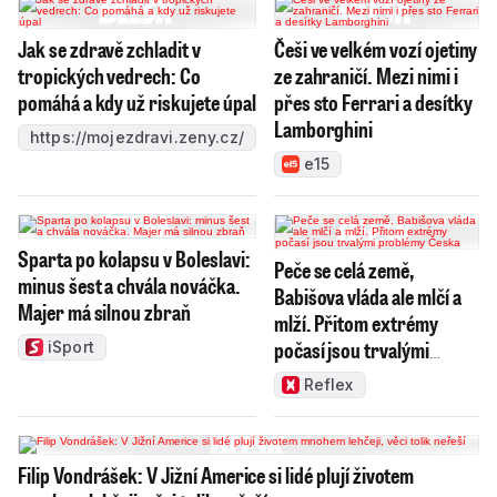
Jak se zdravě zchladit v
Češi ve velkém vozí ojetiny
tropických vedrech: Co
ze zahraničí. Mezi nimi i
pomáhá a kdy už riskujete úpal
přes sto Ferrari a desítky
Lamborghini
https://mojezdravi.zeny.cz/
e15
Sparta po kolapsu v Boleslavi:
Peče se celá země,
minus šest a chvála nováčka.
Babišova vláda ale mlčí a
Majer má silnou zbraň
mlží. Přitom extrémy
počasí jsou trvalými
iSport
problémy Česka
Reflex
Filip Vondrášek: V Jižní Americe si lidé plují životem