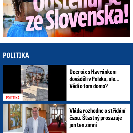
POLITIKA
Decroix s Havránkem
dováděli v Polsku, ale…
Vědí o tom doma?
POLITIKA
Vláda rozhodne o střídání
času: Šťastný prosazuje
jen ten zimní