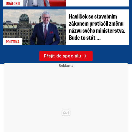
UDÁLOSTI
Havlíček se stavebním
zákonem protlačil změnu
názvu svého ministerstva.
Bude to stát ...
POLITIKA
Přejít do speciálu