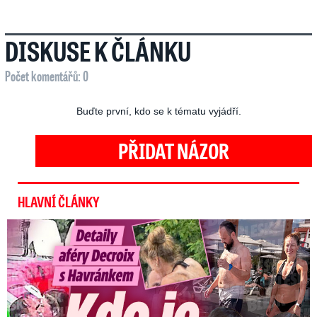
DISKUSE K ČLÁNKU
Počet komentářů: 0
Buďte první, kdo se k tématu vyjádří.
PŘIDAT NÁZOR
HLAVNÍ ČLÁNKY
Detaily aféry Decroix s Havránkem: Kdo je tady královna?