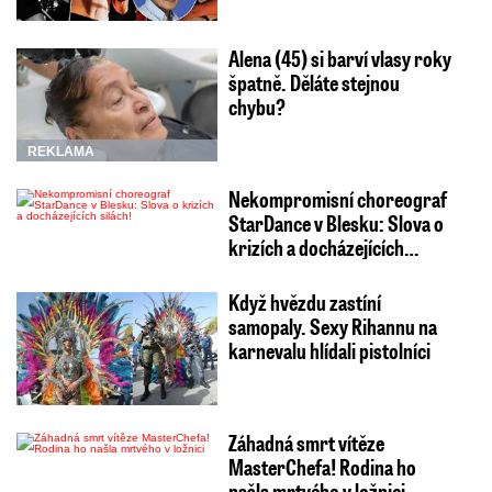
Alena (45) si barví vlasy roky
špatně. Děláte stejnou
chybu?
REKLAMA
Nekompromisní choreograf
StarDance v Blesku: Slova o
krizích a docházejících…
Když hvězdu zastíní
samopaly. Sexy Rihannu na
karnevalu hlídali pistolníci
Záhadná smrt vítěze
MasterChefa! Rodina ho
našla mrtvého v ložnici