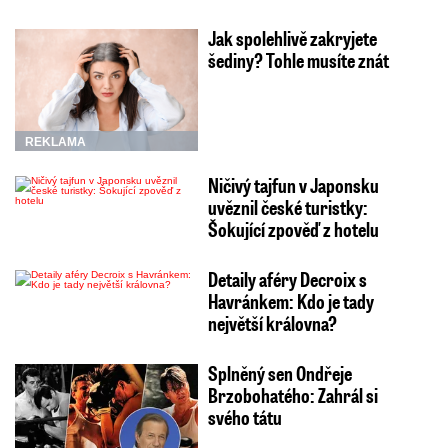
Jak spolehlivě zakryjete
šediny? Tohle musíte znát
REKLAMA
Ničivý tajfun v Japonsku
uvěznil české turistky:
Šokující zpověď z hotelu
Detaily aféry Decroix s
Havránkem: Kdo je tady
největší královna?
Splněný sen Ondřeje
Brzobohatého: Zahrál si
svého tátu