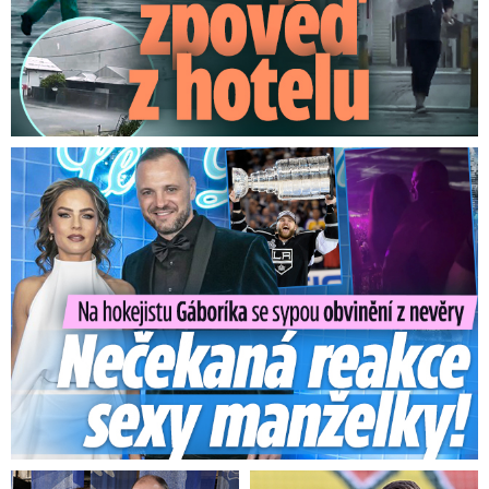
Na Gáboríka se sypou obvinění z nevěry: Reakce manželky!