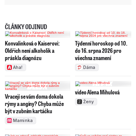
ČLÁNKY ODJINUD
Konvalinková o Kaiserovi:
Týdenní horoskop od 10.
Oldřich není alkoholik a
do 16. srpna 2026 pro
práskla diagnózu
všechna znamení
Aha!
Dáma
video Alena Mihulová
Vracejí se vám doma dokola
Ženy
rýmy a angíny? Chyba může
být v zubním kartáčku
Maminka