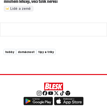
mnohem lehčeji, věci tolik neřeší
Lidé a země
hobby
domácnost
tipy a triky