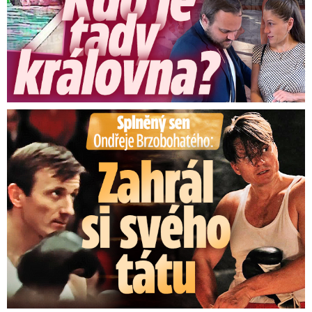
Splněný sen Ondřeje Brzobohatého: Zahrál si svého tátu