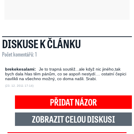
DISKUSE K ČLÁNKU
Počet komentářů: 1
brekekesalami:
Je to trapná soutěž...ale když nic jiného,tak
bych dala hlas těm pánům, co se aspoň nestydí.... ostatní čepici
navlíkli na všechno možný, co doma našli. Srabi.
(23. 12. 2011 17:14)
PŘIDAT NÁZOR
ZOBRAZIT CELOU DISKUSI