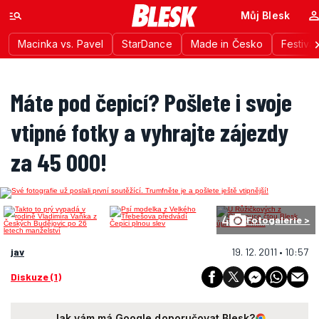
Můj Blesk
Macinka vs. Pavel
StarDance
Made in Česko
Festiva
Máte pod čepicí? Pošlete i svoje
vtipné fotky a vyhrajte zájezdy
za 45 000!
4
Fotogalerie >
jav
19. 12. 2011 • 10:57
Diskuze (1)
Jak vám má Google doporučovat Blesk?