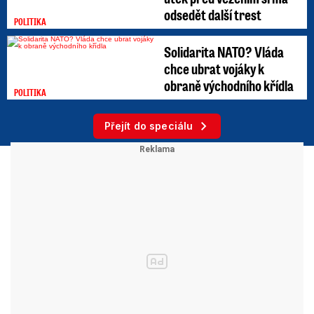
odsedět další trest
POLITIKA
Solidarita NATO? Vláda
chce ubrat vojáky k
obraně východního křídla
POLITIKA
Přejít do speciálu