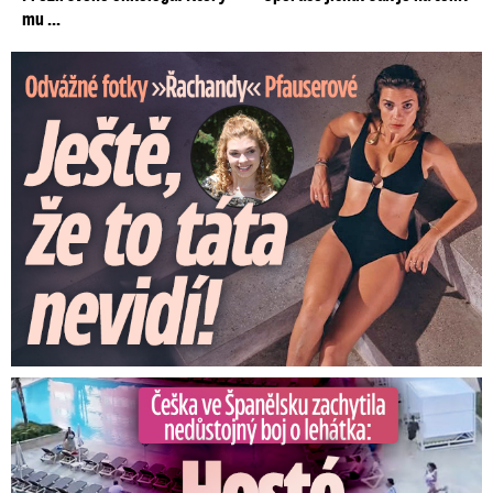
mu ...
Odvážné fotky Denisy Pfauserové: Ještě, že to táta nevidí
Češka ve Španělsku natočila nedůstojný boj o lehátka