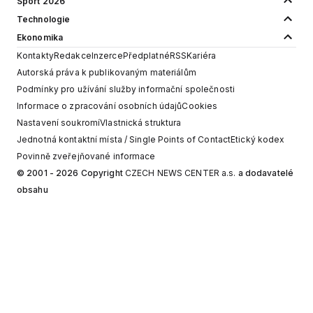
Sport 2026
Technologie
Ekonomika
Kontakty
Redakce
Inzerce
Předplatné
RSS
Kariéra
Autorská práva k publikovaným materiálům
Podmínky pro užívání služby informační společnosti
Informace o zpracování osobních údajů
Cookies
Nastavení soukromí
Vlastnická struktura
Jednotná kontaktní místa / Single Points of Contact
Etický kodex
Povinně zveřejňované informace
© 2001 - 2026 Copyright
CZECH NEWS CENTER a.s.
a dodavatelé
obsahu