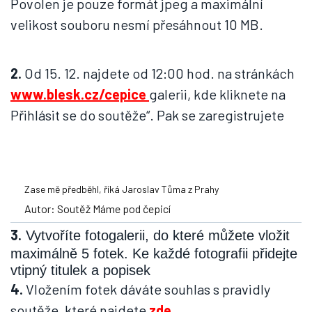
Povolen je pouze formát jpeg a maximální
velikost souboru nesmí přesáhnout 10 MB.
2.
Od 15. 12. najdete od 12:00 hod. na stránkách
www.blesk.cz/cepice
galerii, kde kliknete na
Přihlásit se do soutěže“. Pak se zaregistrujete
Zase mě předběhl, říká Jaroslav Tůma z Prahy
Autor: Soutěž Máme pod čepicí
3.
Vytvoříte fotogalerii, do které můžete vložit
maximálně 5 fotek. Ke každé fotografii přidejte
vtipný titulek a popisek
4.
Vložením fotek dáváte souhlas s pravidly
soutěže, které najdete
zde