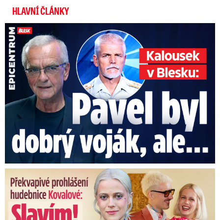
HLAVNÍ ČLÁNKY
Kalousek o prezidentovi: S Pavlem jsem se nesmířil!
Překvapivé prohlášení hudebnice Kovalové: Slavím! Manžel se ...