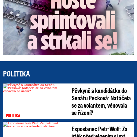
POLITIKA
Pěvkyně a kandidátka do
Senátu Pecková: Natáčela
se za volantem, věnovala
se řízení?
POLITIKA
Exposlanec Petr Wolf: Za
útěk před vězením si má