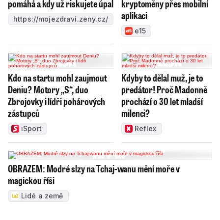
pomáhá a kdy už riskujete úpal
kryptoměny přes mobilní
aplikaci
https://mojezdravi.zeny.cz/
e15
Kdo na startu mohl zaujmout
Kdyby to dělal muž, je to
Deniu? Motory „S“, duo
predátor! Proč Madonně
Zbrojovky i lídři pohárových
prochází o 30 let mladší
zástupců
milenci?
iSport
Reflex
OBRAZEM: Modré slzy na Tchaj-wanu mění moře v
magickou říši
Lidé a země