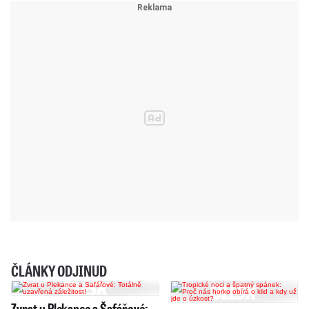
ČLÁNKY ODJINUD
Zvrat u Plekance a Šafářové: