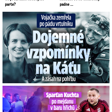
parte?
padne ...
Vojačka zemřela po pádu vrtulníku: Dojemné vzpomínky na ...
Kuchta po mejdanu v baru hříchů: Přišel na trénink opilý?!