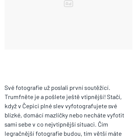
Své fotografie už poslali první soutěžící.
Trumfněte je a pošlete ještě vtipnější! Stačí,
když v Čepici plné slev vyfotografujete své
blízké, domácí mazlíčky nebo necháte vyfotit
sami sebe v co nejvtipnější situaci. Čím
legračnější fotografie budou, tím větší máte