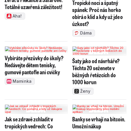
Tropické noci a špatný
Totálně uzavřená záležitost!
spánek: Proč nás horko
obírá o klid a kdy už jde o
Aha!
úzkost?
Dáma
Vybíráte přezůvky do školy?
Šaty jako od návrháře?
Nedávejte dětem tenisky,
Těchto 20 seženete v
gumové pantofle ani cvičky
běžných řetězcích do
1000 korun
Maminka
Ženy
Jak se zdravě zchladit v
Banky se vrhají na bitcoin.
tropických vedrech: Co
Umožní nákup