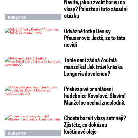
Nevíte, jakou zvolit barvu na
vlasy? Položte si tuto zásadní
otázku
REKLAMA
Odvážné fotky Denisy
Pfauserové: Ještě, že to táta
nevidí
Tohle není žádná Zoufalá
manželka! Jak tráví kráska
Longoria dovolenou?
Překvapivé prohlášení
hudebnice Kovalové: Slavím!
Manžel se nechal zneplodnit
Chcete barvit vlasy šetrněji?
Zjistěte, co dokážou
květinové oleje
REKLAMA