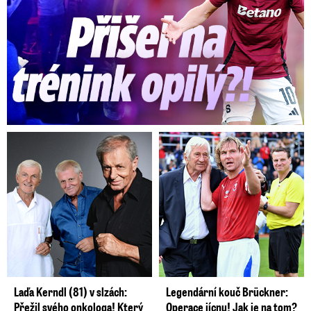
Laďa Kerndl (81) v slzách:
Legendární kouč Brückner:
Přežil svého onkologa! Který
Operace jícnu! Jak je na tom?