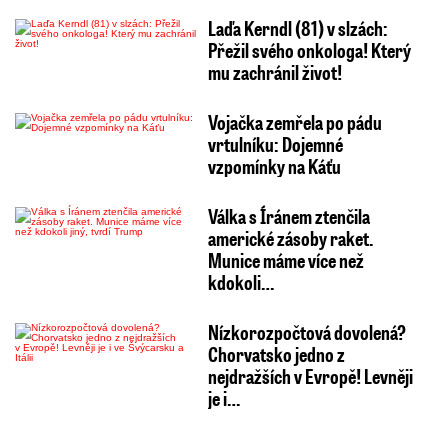
Laďa Kerndl (81) v slzách:
Přežil svého onkologa! Který
mu zachránil život!
Vojačka zemřela po pádu
vrtulníku: Dojemné
vzpomínky na Káťu
Válka s Íránem ztenčila
americké zásoby raket.
Munice máme více než
kdokoli…
Nízkorozpočtová dovolená?
Chorvatsko jedno z
nejdražších v Evropě! Levněji
je i…