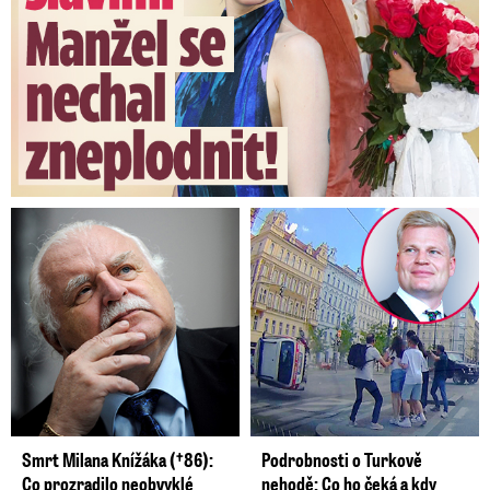
Smrt Milana Knížáka (†86):
Podrobnosti o Turkově
Co prozradilo neobvyklé
nehodě: Co ho čeká a kdy