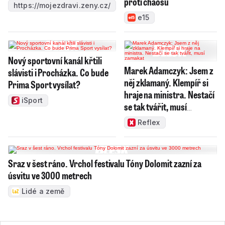
proti chaosu
https://mojezdravi.zeny.cz/
e15
Nový sportovní kanál křtili
Marek Adamczyk: Jsem z
slávisti i Procházka. Co bude
něj zklamaný. Klempíř si
Prima Sport vysílat?
hraje na ministra. Nestačí
iSport
se tak tvářit, musí
zamakat
Reflex
Sraz v šest ráno. Vrchol festivalu Tóny Dolomit zazní za
úsvitu ve 3000 metrech
Lidé a země