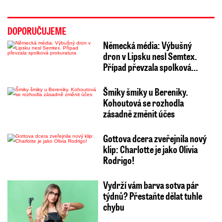
DOPORUČUJEME
Německá média: Výbušný
dron v Lipsku nesl Semtex.
Případ převzala spolková…
Šmiky šmiky u Bereniky.
Kohoutová se rozhodla
zásadně změnit účes
Gottova dcera zveřejnila nový
klip: Charlotte je jako Olivia
Rodrigo!
Vydrží vám barva sotva pár
týdnů? Přestaňte dělat tuhle
chybu