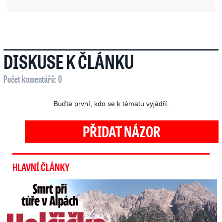
DISKUSE K ČLÁNKU
Počet komentářů: 0
Buďte první, kdo se k tématu vyjádří.
PŘIDAT NÁZOR
HLAVNÍ ČLÁNKY
Smrt Češky v Alpách: Zemřela při túře s rodiči