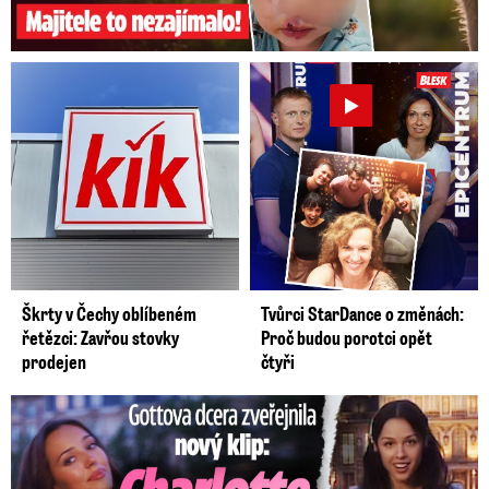
Škrty v Čechy oblíbeném
Tvůrci StarDance o změnách:
řetězci: Zavřou stovky
Proč budou porotci opět
prodejen
čtyři
Gottova dcera zveřejnila nový klip: Je jako Olivie Rodrigo!