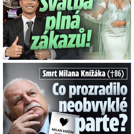
Smrt Milana Knížáka (†86): Co prozradilo neobvyklé parte?