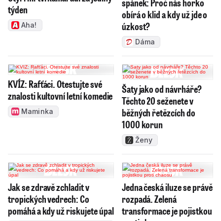
spánek: Proč nás horko
týden
obírá o klid a kdy už jde o
úzkost?
Aha!
Dáma
KVÍZ: Rafťáci. Otestujte své
Šaty jako od návrháře?
znalosti kultovní letní komedie
Těchto 20 seženete v
běžných řetězcích do
Maminka
1000 korun
Ženy
Jak se zdravě zchladit v
Jedna česká iluze se právě
tropických vedrech: Co
rozpadá. Zelená
pomáhá a kdy už riskujete úpal
transformace je pojistkou