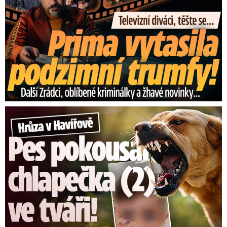
Hrůza v Havířově: Pes pokousal chlapečka (2) ve tváři!