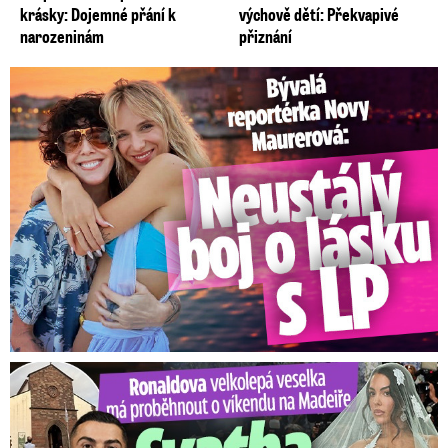
krásky: Dojemné přání k
výchově dětí: Překvapivé
narozeninám
přiznání
Bývalá reportérka Novy Maurerová: Neustálý boj o lásku s ...
Ronaldova velkolepá veselka na Madeiře: Svatba plná zákazů!