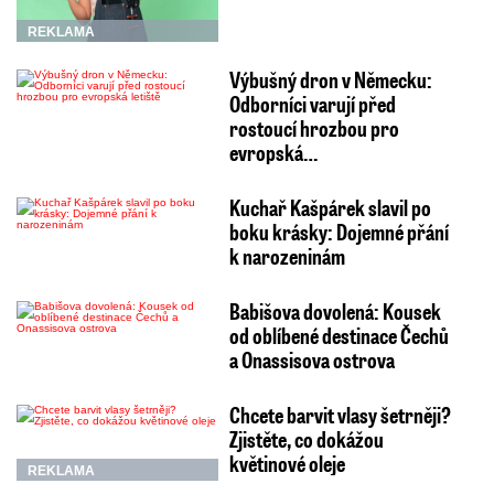
REKLAMA
Výbušný dron v Německu:
Odborníci varují před
rostoucí hrozbou pro
evropská…
Kuchař Kašpárek slavil po
boku krásky: Dojemné přání
k narozeninám
Babišova dovolená: Kousek
od oblíbené destinace Čechů
a Onassisova ostrova
Chcete barvit vlasy šetrněji?
Zjistěte, co dokážou
květinové oleje
REKLAMA