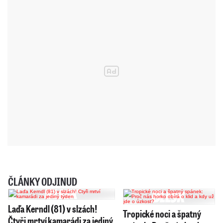
ČLÁNKY ODJINUD
Laďa Kerndl (81) v slzách!
Tropické noci a špatný
Čtyři mrtví kamarádi za jediný