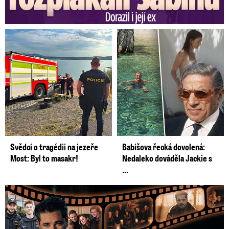
Svědci o tragédii na jezeře
Babišova řecká dovolená:
Most: Byl to masakr!
Nedaleko dováděla Jackie s
...
Prima vytasila podzimní trumfy! Další Zrádci a žhavé novinky