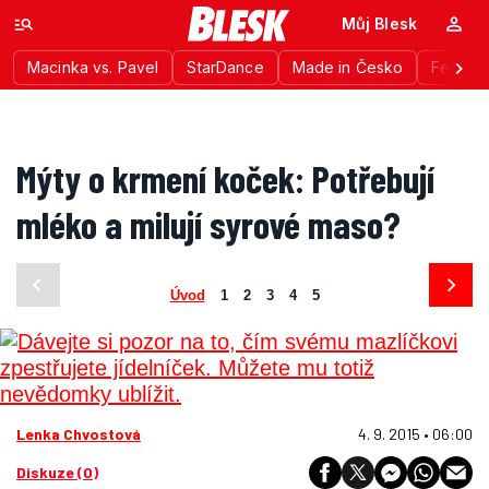
Můj Blesk
Macinka vs. Pavel
StarDance
Made in Česko
Festiva
Mýty o krmení koček: Potřebují
mléko a milují syrové maso?
Úvod
1
2
3
4
5
Lenka Chvostová
4. 9. 2015 • 06:00
Diskuze (0)