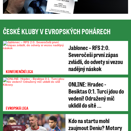
ČESKÉ KLUBY V EVROPSKÝCH POHÁRECH
Jablonec – RFS 2:0.
Severočeši první zápas
zvládli, do odvety si vezou
nadějný náskok
KONFERENČNÍ LIGA
ONLINE: Hradec -
Besiktas 0:1. Turci jdou do
vedení! Odražený míč
uklidil do sítě ...
EVROPSKÁ LIGA
Kdo na startu mohl
zaujmout Deniu? Motory