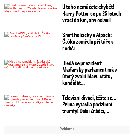
U toho nemůžete chybět!
Harry Potter se po 25 letech
vrací do kin, aby oslavil…
Smrt holčičky v Alpách:
Češka zemřela při túře s
rodiči
Hledá se prezident:
Maďarský parlament má v
úterý zvolit hlavu státu,
kandidát…
Televizní diváci, těšte se...
Prima vytasila podzimní
trumfy! Další Zrádci,…