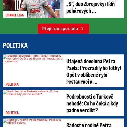
„S“, duo Zbrojovky i lídři
pohárových ...
CHANCE LIGA
Přejít do speciálu
POLITIKA
Utajená dovolená Petra
Pavla: Prozradily ho fotky!
Opět v oblíbené rybí
restauraci a ...
POLITIKA
Podrobnosti o Turkově
nehodě: Co ho čeká a kdy
padne verdikt?
POLITIKA
Radost v rodině Petra