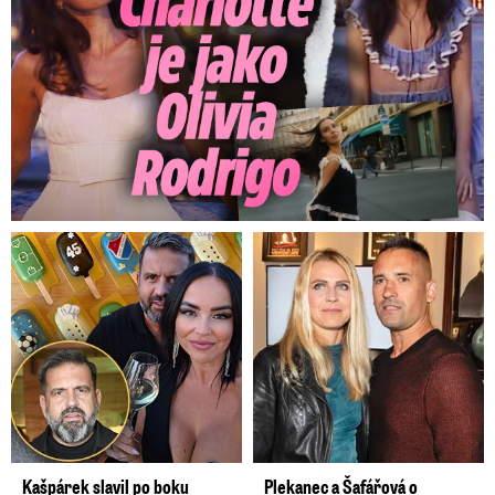
Kašpárek slavil po boku
Plekanec a Šafářová o