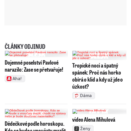
ČLÁNKY ODJINUD
Dojemné poselství Pavlové
Tropické noci a špatný
narazilo: Zase se přetvařuje!
spánek: Proč nás horko
obírá o klid a kdy už jde o
Aha!
úzkost?
Dáma
video Alena Mihulová
Dědečkové podle horoskopu.
Ženy
Kdo se bude s vnoučaty mazlit,