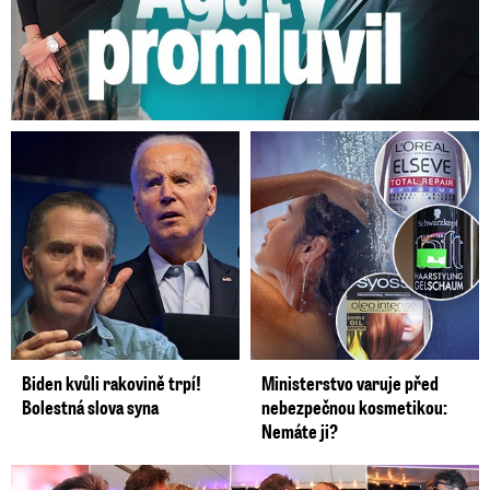
Biden kvůli rakovině trpí!
Ministerstvo varuje před
Bolestná slova syna
nebezpečnou kosmetikou:
Nemáte ji?
Koncert Ztraceného na Letné: Jágr přišel s Dominikou, ale...