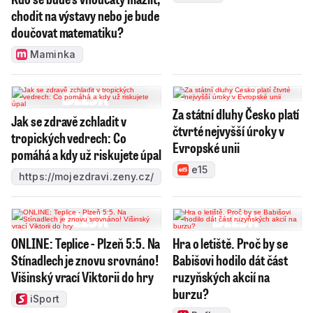
chodit na výstavy nebo je bude
doučovat matematiku?
Maminka
Za státní dluhy Česko platí
Jak se zdravě zchladit v
čtvrté nejvyšší úroky v
tropických vedrech: Co
Evropské unii
pomáhá a kdy už riskujete úpal
e15
https://mojezdravi.zeny.cz/
ONLINE: Teplice - Plzeň 5:5. Na
Hra o letiště. Proč by se
Stínadlech je znovu srovnáno!
Babišovi hodilo dát část
Višinský vrací Viktorii do hry
ruzyňských akcií na
burzu?
iSport