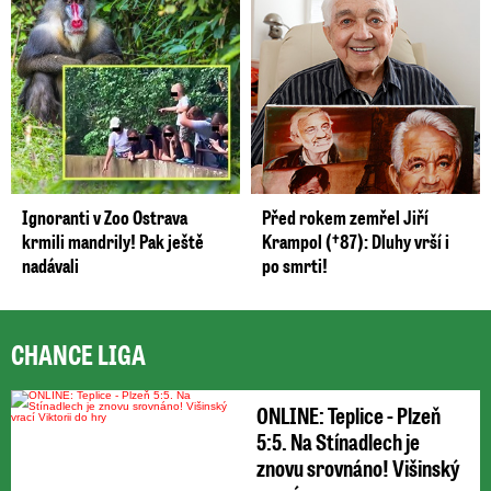
Ignoranti v Zoo Ostrava
Před rokem zemřel Jiří
krmili mandrily! Pak ještě
Krampol (†87): Dluhy vrší i
nadávali
po smrti!
CHANCE LIGA
ONLINE: Teplice - Plzeň
5:5. Na Stínadlech je
znovu srovnáno! Višinský