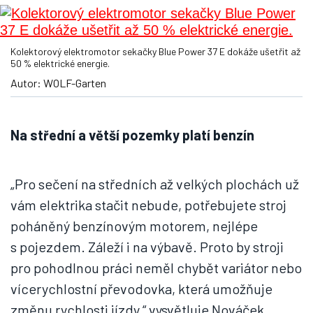
Kolektorový elektromotor sekačky Blue Power 37 E dokáže ušetřit až
50 % elektrické energie.
Autor: WOLF-Garten
Na střední a větší pozemky platí benzín
„Pro sečení na středních až velkých plochách už
vám elektrika stačit nebude, potřebujete stroj
poháněný benzínovým motorem, nejlépe
s pojezdem. Záleží i na výbavě. Proto by stroji
pro pohodlnou práci neměl chybět variátor nebo
vícerychlostní převodovka, která umožňuje
změnu rychlosti jízdy,“ vysvětluje Nováček.