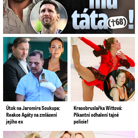
Útok na Jaromíra Soukupa:
Krasobruslařka Wittová:
Reakce Agáty na zmlácení
Pikantní odhalení tajné
jejího ex
policie!
Krásná sestra Krainové bez emocí: Mám to za pár…