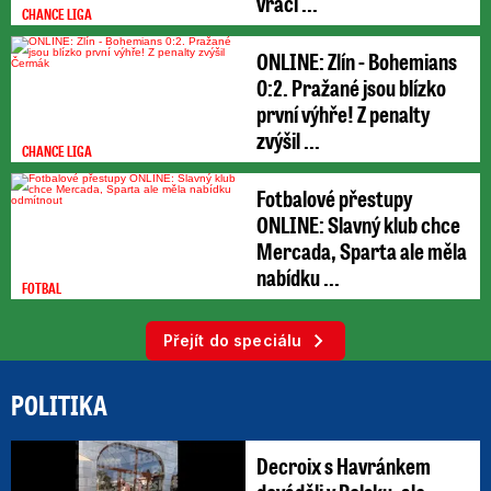
vrací ...
CHANCE LIGA
ONLINE: Zlín - Bohemians
0:2. Pražané jsou blízko
první výhře! Z penalty
zvýšil ...
CHANCE LIGA
Fotbalové přestupy
ONLINE: Slavný klub chce
Mercada, Sparta ale měla
nabídku ...
FOTBAL
Přejít do speciálu
POLITIKA
Decroix s Havránkem