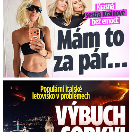
Erupce sicilské sopky Etny: Ruší desítky letů