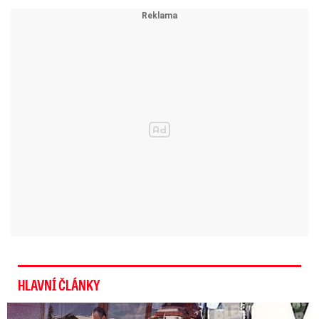
HLAVNÍ ČLÁNKY
Exministryně s Havránkem dováděli v Polsku: První slova!