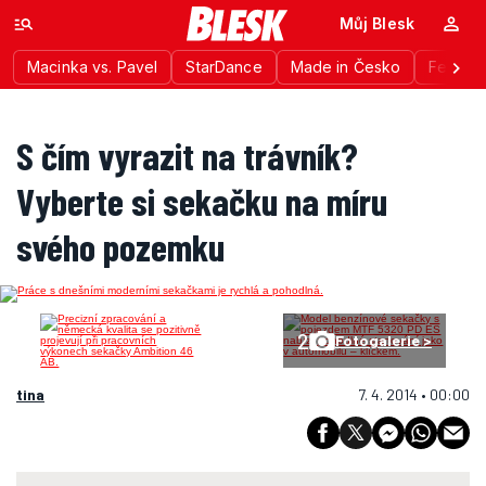
Můj Blesk
Macinka vs. Pavel
StarDance
Made in Česko
Festiva
S čím vyrazit na trávník?
Vyberte si sekačku na míru
svého pozemku
2
Fotogalerie >
tina
7. 4. 2014 • 00:00