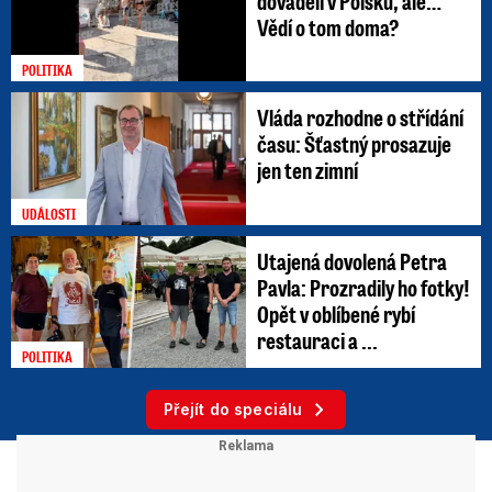
dováděli v Polsku, ale…
Vědí o tom doma?
POLITIKA
Vláda rozhodne o střídání
času: Šťastný prosazuje
jen ten zimní
UDÁLOSTI
Utajená dovolená Petra
Pavla: Prozradily ho fotky!
Opět v oblíbené rybí
restauraci a ...
POLITIKA
Přejít do speciálu