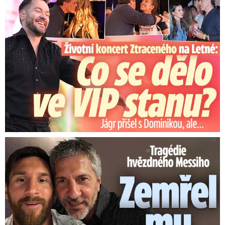
Tragédie hvězdného Messiho: Zemřel mu táta (†68)!