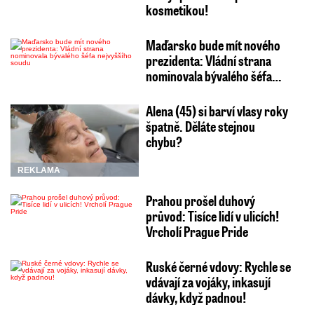
kosmetikou!
Maďarsko bude mít nového
prezidenta: Vládní strana
nominovala bývalého šéfa…
Alena (45) si barví vlasy roky
špatně. Děláte stejnou
chybu?
REKLAMA
Prahou prošel duhový
průvod: Tisíce lidí v ulicích!
Vrcholí Prague Pride
Ruské černé vdovy: Rychle se
vdávají za vojáky, inkasují
dávky, když padnou!