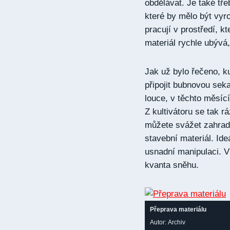
obdělávat. Je také tře
které by mělo být vyro
pracují v prostředí, kt
materiál rychle ubývá,
Jak už bylo řečeno, ku
připojit bubnovou sek
louce, v těchto měsíc
Z kultivátoru se tak 
můžete svážet zahrad
stavební materiál. Ide
usnadní manipulaci. V
kvanta sněhu.
Přeprava materiálu
Autor: Archiv