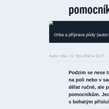
pomocník
Orba a příprava půdy (autor:
Autor: mba -
22. října 2016 ● 11:07
Podzim se nese t
na poli nebo v s
dělat ručně, ale 
pomocníkům. Jedn
s bohatým příslu