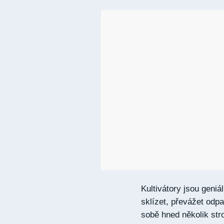
Kultivátory jsou geniá
sklízet, převážet odp
sobě hned několik stro