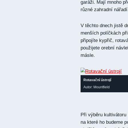
garáži. Mají mnoho př
různé zahradní nářadí
V těchto dnech jistě 
menších políčkách při
připojíte kypřič, rota
použijete orební návle
másle.
Rotavační ústrojí
Autor: Mountfield
Při výběru kultivátoru
na které ho budeme po