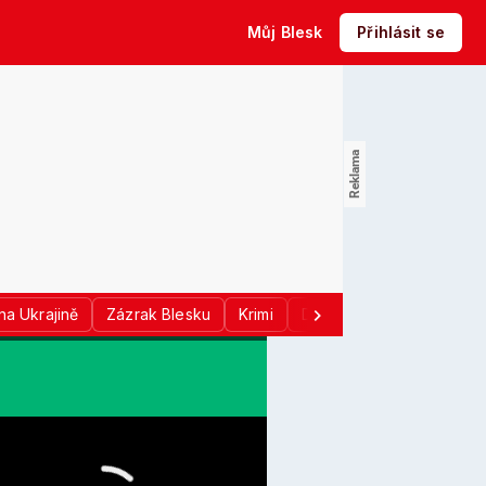
Můj Blesk
Přihlásit se
na Ukrajině
Zázrak Blesku
Krimi
Donald Trump
Sport