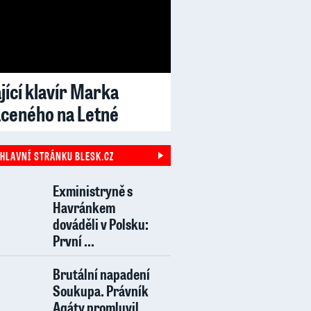
jící klavír Marka
aceného na Letné
 HLAVNÍ STRÁNKU BLESK.CZ
Exministryně s
Havránkem
dováděli v Polsku:
První ...
Brutální napadení
Soukupa. Právník
Agáty promluvil