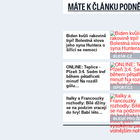
MÁTE K ČLÁNKU PODN
Biden kvůli rakovině
trpí! Bolestná slova
jeho syna Huntera o
šířící se nemoci
BLESK.CZ
ONLINE: Teplice -
Plzeň 3:4. Sedm tref
během pětatřiceti
minut! Na rozdíl
gólu…
ISPORT.CZ
Italky a Francouzky
rozhodly: Bílé džíny
se na podzim vracejí
do hry! Babí léto…
BLESK PRO Ž