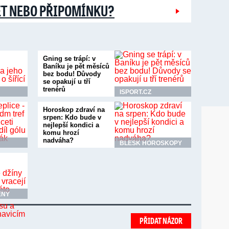
ĚT NEBO PŘIPOMÍNKU?
Gning se trápí: v
Baníku je pět měsíců
bez bodu! Důvody
se opakují u tří
trenérů
ISPORT.CZ
Horoskop zdraví na
srpen: Kdo bude v
nejlepší kondici a
komu hrozí
nadváha?
BLESK HOROSKOPY
ENY
PŘIDAT NÁZOR