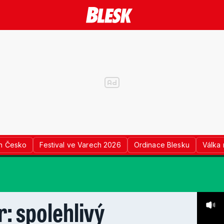
n Česko
Festival ve Varech 2026
Ordinace Blesku
Válka 
r: spolehlivý