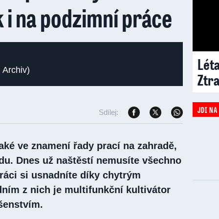
 i na podzimní práce
Léta
 Archiv)
Ztr
JDI NA
Sdílej:
aké ve znamení řady prací na zahradě,
adu. Dnes už naštěstí nemusíte všechno
práci si usnadníte díky chytrým
ím z nich je multifunkční kultivátor
šenstvím.