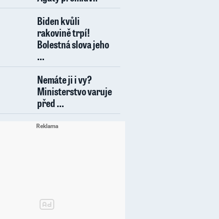
Biden kvůli
rakovině trpí!
Bolestná slova jeho
...
Nemáte ji i vy?
Ministerstvo varuje
před ...