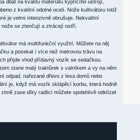
ba dbát na kvalitu materiálu kypřicího ústrojí,
beno z kvalitní odolné oceli. Nože kultivátoru totiž
eré je velmi intenzivně obrušuje. Nekvalitní
 nože se ztenčují a ztrácejí ostří.
ltivátor má multifunkční využití. Můžete na něj
ačku a posekat i více než metrovou trávu na
ích přijde vhod přídavný vozík se sedačkou.
rázem stane malý traktůrek s valníkem a vy na něm
ní odpad, nařezané dřevo z lesa domů nebo
ální je, když má vozík sklápěcí korbu, která hodně
 zimě zase díky radlici můžete spolehlivě odklízet