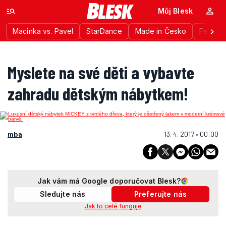
Můj Blesk
Macinka vs. Pavel
StarDance
Made in Česko
Festiva
Myslete na své děti a vybavte
zahradu dětským nábytkem!
mba
13. 4. 2017 • 00:00
Jak vám má Google doporučovat Blesk?
Sledujte nás
Preferujte nás
Jak to celé funguje