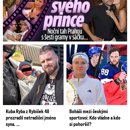
Kuba Ryba z Rybiček 48
Boháči mezi českými
prozradil netradiční jméno
sportovci: Kdo vládne a kdo
syna. ...
si pohoršil?