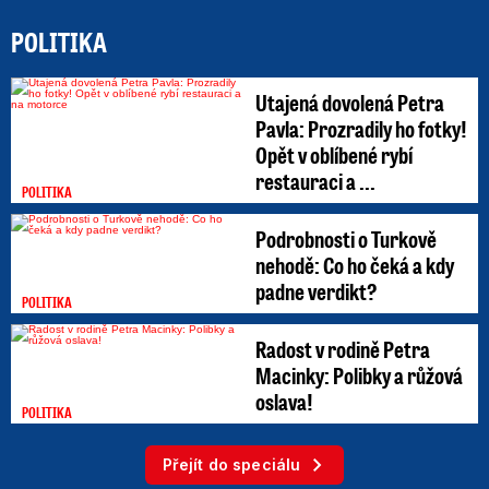
POLITIKA
Utajená dovolená Petra
Pavla: Prozradily ho fotky!
Opět v oblíbené rybí
restauraci a ...
POLITIKA
Podrobnosti o Turkově
nehodě: Co ho čeká a kdy
padne verdikt?
POLITIKA
Radost v rodině Petra
Macinky: Polibky a růžová
oslava!
POLITIKA
Přejít do speciálu