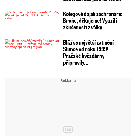
Kolegové dojali záchranáře:
Broňo, děkujeme! Využil i
zkušenosti z války
Blíží se největší zatmění
Slunce od roku 1999!
Pražské hvězdárny
připravily…