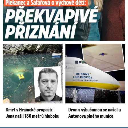
Smrt v Hranické propasti:
Dron s výbušninou se našel u
Jana našli 186 metrů hluboku
Antonova plného munice