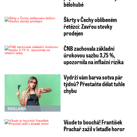
bělohubé
Škrty v Čechy oblíbeném
řetězci: Zavřou stovky
prodejen
ČNB zachovala základní
úrokovou sazbu 3,75 %,
upozornila na inflační rizika
Vydrží vám barva sotva pár
týdnů? Přestaňte dělat tuhle
chybu
REKLAMA
Všude to bouchá! František
Prachař zažil v letadle horor