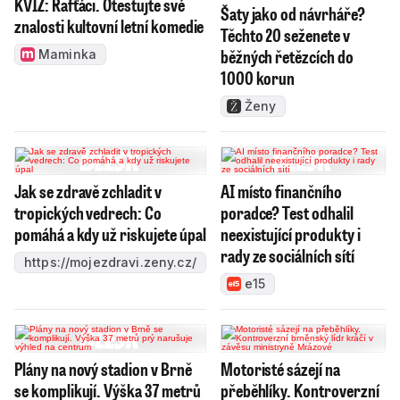
KVÍZ: Rafťáci. Otestujte své
Šaty jako od návrháře?
znalosti kultovní letní komedie
Těchto 20 seženete v
běžných řetězcích do
Maminka
1000 korun
Ženy
Jak se zdravě zchladit v
AI místo finančního
tropických vedrech: Co
poradce? Test odhalil
pomáhá a kdy už riskujete úpal
neexistující produkty i
rady ze sociálních sítí
https://mojezdravi.zeny.cz/
e15
Plány na nový stadion v Brně
Motoristé sázejí na
se komplikují. Výška 37 metrů
přeběhlíky. Kontroverzní