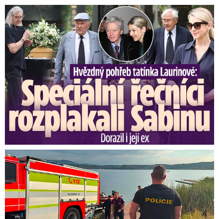
Speciální řečníci nad rakví Laurina: Rozbrečeli i dceru
Svědci o tragédii na jezeře Most: Byl to masakr!