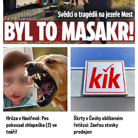
Hrůza v Havířově: Pes
Škrty v Čechy oblíbeném
pokousal chlapečka (2) ve
řetězci: Zavřou stovky
tváři!
prodejen