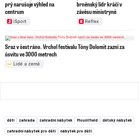
prý narušuje výhled na
brněnský lídr kráčí v
centrum
závěsu ministryně
Mrázové
iSport
Reflex
Sraz v šest ráno. Vrchol festivalu Tóny Dolomit zazní za
úsvitu ve 3000 metrech
Lidé a země
děti
zahrada
zahradní nábytek
Mountfield
dětský nábytek
zahradní nábytek pro děti
nábytek pro děti