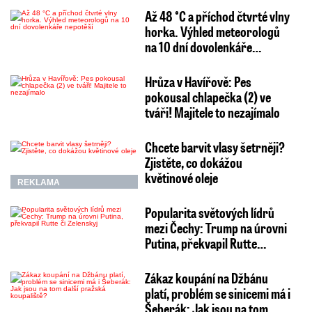
Až 48 °C a příchod čtvrté vlny
horka. Výhled meteorologů
na 10 dní dovolenkáře…
Hrůza v Havířově: Pes
pokousal chlapečka (2) ve
tváři! Majitele to nezajímalo
Chcete barvit vlasy šetrněji?
Zjistěte, co dokážou
květinové oleje
REKLAMA
Popularita světových lídrů
mezi Čechy: Trump na úrovni
Putina, překvapil Rutte…
Zákaz koupání na Džbánu
platí, problém se sinicemi má i
Šeberák: Jak jsou na tom…