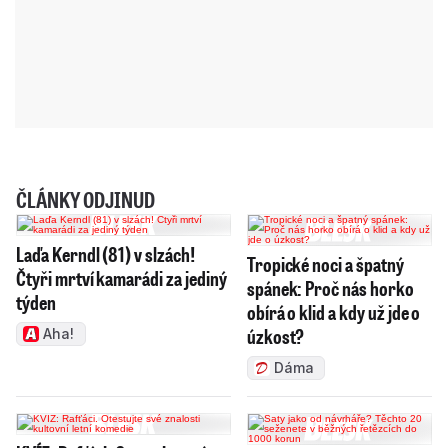
ČLÁNKY ODJINUD
Laďa Kerndl (81) v slzách!
Tropické noci a špatný
Čtyři mrtví kamarádi za jediný
spánek: Proč nás horko
týden
obírá o klid a kdy už jde o
úzkost?
Aha!
Dáma