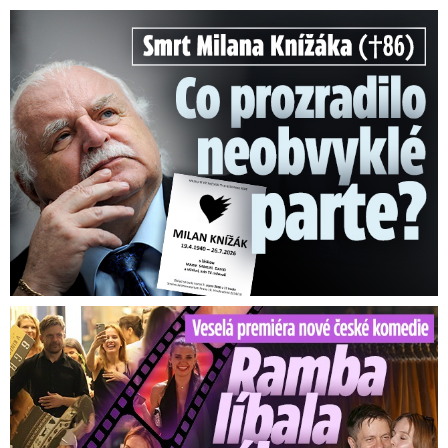
Smrt Milana Knížáka (†86): Co prozradilo neobvyklé parte?
Veselá premiéra nové české komedie: Ramba líbala Mádla