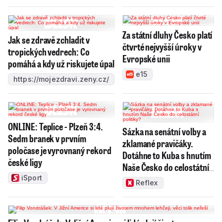
Za státní dluhy Česko platí
Jak se zdravě zchladit v
čtvrté nejvyšší úroky v
tropických vedrech: Co
Evropské unii
pomáhá a kdy už riskujete úpal
e15
https://mojezdravi.zeny.cz/
ONLINE: Teplice - Plzeň 3:4.
Sázka na senátní volby a
Sedm branek v prvním
zklamané pravičáky.
poločase je vyrovnaný rekord
Dotáhne to Kuba s hnutím
české ligy
Naše Česko do celostátní
politiky?
iSport
Reflex