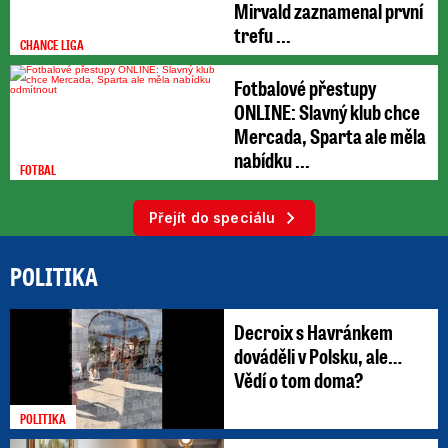
Mirvald zaznamenal první
trefu ...
CHANCE LIGA
Fotbalové přestupy
ONLINE: Slavný klub chce
Mercada, Sparta ale měla
nabídku ...
FOTBAL
Přejít do speciálu
POLITIKA
Decroix s Havránkem
dováděli v Polsku, ale…
Vědí o tom doma?
POLITIKA