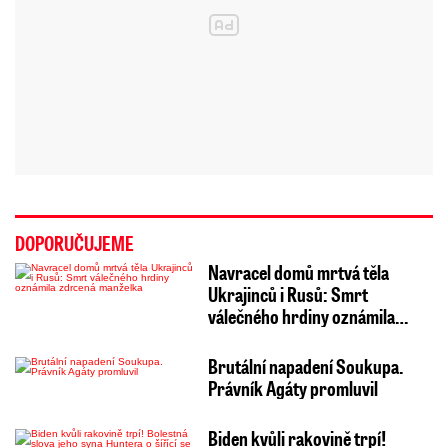
DOPORUČUJEME
Navracel domů mrtvá těla
Ukrajinců i Rusů: Smrt
válečného hrdiny oznámila…
Brutální napadení Soukupa.
Právník Agáty promluvil
Biden kvůli rakovině trpí!