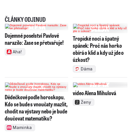
ČLÁNKY ODJINUD
Dojemné poselství Pavlové
Tropické noci a špatný
narazilo: Zase se přetvařuje!
spánek: Proč nás horko
obírá o klid a kdy už jde o
Aha!
úzkost?
Dáma
video Alena Mihulová
Dědečkové podle horoskopu.
Ženy
Kdo se bude s vnoučaty mazlit,
chodit na výstavy nebo je bude
doučovat matematiku?
Maminka