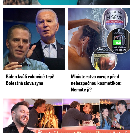
Biden kvůli rakovině trpí!
Ministerstvo varuje před
Bolestná slova syna
nebezpečnou kosmetikou:
Nemáte ji?
Koncert Ztraceného na Letné: Jágr přišel s Dominikou, ale...