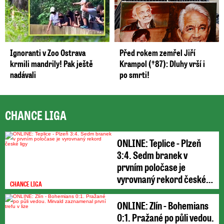
Ignoranti v Zoo Ostrava
Před rokem zemřel Jiří
krmili mandrily! Pak ještě
Krampol (†87): Dluhy vrší i
nadávali
po smrti!
CHANCE LIGA
ONLINE: Teplice - Plzeň
3:4. Sedm branek v
prvním poločase je
vyrovnaný rekord české
CHANCE LIGA
...
ONLINE: Zlín - Bohemians
0:1. Pražané po půli vedou.