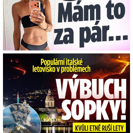
Erupce sicilské sopky Etny: Ruší desítky letů