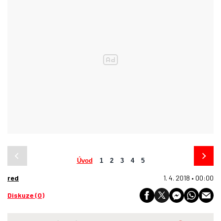
Úvod
1
2
3
4
5
red
1. 4. 2018 • 00:00
Diskuze (0)