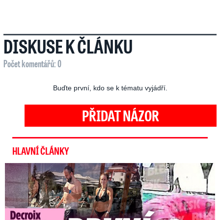
DISKUSE K ČLÁNKU
Počet komentářů: 0
Buďte první, kdo se k tématu vyjádří.
PŘIDAT NÁZOR
HLAVNÍ ČLÁNKY
Exministryně s Havránkem dováděli v Polsku: První slova!