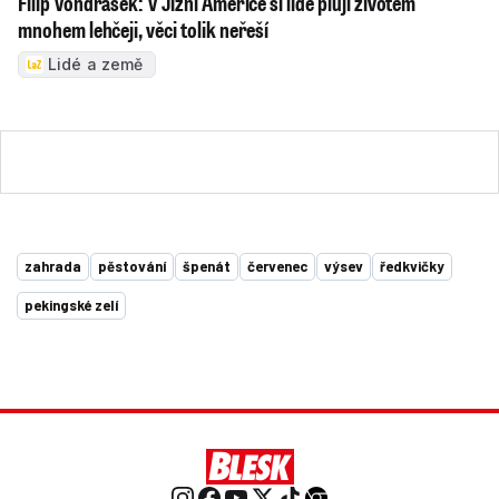
Filip Vondrášek: V Jižní Americe si lidé plují životem
mnohem lehčeji, věci tolik neřeší
Lidé a země
zahrada
pěstování
špenát
červenec
výsev
ředkvičky
pekingské zelí