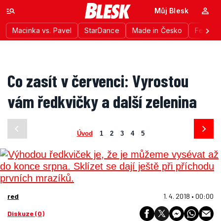
Můj Blesk
Macinka vs. Pavel
StarDance
Made in Česko
Festiva
Co zasít v červenci: Vyrostou
vám ředkvičky a další zelenina
Úvod
1
2
3
4
5
red
1. 4. 2018 • 00:00
Diskuze (0)