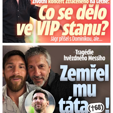
Tragédie hvězdného Messiho: Zemřel mu táta (†68)!