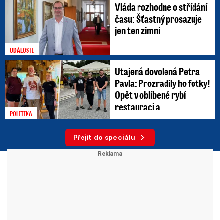
Vláda rozhodne o střídání
času: Šťastný prosazuje
jen ten zimní
UDÁLOSTI
Utajená dovolená Petra
Pavla: Prozradily ho fotky!
Opět v oblíbené rybí
restauraci a ...
POLITIKA
Přejít do speciálu