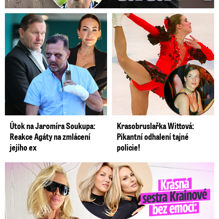
Útok na Jaromíra Soukupa:
Krasobruslařka Wittová:
Reakce Agáty na zmlácení
Pikantní odhalení tajné
jejího ex
policie!
Krásná sestra Krainové bez emocí: Mám to za pár…