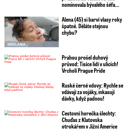
nominovala bývalého šéfa…
Alena (45) si barví vlasy roky
špatně. Děláte stejnou
chybu?
REKLAMA
Prahou prošel duhový
průvod: Tisíce lidí v ulicích!
Vrcholí Prague Pride
Ruské černé vdovy: Rychle se
vdávají za vojáky, inkasují
dávky, když padnou!
Cestovní horečka šlechty:
Chuďas z Klatovska
otrokářem v Jižní Americe