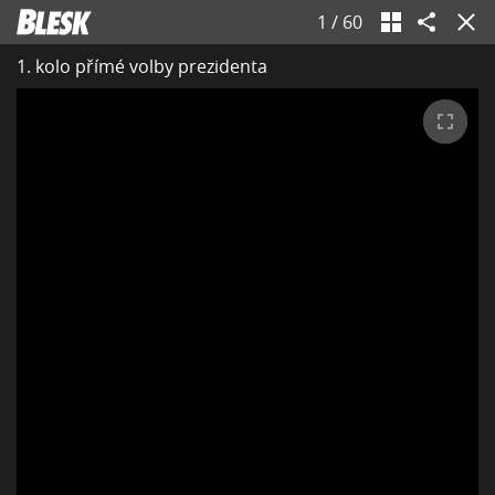
1
/
60
1. kolo přímé volby prezidenta