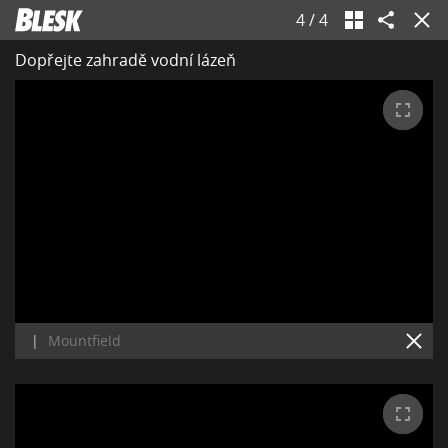
4
/
4
Dopřejte zahradě vodní lázeň
|
Mountfield