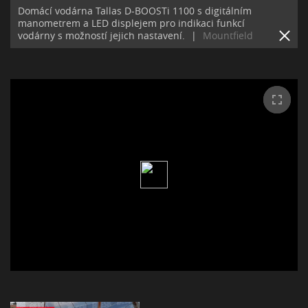
Domácí vodárna Tallas D-BOOSTi 1100 s digitálním
manometrem a LED displejem pro indikaci funkcí
vodárny s možností jejich nastavení.
|
Mountfield