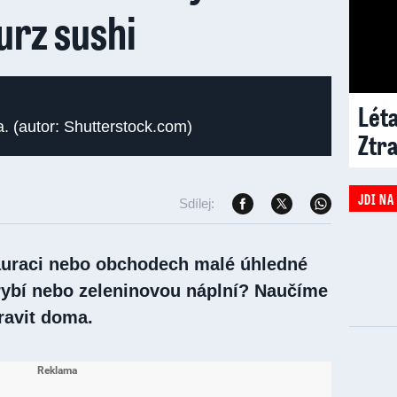
urz sushi
Léta
. (autor: Shutterstock.com)
Ztr
JDI NA
Sdílej:
tauraci nebo obchodech malé úhledné
 rybí nebo zeleninovou náplní? Naučíme
pravit doma.