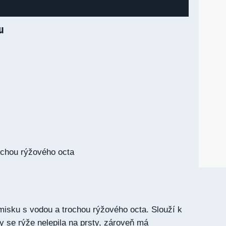
u
ochou rýžového octa
 misku s vodou a trochou rýžového octa. Slouží k
y se rýže nelepila na prsty, zároveň má