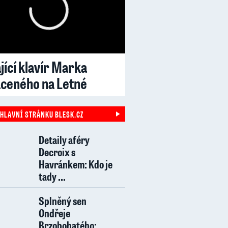
jící klavír Marka
aceného na Letné
 HLAVNÍ STRÁNKU BLESK.CZ
Detaily aféry
Decroix s
Havránkem: Kdo je
tady ...
Splněný sen
Ondřeje
Brzobohatého: