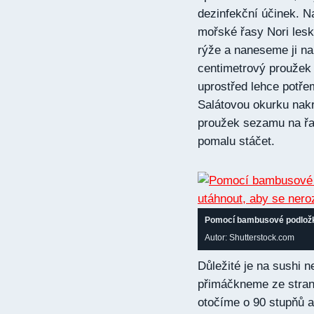
dezinfekční účinek. 
mořské řasy Nori les
rýže a naneseme ji na
centimetrový proužek 
uprostřed lehce pot
Salátovou okurku nakr
proužek sezamu na řa
pomalu stáčet.
Pomocí bambusové podložky
Autor: Shutterstock.com
Důležité je na sushi n
přimáčkneme ze stran
otočíme o 90 stupňů 