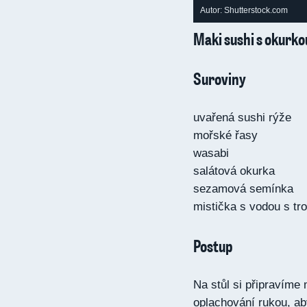
Autor: Shutterstock.com
Maki sushi s okurko
Suroviny
uvařená sushi rýže
mořské řasy
wasabi
salátová okurka
sezamová semínka
mistička s vodou s tr
Postup
Na stůl si připravíme
oplachování rukou, ab