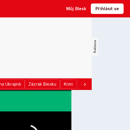
Můj Blesk
Přihlásit se
na Ukrajině
Zázrak Blesku
Krimi
Donald Trump
Sport