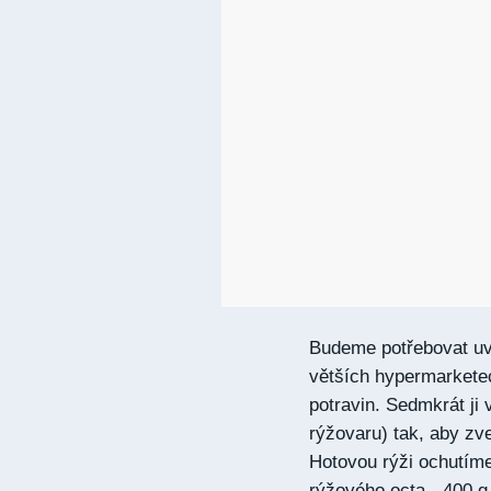
Budeme potřebovat uva
větších hypermarkete
potravin. Sedmkrát ji
rýžovaru) tak, aby zv
Hotovou rýži ochutíme
rýžového octa - 400 g 