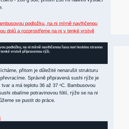
e.
ou podložku, na ni mírně navlhčenou řasu nori lesklou stranou
 tenké vrstvě připravenou rýži.
ícháme, přitom je důležité nenarušit strukturu
e převracíme. Správně připravená sushi rýže je
ý tvar a má teplotu 36 až 37 ᵒC. Bambusovou
ushi obalíme potravinovou fólií, rýže se na ni
můžeme se pustit do práce.