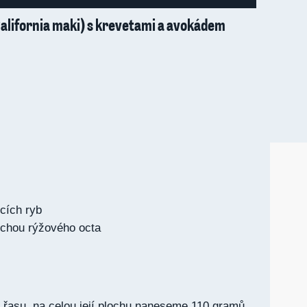
California maki) s krevetami a avokádem
ících ryb
ochou rýžového octa
 řasu, na celou její plochu naneseme 110 gramů