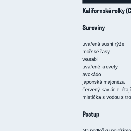
Kalifornské rolky (
Suroviny
uvařená sushi rýže
mořské řasy
wasabi
uvařené krevety
avokádo
japonská majonéza
červený kaviár z létaj
mistička s vodou s tr
Postup
Na podložku položíme