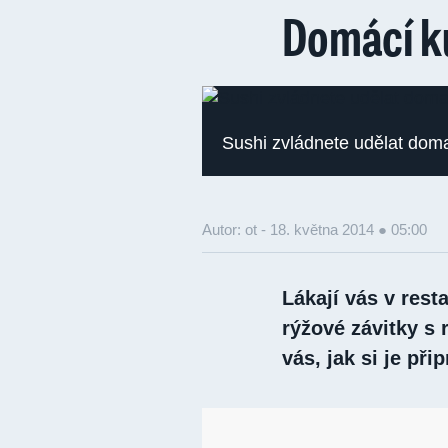
Domácí k
Sushi zvládnete udělat doma
Autor: ot -
18. května 2014 ● 05:00
Lákají vás v res
rýžové závitky s
vás, jak si je při