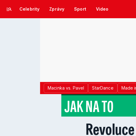
Celebrity
Zprávy
Sport
Video
Macinka vs. Pavel
StarDance
Made i
JAK NA TO
Revoluce 