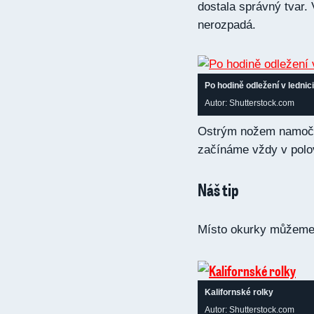
dostala správný tvar.
nerozpadá.
Po hodině odležení v lednic
Autor: Shutterstock.com
Ostrým nožem namoče
začínáme vždy v polov
Náš tip
Místo okurky můžeme d
Kalifornské rolky
Autor: Shutterstock.com