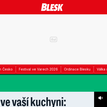
n Česko
Festival ve Varech 2026
Ordinace Blesku
Válka 
ve vaší kuchyni: