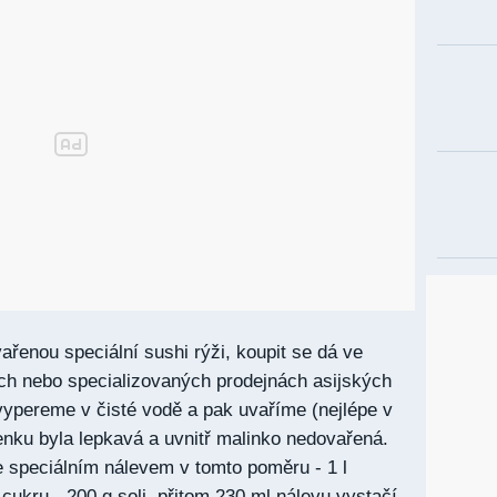
řenou speciální sushi rýži, koupit se dá ve
ch nebo specializovaných prodejnách asijských
 vypereme v čisté vodě a pak uvaříme (nejlépe v
enku byla lepkavá a uvnitř malinko nedovařená.
 speciálním nálevem v tomto poměru - 1 l
cukru - 200 g soli, přitom 230 ml nálevu vystačí