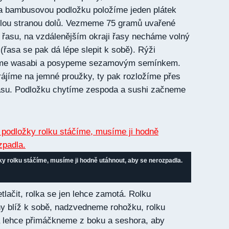
Na bambusovou podložku položíme jeden plátek
klou stranou dolů. Vezmeme 75 gramů uvařené
 řasu, na vzdálenějším okraji řasy necháme volný
(řasa se pak dá lépe slepit k sobě). Rýži
řeme wasabi a posypeme sezamovým semínkem.
ájíme na jemné proužky, ty pak rozložíme přes
su. Podložku chytíme zespoda a sushi začneme
 rolku stáčíme, musíme ji hodně utáhnout, aby se nerozpadla.
etlačit, rolka se jen lehce zamotá. Rolku
y blíž k sobě, nadzvedneme rohožku, rolku
a lehce přimáčkneme z boku a seshora, aby