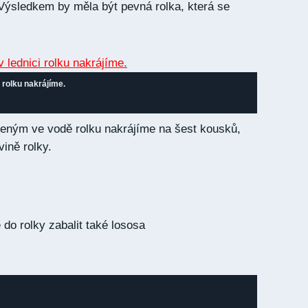
 Výsledkem by měla být pevná rolka, která se
i rolku nakrájíme.
ným ve vodě rolku nakrájíme na šest kousků,
ině rolky.
o rolky zabalit také lososa