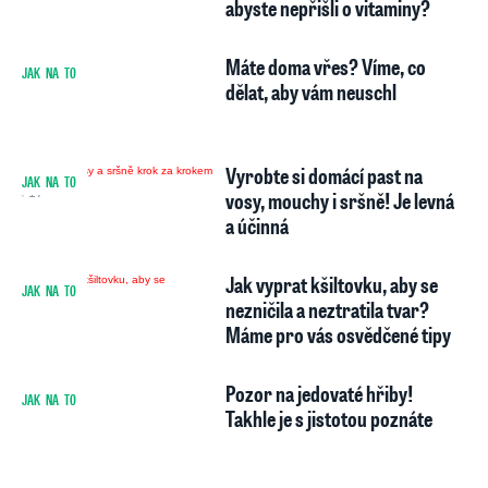
abyste nepřišli o vitaminy?
Máte doma vřes? Víme, co
JAK NA TO
1
dělat, aby vám neuschl
Vyrobte si domácí past na
JAK NA TO
17
vosy, mouchy i sršně! Je levná
a účinná
Jak vyprat kšiltovku, aby se
JAK NA TO
nezničila a neztratila tvar?
Máme pro vás osvědčené tipy
Pozor na jedovaté hřiby!
JAK NA TO
2
Takhle je s jistotou poznáte