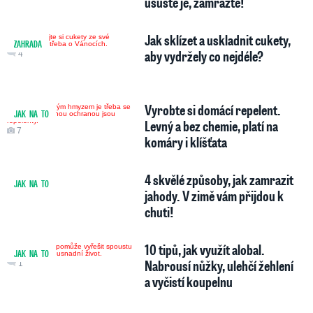
usušte je, zamrazte!
Jak sklízet a uskladnit cukety,
ZAHRADA
aby vydržely co nejdéle?
4
Vyrobte si domácí repelent.
JAK NA TO
Levný a bez chemie, platí na
7
komáry i klíšťata
4 skvělé způsoby, jak zamrazit
JAK NA TO
jahody. V zimě vám přijdou k
chuti!
10 tipů, jak využít alobal.
JAK NA TO
Nabrousí nůžky, ulehčí žehlení
1
a vyčistí koupelnu