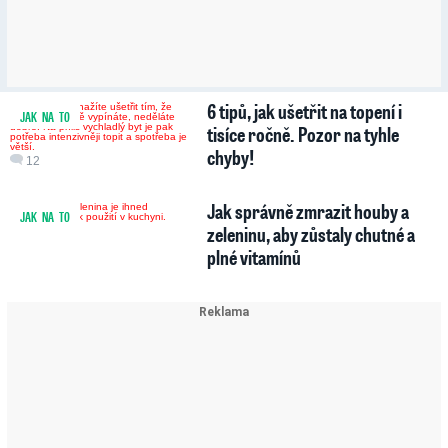
6 tipů, jak ušetřit na topení i
JAK NA TO
tisíce ročně. Pozor na tyhle
chyby!
12
Jak správně zmrazit houby a
JAK NA TO
zeleninu, aby zůstaly chutné a
plné vitamínů