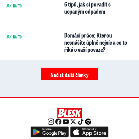
6 tipů, jak si poradit s
JAK NA TO
ucpaným odpadem
Domácí práce: Kterou
JAK NA TO
1
nesnášíte úplně nejvíc a co to
říká o vaší povaze?
Načíst další články