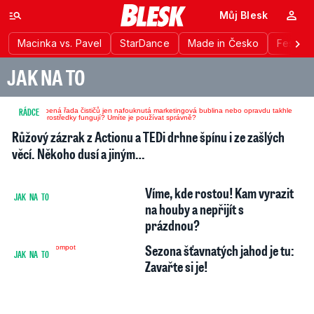
Můj Blesk
Macinka vs. Pavel
StarDance
Made in Česko
Festiva
JAK NA TO
RÁDCE
6
Růžový zázrak z Actionu a TEDi drhne špínu i ze zašlých
věcí. Někoho dusí a jiným…
Víme, kde rostou! Kam vyrazit
JAK NA TO
5
77
na houby a nepřijít s
prázdnou?
Sezona šťavnatých jahod je tu:
JAK NA TO
Zavařte si je!