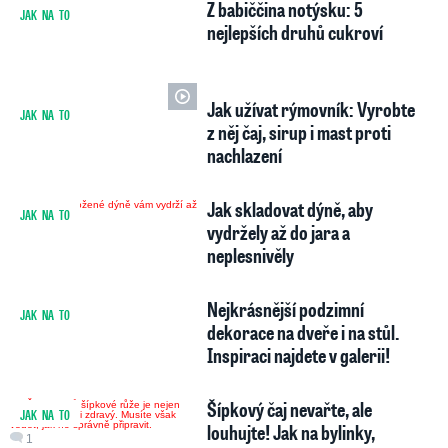
Z babiččina notýsku: 5
JAK NA TO
1
nejlepších druhů cukroví
Jak užívat rýmovník: Vyrobte
JAK NA TO
7
z něj čaj, sirup i mast proti
nachlazení
Jak skladovat dýně, aby
JAK NA TO
vydržely až do jara a
neplesnivěly
Nejkrásnější podzimní
JAK NA TO
3
33
dekorace na dveře i na stůl.
Inspiraci najdete v galerii!
Šípkový čaj nevařte, ale
JAK NA TO
louhujte! Jak na bylinky,
1