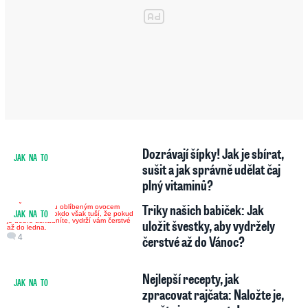
Dozrávají šípky! Jak je sbírat,
JAK NA TO
4
6
sušit a jak správně udělat čaj
plný vitaminů?
Triky našich babiček: Jak
JAK NA TO
uložit švestky, aby vydržely
4
čerstvé až do Vánoc?
Nejlepší recepty, jak
JAK NA TO
3
zpracovat rajčata: Naložte je,