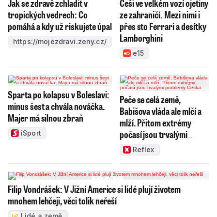
Jak se zdravě zchladit v
Češi ve velkém vozí ojetiny
tropických vedrech: Co
ze zahraničí. Mezi nimi i
pomáhá a kdy už riskujete úpal
přes sto Ferrari a desítky
Lamborghini
https://mojezdravi.zeny.cz/
e15
Sparta po kolapsu v Boleslavi:
Peče se celá země,
minus šest a chvála nováčka.
Babišova vláda ale mlčí a
Majer má silnou zbraň
mlží. Přitom extrémy
počasí jsou trvalými
iSport
problémy Česka
Reflex
Filip Vondrášek: V Jižní Americe si lidé plují životem
mnohem lehčeji, věci tolik neřeší
Lidé a země