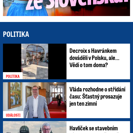
POLITIKA
Decroix s Havránkem
dováděli v Polsku, ale…
Vědí o tom doma?
POLITIKA
Vláda rozhodne o střídání
času: Šťastný prosazuje
jen ten zimní
UDÁLOSTI
Havlíček se stavebním