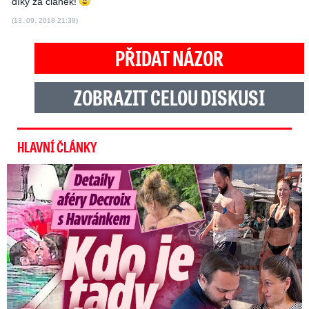
díky za článek!
(13. 09. 2018 21:38)
PŘIDAT NÁZOR
ZOBRAZIT CELOU DISKUSI
HLAVNÍ ČLÁNKY
Detaily aféry Decroix s Havránkem: Kdo je tady královna?