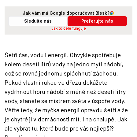
Jak vám má Google doporučovat Blesk?
Sledujte nás
Preferujte nás
Jak to celé funguje
Šetří čas, vodu i energii. Obvykle spotřebuje
kolem deseti litrů vody na jedno mytí nádobí,
což se rovná jednomu spláchnutí záchodu.
Pokud vlastní rukou ve dřezu dokážete
vydrhnout horu nádobí s méně než deseti litry
vody, stanete se mistrem světa v úspoře vody.
Věřte tedy, že myčka energii opravdu šetří a že
je chytré ji v domácnosti mít. I na chalupě. Jak
ale vybrat tu, která bude pro vás nejlepší?