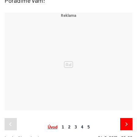
Poradíme vám!
Úvod
1
2
3
4
5