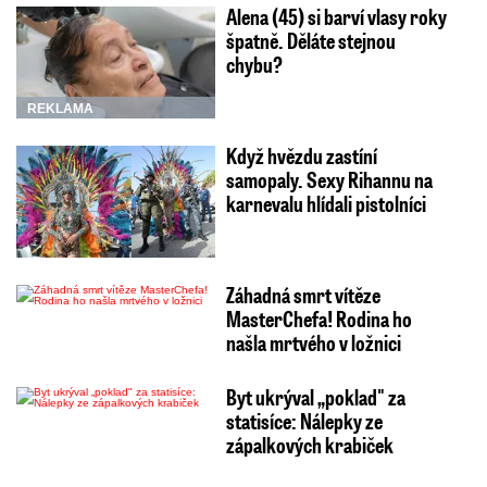
Alena (45) si barví vlasy roky
špatně. Děláte stejnou
chybu?
REKLAMA
Když hvězdu zastíní
samopaly. Sexy Rihannu na
karnevalu hlídali pistolníci
Záhadná smrt vítěze
MasterChefa! Rodina ho
našla mrtvého v ložnici
Byt ukrýval „poklad" za
statisíce: Nálepky ze
zápalkových krabiček