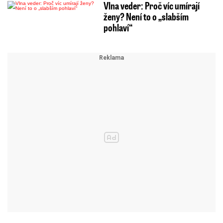
Vlna veder: Proč víc umírají
ženy? Není to o „slabším
pohlaví“