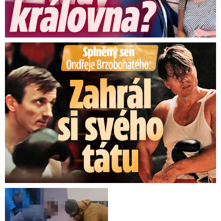
Splněný sen Ondřeje Brzobohatého: Zahrál si svého tátu