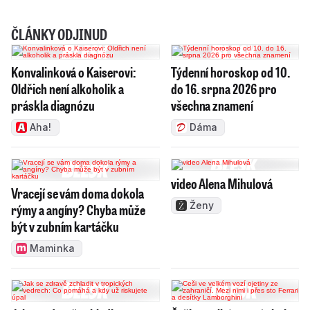
ČLÁNKY ODJINUD
Konvalinková o Kaiserovi:
Týdenní horoskop od 10.
Oldřich není alkoholik a
do 16. srpna 2026 pro
práskla diagnózu
všechna znamení
Aha!
Dáma
video Alena Mihulová
Vracejí se vám doma dokola
Ženy
rýmy a angíny? Chyba může
být v zubním kartáčku
Maminka