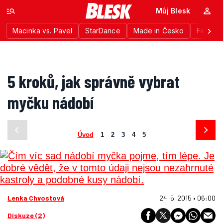
Můj Blesk
Macinka vs. Pavel
StarDance
Made in Česko
Festiva
5 kroků, jak správně vybrat
myčku nádobí
Úvod
1
2
3
4
5
Lenka Chvostová
24. 5. 2015 • 06:00
Diskuze (2)