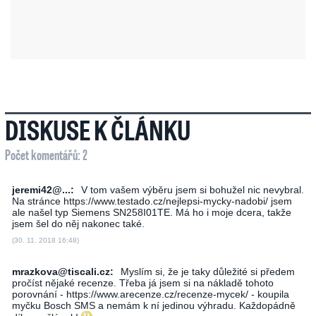
DISKUSE K ČLÁNKU
Počet komentářů: 2
jeremi42@...:
V tom vašem výběru jsem si bohužel nic nevybral.
Na stránce https://www.testado.cz/nejlepsi-mycky-nadobi/ jsem
ale našel typ Siemens SN258I01TE. Má ho i moje dcera, takže
jsem šel do něj nakonec také.
(30. 11. 2018 16:48)
mrazkova@tiscali.cz:
Myslím si, že je taky důležité si předem
pročíst nějaké recenze. Třeba já jsem si na nákladě tohoto
porovnání - https://www.arecenze.cz/recenze-mycek/ - koupila
myčku Bosch SMS a nemám k ní jedinou výhradu. Každopádně