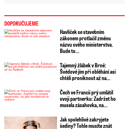
DOPORUČUJEME
Havlíček se stavebním
zákonem protlačil změnu
názvu svého ministerstva.
Bude to…
Tajemný žlábek v Brně:
Švédové jím při obléhání asi
chtěli proniknout až na…
Čech ve Francii prý umlátil
svoji partnerku: Zadržet ho
musela zásahovka, na…
Jak spolehlivě zakryjete
šediny? Tohle musíte znát