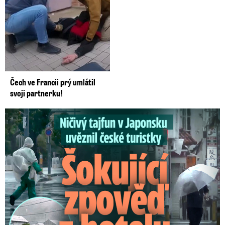
Čech ve Francii prý umlátil
svoji partnerku!
Ničivý tajfun uvěznil české turistky: Šokující zpověď