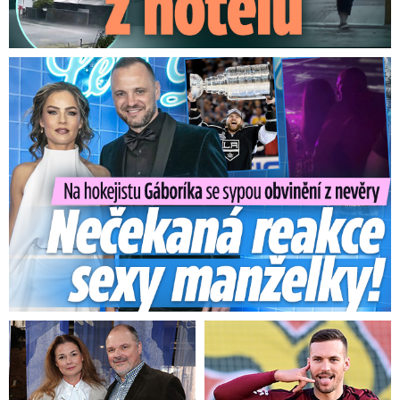
Na Gáboríka se sypou obvinění z nevěry: Reakce manželky!