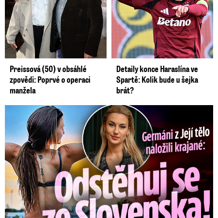
Preissová (50) v obsáhlé
Detaily konce Haraslína ve
zpovědi: Poprvé o operaci
Spartě: Kolik bude u šejka
manžela
brát?
Germáni z Jejího těla: Odstěhuj se, vzkázali jí krajané