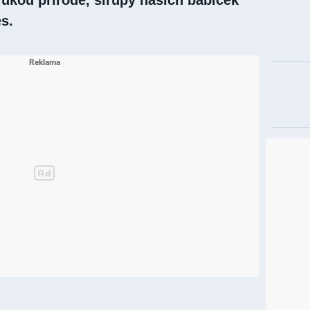
rukou přírodě, sirupy našich babiček
es.