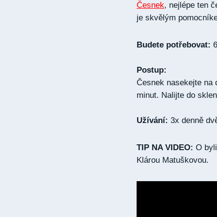
Česnek
, nejlépe ten 
je skvělým pomocníkem
Budete potřebovat:
6
Postup:
Česnek nasekejte na 
minut. Nalijte do skle
Užívání:
3x denně dvě
TIP NA VIDEO:
O byli
Klárou Matuškovou.