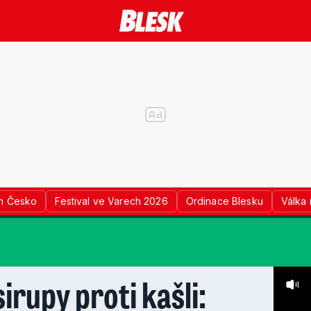
n Česko
Festival ve Varech 2026
Ordinace Blesku
Válka 
irupy proti kašli: