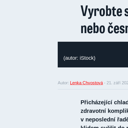
Vyrobte 
nebo čes
(autor: iStock)
Autor:
Lenka Chvostová
-
21. září 20
Přicházející chla
zdravotní komplik
v neposlední řadě