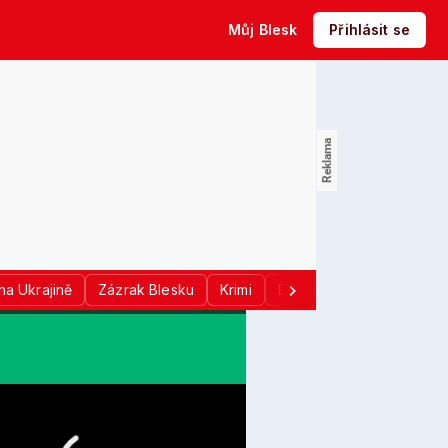
Můj Blesk
Přihlásit se
na Ukrajině
Zázrak Blesku
Krimi
Donald Trump
Sport