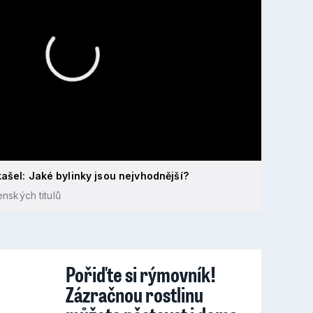
ašel: Jaké bylinky jsou nejvhodnější?
nských titulů
Pořiďte si rýmovník!
Zázračnou rostlinu