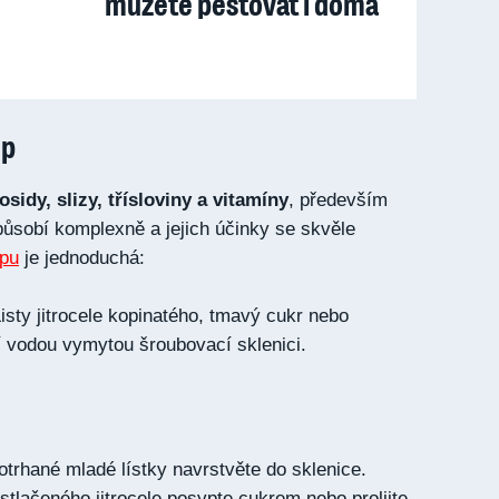
můžete pěstovat i doma
up
osidy, slizy, třísloviny a vitamíny
, především
 působí komplexně a jejich účinky se skvěle
upu
je jednoduchá:
isty jitrocele kopinatého, tmavý cukr nebo
í vodou vymytou šroubovací sklenici.
rhané mladé lístky navrstvěte do sklenice.
stlačeného jitrocele posypte cukrem nebo prolijte