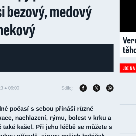
si bezový, medový
nekový
Vero
těh
JDI NA
23 ● 06:00
Sdílej:
dné počasí s sebou přináší různé
ace, nachlazení, rýmu, bolest v krku a
 také kašel. Při jeho léčbě se můžete s