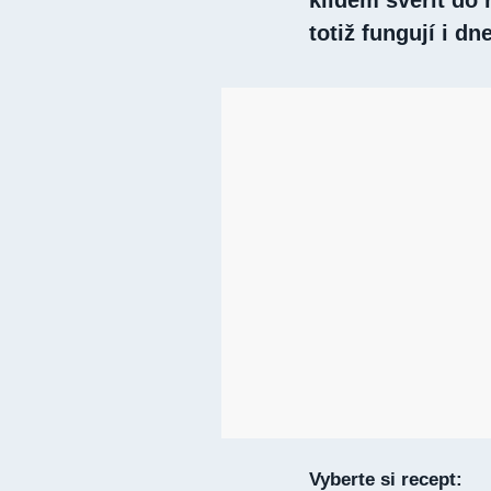
klidem svěřit do 
totiž fungují i dn
Vyberte si recept: