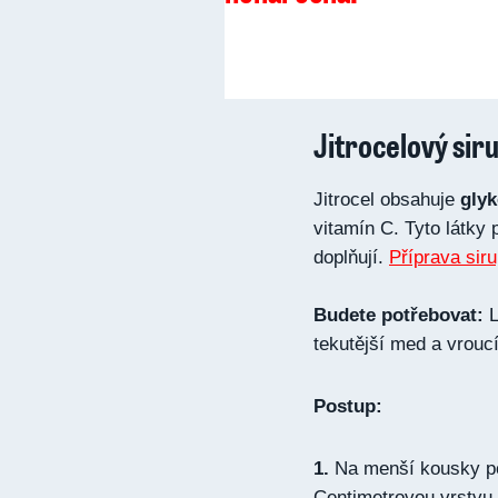
Jitrocelový sir
Jitrocel obsahuje
glyk
vitamín C. Tyto látky
doplňují.
Příprava sir
Budete potřebovat:
L
tekutější med a vrouc
Postup:
1.
Na menší kousky pot
Centimetrovou vrstvu 