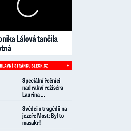
nika Lálová tančila
otná
 HLAVNÍ STRÁNKU BLESK.CZ
Speciální řečníci
nad rakví režiséra
Laurina ...
Svědci o tragédii na
jezeře Most: Byl to
masakr!