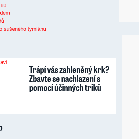
rup
medem
dů
bo sušeného tymiánu
Trápí vás zahleněný krk?
Zbavte se nachlazení s
pomocí účinných triků
p