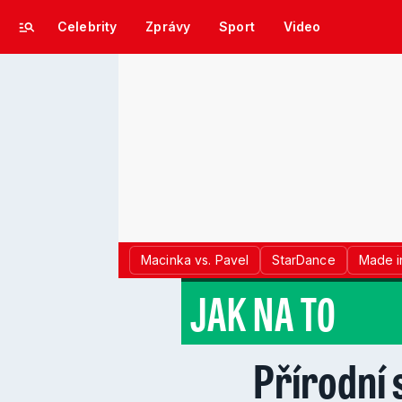
Celebrity
Zprávy
Sport
Video
Macinka vs. Pavel
StarDance
Made i
JAK NA TO
Přírodní s