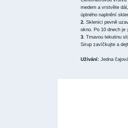
medem a vrstvěte dál, s
úplného naplnění skle
2.
Sklenici pevně uzavř
okno. Po 10 dnech je
3
. Tmavou tekutinu sli
Sirup zavíčkujte a dej
Užívání:
Jedna čajová 