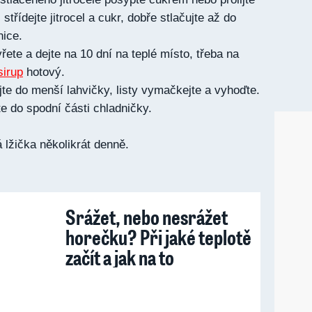
třídejte jitrocel a cukr, dobře stlačujte až do
nice.
ete a dejte na 10 dní na teplé místo, třeba na
sirup
hotový.
jte do menší lahvičky, listy vymačkejte a vyhoďte.
te do spodní části chladničky.
lžička několikrát denně.
Srážet, nebo nesrážet
horečku? Při jaké teplotě
začít a jak na to