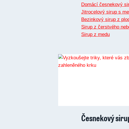
Domácí česnekový si
Jitrocelový sirup s 
Bezinkový sirup z plo
Sirup z čerstvého ne
Sirup z medu
Česnekový siru