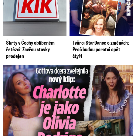
Škrty v Čechy oblíbeném
Tvůrci StarDance o změnách:
řetězci: Zavřou stovky
Proč budou porotci opět
prodejen
čtyři
Gottova dcera zveřejnila nový klip: Je jako Olivie Rodrigo!