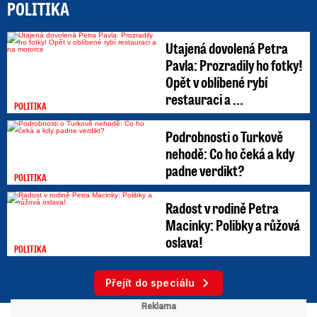
POLITIKA
Utajená dovolená Petra
Pavla: Prozradily ho fotky!
Opět v oblíbené rybí
restauraci a ...
POLITIKA
Podrobnosti o Turkově
nehodě: Co ho čeká a kdy
padne verdikt?
POLITIKA
Radost v rodině Petra
Macinky: Polibky a růžová
oslava!
POLITIKA
Přejít do speciálu