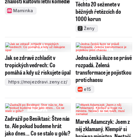
znalosti kultovní letní komedie
Těchto 20 seženete v
běžných řetězcích do
Maminka
1000 korun
Ženy
Jak se zdravě zchladit v
Jedna česká iluze se právě
tropických vedrech: Co
rozpadá. Zelená
pomáhá a kdy už riskujete úpal
transformace je pojistkou
proti chaosu
https://mojezdravi.zeny.cz/
e15
Zadražil po Besiktasi: Štve nás
Marek Adamczyk: Jsem z
to. Ale pokud budeme hrát
něj zklamaný. Klempíř si
jako dnes... Co se stalo u gólu?
hraje na ministra. Nestačí