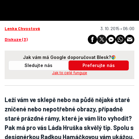
Lenka Chvostová
3. 10. 2015 • 06:00
Diskuze (3)
Jak vám má Google doporučovat Blesk?
Sledujte nás
Preferujte nás
Jak to celé funguje
Leží vám ve sklepě nebo na půdě nějaké staré
zničené nebo nepotřebné obrazy, případně
staré prázdné rámy, které je vám líto vyhodit?
Pak má pro vás Láďa Hruška skvělý tip. Spolu s
designérkou Radkou Hamáčkovou vám ukážou,