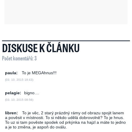
DISKUSE K ČLÁNKU
Počet komentářů: 3
paula:
To je MEGAhnus!!!
(03. 10. 2015 18:43)
pelagie:
bigno....
(03. 10. 2015 08:56)
libren:
To je věc, 2 starý prázdný rámy od obrazu spojit lanem
a pověsit v místnosti. To si někdo udělá dobrovolně? To je hnus.
To uz si tam pověste spodek od prkýnka na hajzl a máte to jedno
a je to změna, je aspoň do oválu.