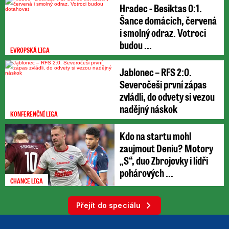
Hradec - Besiktas 0:1.
Šance domácích, červená
i smolný odraz. Votroci
budou ...
EVROPSKÁ LIGA
Jablonec – RFS 2:0.
Severočeši první zápas
zvládli, do odvety si vezou
nadějný náskok
KONFERENČNÍ LIGA
Kdo na startu mohl
zaujmout Deniu? Motory
„S“, duo Zbrojovky i lídři
pohárových ...
CHANCE LIGA
Přejít do speciálu