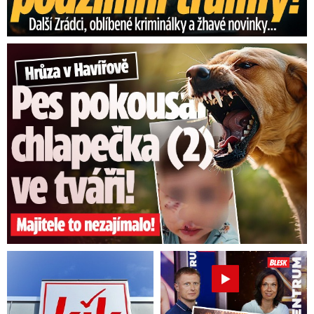
Hrůza v Havířově: Pes pokousal chlapečka (2) ve tváři!