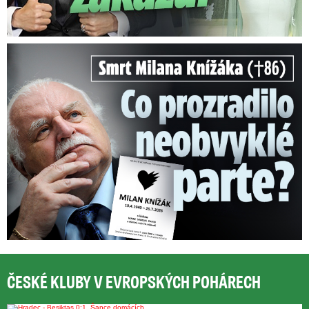
Smrt Milana Knížáka (†86): Co prozradilo neobvyklé parte?
ČESKÉ KLUBY V EVROPSKÝCH POHÁRECH