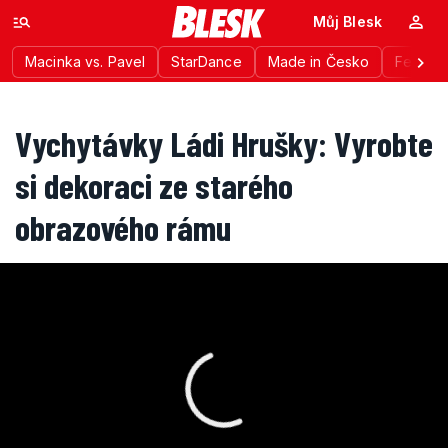
Můj Blesk
Macinka vs. Pavel
StarDance
Made in Česko
Festiva
Vychytávky Ládi Hrušky: Vyrobte
si dekoraci ze starého
obrazového rámu