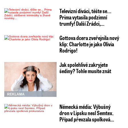
Televizní diváci, těšte se...
Prima vytasila podzimní
trumfy! Další Zrádci,…
Gottova dcera zveřejnila nový
klip: Charlotte je jako Olivia
Rodrigo!
Jak spolehlivě zakryjete
šediny? Tohle musíte znát
REKLAMA
Německá média: Výbušný
dron v Lipsku nesl Semtex.
Případ převzala spolková…