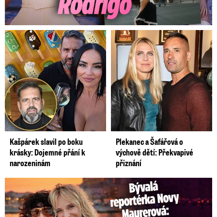
Kašpárek slavil po boku
Plekanec a Šafářová o
krásky: Dojemné přání k
výchově dětí: Překvapivé
narozeninám
přiznání
Bývalá reportérka Novy Maurerová: Neustálý boj o lásku s ...