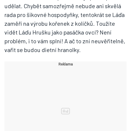
udělat. Chybět samozřejmě nebude ani skvělá
rada pro šikovné hospodyňky, tentokrát se Láďa
zaměří na výrobu kořenek z kolíčků. Toužíte
vidět Láďu Hrušku jako pasáčka ovcí? Není
problém, i to vám splní! A ač to zní neuvěřitelně,
vařit se budou dietní hranolky.