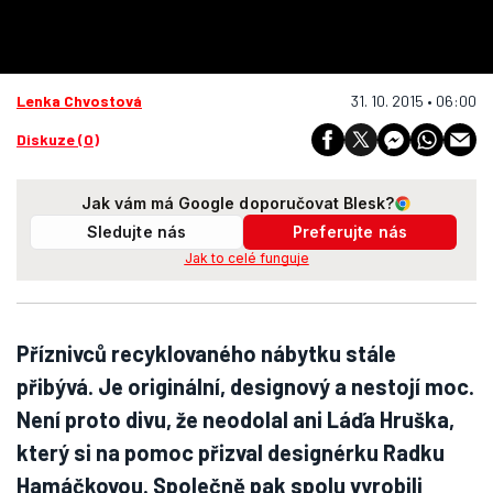
Lenka Chvostová
31. 10. 2015 • 06:00
Diskuze (0)
Jak vám má Google doporučovat Blesk?
Sledujte nás
Preferujte nás
Jak to celé funguje
Příznivců recyklovaného nábytku stále
přibývá. Je originální, designový a nestojí moc.
Není proto divu, že neodolal ani Láďa Hruška,
který si na pomoc přizval designérku Radku
Hamáčkovou. Společně pak spolu vyrobili