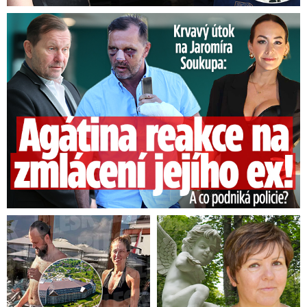
Útok na Jaromíra Soukupa: Reakce Agáty na zmlácení jejího ex