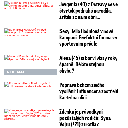
Jevgenia (40) z Ostravy se ve
čtvrtek podruhé narodila:
Zřítila se na ni obří…
Sexy Bella Hadidová v nové
kampani: Perfektní forma ve
sportovním prádle
Alena (45) si barví vlasy roky
špatně. Děláte stejnou
chybu?
REKLAMA
Poprava během živého
vysílání: Influencera zastřelil
kartel na ulici
Zdenka je průvodkyní
pozůstalých rodičů: Syna
Vojtu (†21) ztratila o…