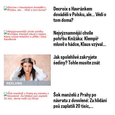
Decroix s Havránkem
dováděli v Polsku, ale… Vědí o
tom doma?
Nejvýznamnější chvíle
pohřbu Knížáka: Klempíř
mluvil o hádce, Klaus vzýval…
Jak spolehlivě zakryjete
šediny? Tohle musíte znát
REKLAMA
Šok manželů z Prahy po
návratu z dovolené: Za hlídání
psů zaplatili 20 tisíc,…