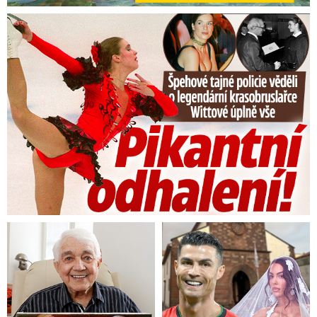
Tajná policie špehovala krasobruslařku Wittovou: Pikantní ...