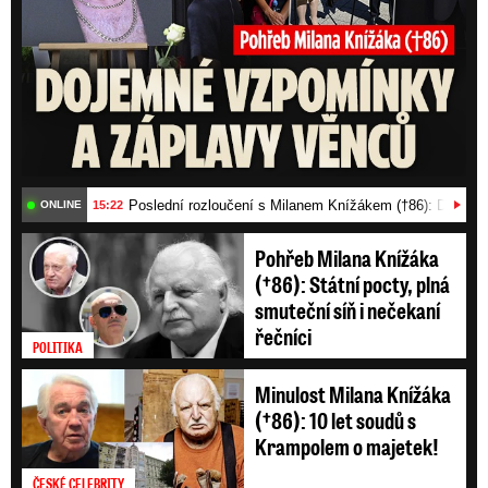
Poslední rozloučení s Milanem Knížákem (†86): Dojemn
15:22
ONLINE
Pohřeb Milana Knížáka
(†86): Státní pocty, plná
smuteční síň i nečekaní
řečníci
POLITIKA
Minulost Milana Knížáka
(†86): 10 let soudů s
Krampolem o majetek!
ČESKÉ CELEBRITY