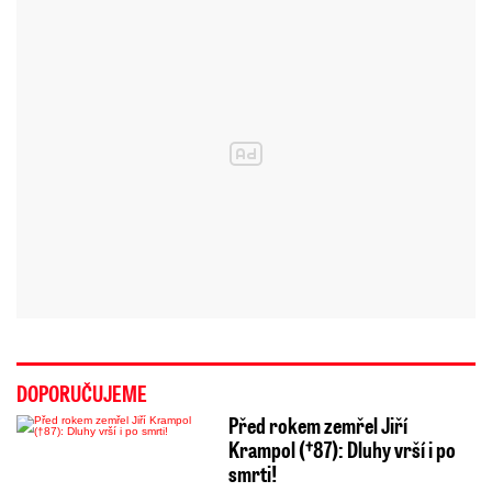
DOPORUČUJEME
Před rokem zemřel Jiří
Krampol (†87): Dluhy vrší i po
smrti!