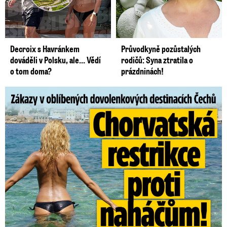
Decroix s Havránkem
Průvodkyně pozůstalých
dováděli v Polsku, ale… Vědí
rodičů: Syna ztratila o
o tom doma?
prázdninách!
Zákazy v dovolenkových rájích: Restrikce proti naháčům!