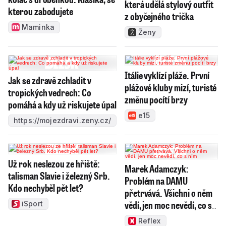
která udělá stylový outfit
kterou zabodujete
z obyčejného trička
Maminka
Ženy
Itálie vyklízí pláže. První
Jak se zdravě zchladit v
plážové kluby mizí, turisté
tropických vedrech: Co
změnu pocítí brzy
pomáhá a kdy už riskujete úpal
e15
https://mojezdravi.zeny.cz/
Už rok neslezou ze hřiště:
Marek Adamczyk:
talisman Slavie i železný Srb.
Problém na DAMU
Kdo nechyběl pět let?
přetrvává. Všichni o něm
vědí, jen moc nevědí, co s
iSport
ním
Reflex