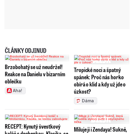
ČLÁNKY ODJINUD
Brzobohatý se už neudržel!
Tropické noci a špatný
Reakce na Danielu v bizarním
spánek: Proč nás horko
oblečku
obírá o klid a kdy už jde o
úzkost?
Aha!
Dáma
RECEPT: Kynutý švestkový
Miluje ji i Zendaya! Sukně,
koláč s drobenkou. Klasika, se