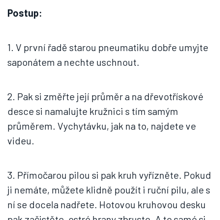
Postup:
1. V první řadě starou pneumatiku dobře umyjte
saponátem a nechte uschnout.
2. Pak si změřte její průměr a na dřevotřískové
desce si namalujte kružnici s tím samým
průměrem. Vychytávku, jak na to, najdete ve
videu.
3. Přímočarou pilou si pak kruh vyřízněte. Pokud
ji nemáte, můžete klidně použít i ruční pilu, ale s
ní se docela nadřete. Hotovou kruhovou desku
pak začistěte, ostré hrany zbruste. A to samé si