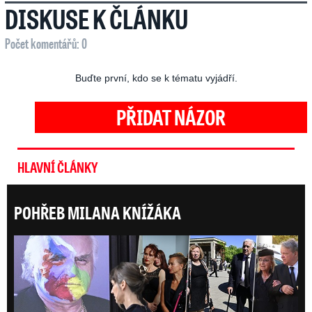
DISKUSE K ČLÁNKU
Počet komentářů: 0
Buďte první, kdo se k tématu vyjádří.
PŘIDAT NÁZOR
HLAVNÍ ČLÁNKY
POHŘEB MILANA KNÍŽÁKA
Posl