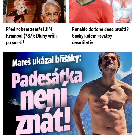
Před rokem zemřel Jiří
Ronaldo do toho dnes praští?
Krampol (†87): Dluhy vrší i
Šachy kolem »svatby
po smrti!
desetiletí«
Mareš v dokonalé formě ukázal břišáky: Padesátka není znát