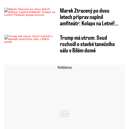
Marek Ztracený po dvou
letech příprav naplnil
amfiteátr: Kolaps na Letné!…
Trump má utrum: Soud
rozhodl o stavbě tanečního
sálu v Bílém domě