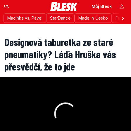
Můj Blesk
Macinka vs. Pavel
StarDance
Made in Česko
Festiva
Designová taburetka ze staré
pneumatiky? Láďa Hruška vás
přesvědčí, že to jde