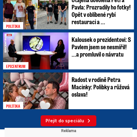
Pavla: Prozradily ho fotky!
Opět v oblíbené rybí
restauraci a ...
POLITIKA
Kalousek o prezidentovi: S
Pavlem jsem se nesmířil!
...a promluvil o návratu
EPICENTRUM
Radost v rodině Petra
Macinky: Polibky a růžová
oslava!
POLITIKA
Přejít do speciálu