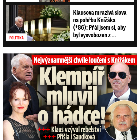
Klausova mrazivá slova
na pohřbu Knížáka
(†86): Přál jsem si, aby
byl vysvobozen z ...
POLITIKA
Top momenty pohřbu Knížáka: Dojatý Klempíř, Pospíšil s Medou