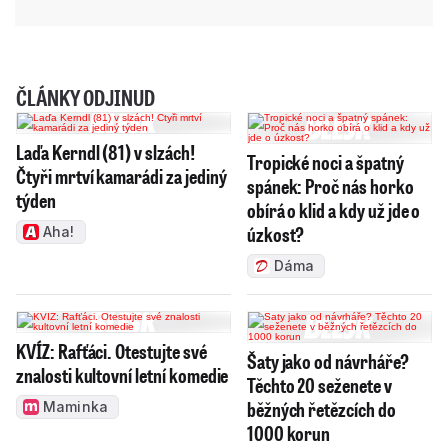
ČLÁNKY ODJINUD
Laďa Kerndl (81) v slzách!
Tropické noci a špatný
Čtyři mrtví kamarádi za jediný
spánek: Proč nás horko
týden
obírá o klid a kdy už jde o
úzkost?
Aha!
Dáma
KVÍZ: Rafťáci. Otestujte své
Šaty jako od návrháře?
znalosti kultovní letní komedie
Těchto 20 seženete v
běžných řetězcích do
Maminka
1000 korun