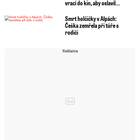
vrací do kin, aby oslavil…
Smrt holčičky v Alpách:
Češka zemřela při túře s
rodiči