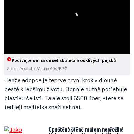
Podívejte se na deset skutečně ošklivých pejsků!
Zdroj: Youtube/Alltime10s/BPŽ
Jenže adopce je teprve první krok v dlouhé
cestě k lepšímu životu. Bonnie nutně potřebuje
plastiku čelisti. Ta ale stojí 6500 liber, které se
teď její majitelka snaží sehnat.
Opuštěné štěně málem nepřežilo!