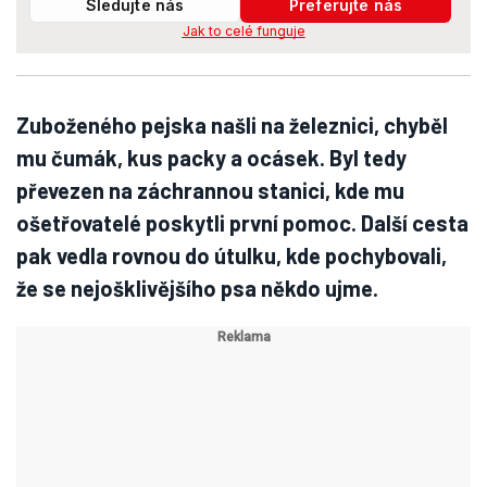
Sledujte nás
Preferujte nás
Jak to celé funguje
Zuboženého pejska našli na železnici, chyběl
mu čumák, kus packy a ocásek. Byl tedy
převezen na záchrannou stanici, kde mu
ošetřovatelé poskytli první pomoc. Další cesta
pak vedla rovnou do útulku, kde pochybovali,
že se nejošklivějšího psa někdo ujme.