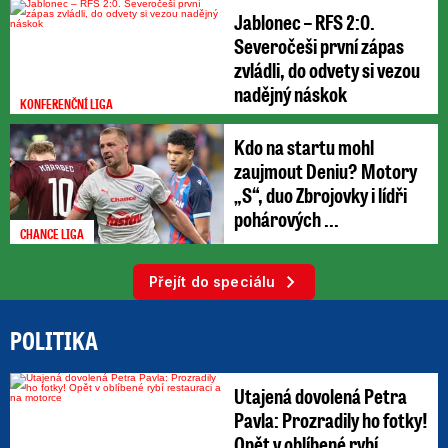
Jablonec – RFS 2:0.
Severočeši první zápas
zvládli, do odvety si vezou
nadějný náskok
KONFERENČNÍ LIGA
Kdo na startu mohl
zaujmout Deniu? Motory
„S“, duo Zbrojovky i lídři
pohárových ...
CHANCE LIGA
Přejít do speciálu
POLITIKA
Utajená dovolená Petra
Pavla: Prozradily ho fotky!
Opět v oblíbené rybí