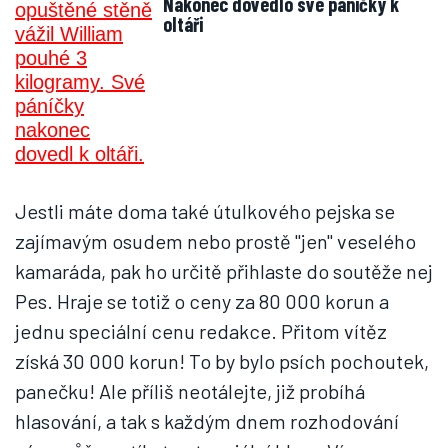
Nakonec dovedlo své páníčky k
oltáři
Jestli máte doma také útulkového pejska se
zajímavým osudem nebo prostě "jen" veselého
kamaráda, pak ho určitě přihlaste do soutěže nej
Pes. Hraje se totiž o ceny za 80 000 korun a
jednu speciální cenu redakce. Přitom vítěz
získá 30 000 korun! To by bylo psích pochoutek,
panečku! Ale příliš neotálejte, již probíhá
hlasování, a tak s každým dnem rozhodování