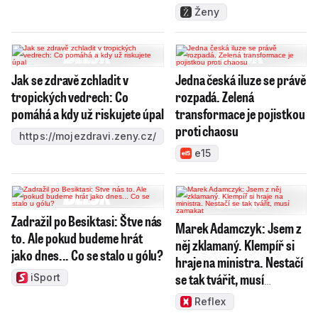
Ženy
Jak se zdravě zchladit v
Jedna česká iluze se právě
tropických vedrech: Co
rozpadá. Zelená
pomáhá a kdy už riskujete úpal
transformace je pojistkou
proti chaosu
https://mojezdravi.zeny.cz/
e15
Zadražil po Besiktasi: Štve nás
Marek Adamczyk: Jsem z
to. Ale pokud budeme hrát
něj zklamaný. Klempíř si
jako dnes... Co se stalo u gólu?
hraje na ministra. Nestačí
se tak tvářit, musí
iSport
zamakat
Reflex