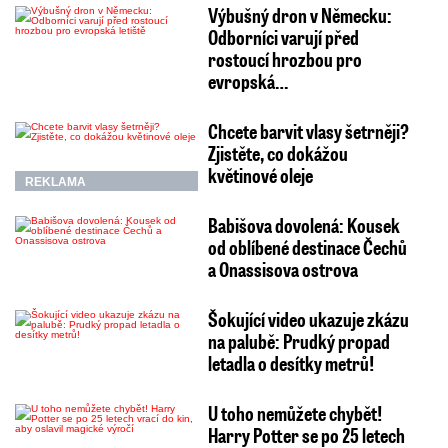
Výbušný dron v Německu:
Odborníci varují před
rostoucí hrozbou pro
evropská…
Chcete barvit vlasy šetrněji?
Zjistěte, co dokážou
květinové oleje
REKLAMA
Babišova dovolená: Kousek
od oblíbené destinace Čechů
a Onassisova ostrova
Šokující video ukazuje zkázu
na palubě: Prudký propad
letadla o desítky metrů!
U toho nemůžete chybět!
Harry Potter se po 25 letech