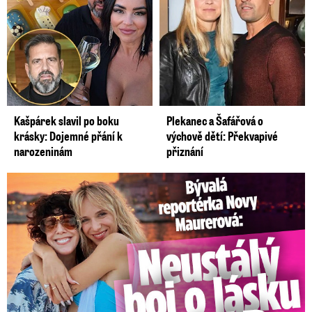
Kašpárek slavil po boku
Plekanec a Šafářová o
krásky: Dojemné přání k
výchově dětí: Překvapivé
narozeninám
přiznání
Bývalá reportérka Novy Maurerová: Neustálý boj o lásku s ...