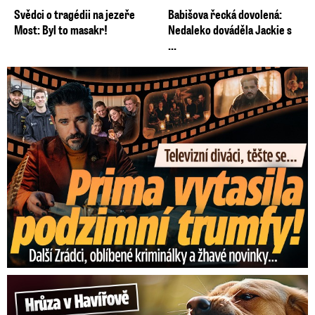
Svědci o tragédii na jezeře
Babišova řecká dovolená:
Most: Byl to masakr!
Nedaleko dováděla Jackie s
...
Prima vytasila podzimní trumfy! Další Zrádci a žhavé novinky
Hrůza v Havířově: Pes pokousal chlapečka (2) ve tváři!