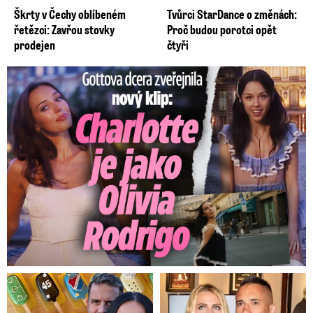
Škrty v Čechy oblíbeném
Tvůrci StarDance o změnách:
řetězci: Zavřou stovky
Proč budou porotci opět
prodejen
čtyři
Gottova dcera zveřejnila nový klip: Je jako Olivie Rodrigo!