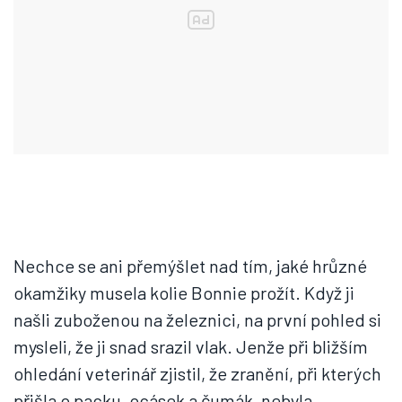
Nechce se ani přemýšlet nad tím, jaké hrůzné
okamžiky musela kolie Bonnie prožít. Když ji
našli zuboženou na železnici, na první pohled si
mysleli, že ji snad srazil vlak. Jenže při bližším
ohledání veterinář zjistil, že zranění, při kterých
přišla o packu, ocásek a čumák, nebyla