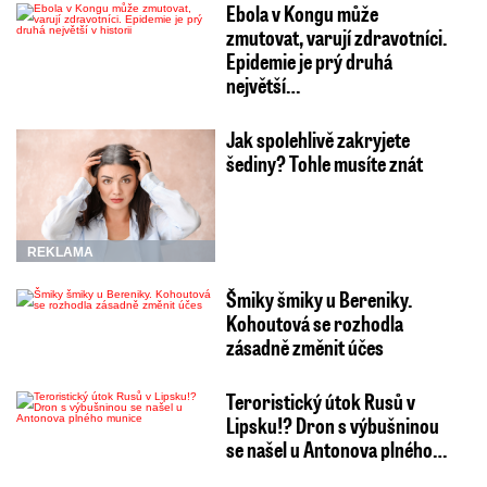
Ebola v Kongu může
zmutovat, varují zdravotníci.
Epidemie je prý druhá
největší…
Jak spolehlivě zakryjete
šediny? Tohle musíte znát
REKLAMA
Šmiky šmiky u Bereniky.
Kohoutová se rozhodla
zásadně změnit účes
Teroristický útok Rusů v
Lipsku!? Dron s výbušninou
se našel u Antonova plného…