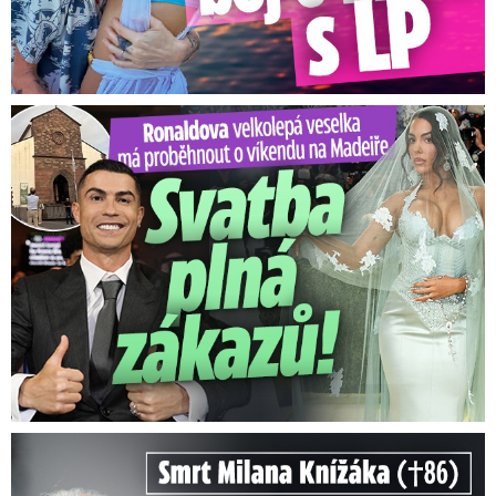
Ronaldova velkolepá veselka na Madeiře: Svatba plná zákazů!
Smrt Milana Knížáka (†86): Co prozradilo neobvyklé parte?