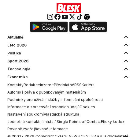
Aktuálně
Léto 2026
Politika
Sport 2026
Technologie
Ekonomika
Kontakty
Redakce
Inzerce
Předplatné
RSS
Kariéra
Autorská práva k publikovaným materiálům
Podmínky pro užívání služby informační společnosti
Informace o zpracování osobních údajů
Cookies
Nastavení soukromí
Vlastnická struktura
Jednotná kontaktní místa / Single Points of Contact
Etický kodex
Povinně zveřejňované informace
© 2001 - 2026 Copyright
CZECH NEWS CENTER a.s.
a dodavatelé