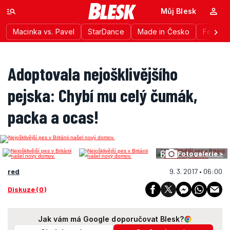
Můj Blesk
Macinka vs. Pavel
StarDance
Made in Česko
Festiva
Adoptovala nejošklivějšího
pejska: Chybí mu celý čumák,
packa a ocas!
6
Fotogalerie >
red
9. 3. 2017 • 06:00
Diskuze (0)
Jak vám má Google doporučovat Blesk?