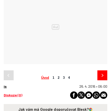
Úvod
1
2
3
4
is
26. 4. 2016 • 06:00
Diskuze (0)
Jak vám má Google doporučovat Blesk?