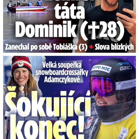
Velká soupeřka Adamczykové: Šokující konec!