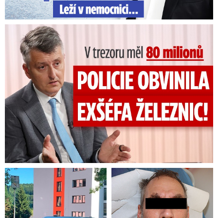
V trezoru měl 80 milionů: Policie obvinila exšéfa železnic!