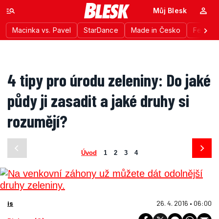
Můj Blesk
Macinka vs. Pavel
StarDance
Made in Česko
Festiva
4 tipy pro úrodu zeleniny: Do jaké
půdy ji zasadit a jaké druhy si
rozumějí?
Úvod
1
2
3
4
is
26. 4. 2016 • 06:00