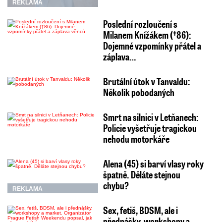
REKLAMA
Poslední rozloučení s
Milanem Knížákem (†86):
Dojemné vzpomínky přátel a
záplava…
Brutální útok v Tanvaldu:
Několik pobodaných
Smrt na silnici v Letňanech:
Policie vyšetřuje tragickou
nehodu motorkáře
Alena (45) si barví vlasy roky
špatně. Děláte stejnou
chybu?
REKLAMA
Sex, fetiš, BDSM, ale i
přednášky, workshopy a