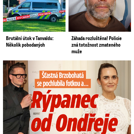
Brutální útok v Tanvaldu:
Záhada rozluštěna! Policie
Několik pobodaných
zná totožnost zmateného
muže
Šťastná Brzobohatá se pochlubila fotkou: Rýpanec od Ondřeje