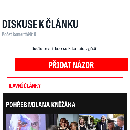
DISKUSE K ČLÁNKU
Počet komentářů: 0
Buďte první, kdo se k tématu vyjádří.
PŘIDAT NÁZOR
HLAVNÍ ČLÁNKY
POHŘEB MILANA KNÍŽÁKA
Posl