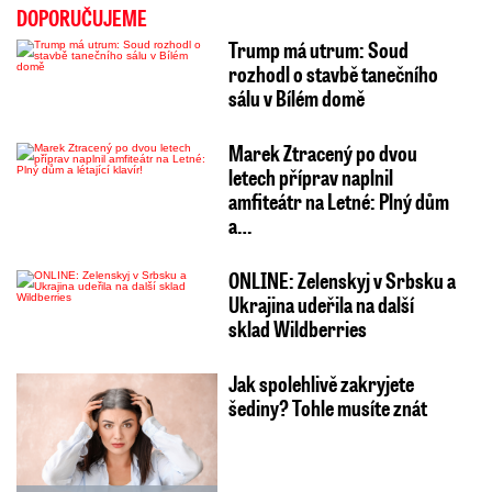
DOPORUČUJEME
Trump má utrum: Soud
rozhodl o stavbě tanečního
sálu v Bílém domě
Marek Ztracený po dvou
letech příprav naplnil
amfiteátr na Letné: Plný dům
a…
ONLINE: Zelenskyj v Srbsku a
Ukrajina udeřila na další
sklad Wildberries
Jak spolehlivě zakryjete
šediny? Tohle musíte znát