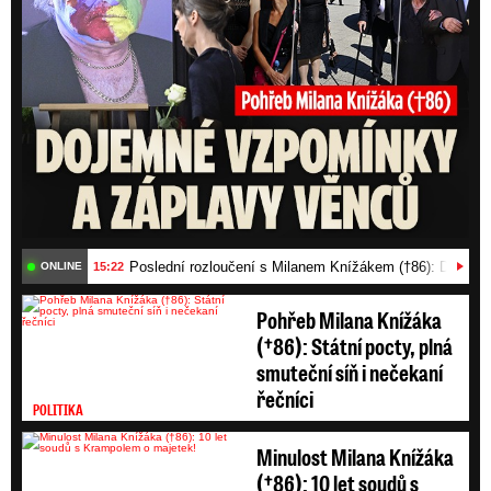
Poslední rozloučení s Milanem Knížákem (†86): Dojemn
15:22
ONLINE
Pohřeb Milana Knížáka
(†86): Státní pocty, plná
smuteční síň i nečekaní
řečníci
POLITIKA
Minulost Milana Knížáka
(†86): 10 let soudů s