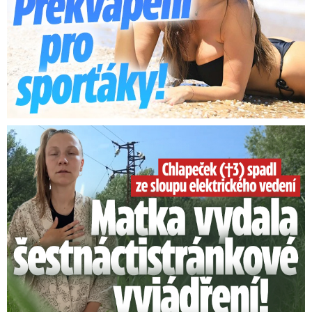
Smrtelný pád chlapce: Matka vydala vyjádření na 16 stran