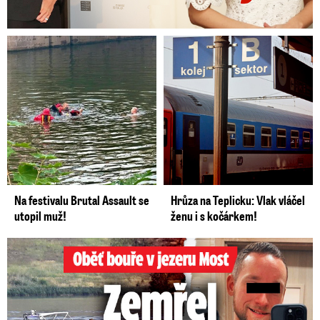
Na festivalu Brutal Assault se
Hrůza na Teplicku: Vlak vláčel
utopil muž!
ženu i s kočárkem!
Oběť bouře v jezeru Most: Zemřel táta Dominik (†28)