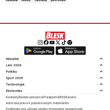
zelenina
hobby
zahrada
pěstování
Aktuálně
Léto 2026
Politika
Sport 2026
Technologie
Ekonomika
Kontakty
Redakce
Inzerce
Předplatné
RSS
Kariéra
Autorská práva k publikovaným materiálům
Podmínky pro užívání služby informační společnosti