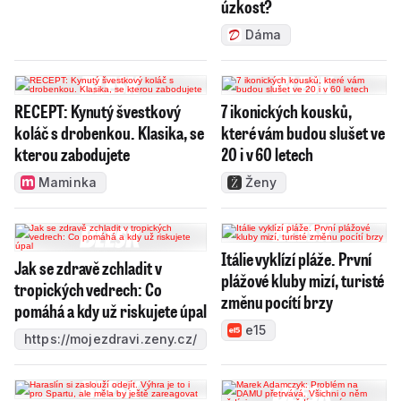
úzkost?
Dáma
RECEPT: Kynutý švestkový
7 ikonických kousků,
koláč s drobenkou. Klasika, se
které vám budou slušet ve
kterou zabodujete
20 i v 60 letech
Maminka
Ženy
Itálie vyklízí pláže. První
Jak se zdravě zchladit v
plážové kluby mizí, turisté
tropických vedrech: Co
změnu pocítí brzy
pomáhá a kdy už riskujete úpal
e15
https://mojezdravi.zeny.cz/