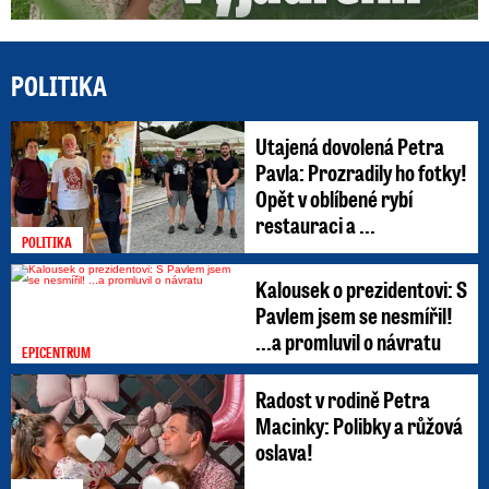
POLITIKA
Utajená dovolená Petra
Pavla: Prozradily ho fotky!
Opět v oblíbené rybí
restauraci a ...
POLITIKA
Kalousek o prezidentovi: S
Pavlem jsem se nesmířil!
...a promluvil o návratu
EPICENTRUM
Radost v rodině Petra
Macinky: Polibky a růžová
oslava!