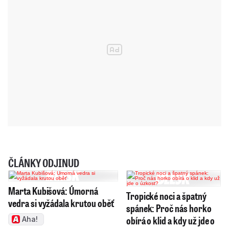
ČLÁNKY ODJINUD
Marta Kubišová: Úmorná
Tropické noci a špatný
vedra si vyžádala krutou oběť
spánek: Proč nás horko
obírá o klid a kdy už jde o
Aha!