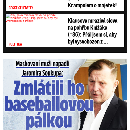
Krampolem o majetek!
ČESKÉ CELEBRITY
Klausova mrazivá slova
na pohřbu Knížáka
(†86): Přál jsem si, aby
byl vysvobozen z ...
POLITIKA
Maskovaní muži napadli Jaromíra Soukupa: Krvavá nakládačka