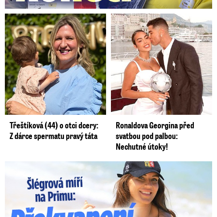
Třeštíková (44) o otci dcery:
Ronaldova Georgina před
Z dárce spermatu pravý táta
svatbou pod palbou:
Nechutné útoky!
Lucie Šlégrová míří na Primu. Překvapení pro sporťáky!