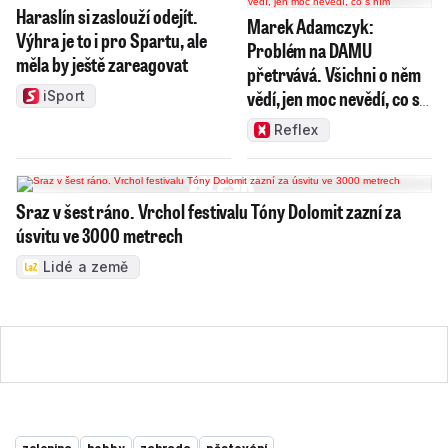
Haraslín si zaslouží odejít.
Marek Adamczyk:
Výhra je to i pro Spartu, ale
Problém na DAMU
měla by ještě zareagovat
přetrvává. Všichni o něm
vědí, jen moc nevědí, co s
iSport
ním
Reflex
Sraz v šest ráno. Vrchol festivalu Tóny Dolomit zazní za
úsvitu ve 3000 metrech
Lidé a země