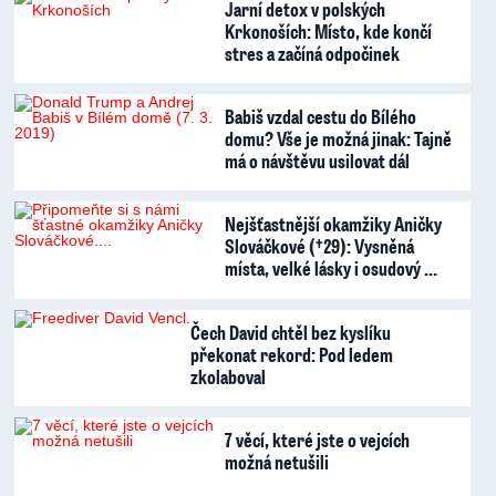
Jarní detox v polských
Krkonoších: Místo, kde končí
stres a začíná odpočinek
Babiš vzdal cestu do Bílého
domu? Vše je možná jinak: Tajně
má o návštěvu usilovat dál
Nejšťastnější okamžiky Aničky
Slováčkové (†29): Vysněná
místa, velké lásky i osudový …
Čech David chtěl bez kyslíku
překonat rekord: Pod ledem
zkolaboval
7 věcí, které jste o vejcích
možná netušili