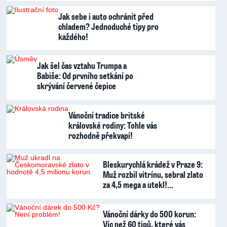
Jak sebe i auto ochránit před
chladem? Jednoduché tipy pro
každého!
Jak šel čas vztahu Trumpa a
Babiše: Od prvního setkání po
skrývání červené čepice
Vánoční tradice britské
královské rodiny: Tohle vás
rozhodně překvapí!
Bleskurychlá krádež v Praze 9:
Muž rozbil vitrínu, sebral zlato
za 4,5 mega a utekl!…
Vánoční dárky do 500 korun:
Víc než 60 tipů, které vás