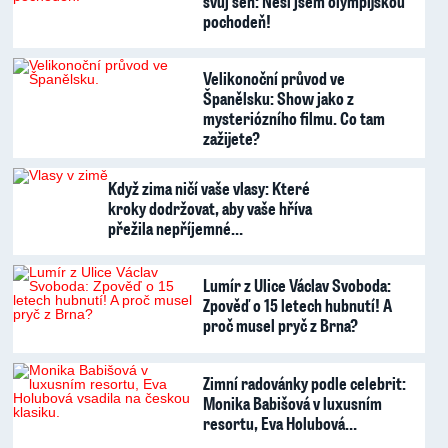
svůj sen: Nesl jsem olympijskou
pochodeň!
Velikonoční průvod ve
Španělsku: Show jako z
mysteriózního filmu. Co tam
zažijete?
Když zima ničí vaše vlasy: Které
kroky dodržovat, aby vaše hříva
přežila nepříjemné…
Lumír z Ulice Václav Svoboda:
Zpověď o 15 letech hubnutí! A
proč musel pryč z Brna?
Zimní radovánky podle celebrit:
Monika Babišová v luxusním
resortu, Eva Holubová…