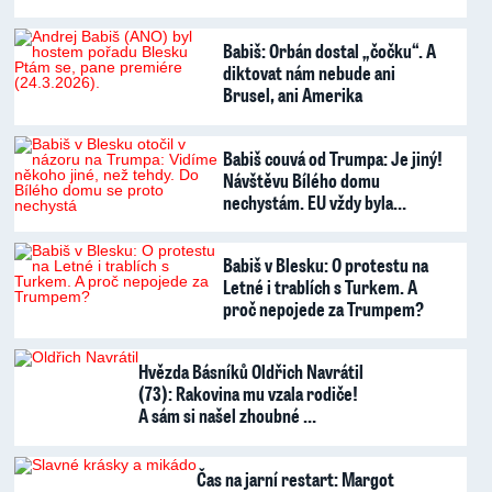
Babiš: Orbán dostal „čočku“. A
diktovat nám nebude ani
Brusel, ani Amerika
Babiš couvá od Trumpa: Je jiný!
Návštěvu Bílého domu
nechystám. EU vždy byla…
Babiš v Blesku: O protestu na
Letné i trablích s Turkem. A
proč nepojede za Trumpem?
Hvězda Básníků Oldřich Navrátil
(73): Rakovina mu vzala rodiče!
A sám si našel zhoubné …
Čas na jarní restart: Margot