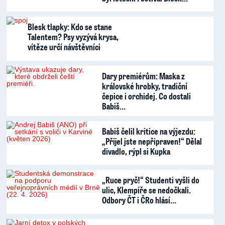
Blesk tlapky: Kdo se stane
Talentem? Psy vyzývá krysa,
vítěze určí návštěvníci
Dary premiérům: Maska z
královské hrobky, tradiční
čepice i orchidej. Co dostali
Babiš…
Babiš čelil kritice na výjezdu:
„Přijel jste nepřipraven!“ Dělal
divadlo, rýpl si Kupka
„Ruce pryč!“ Studenti vyšli do
ulic, Klempíře se nedočkali.
Odbory ČT i ČRo hlásí…