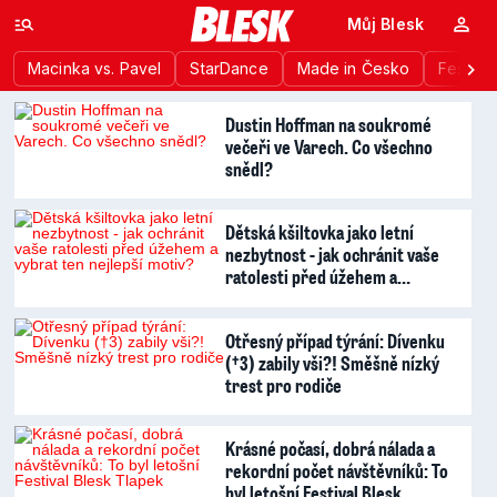
Můj Blesk
Macinka vs. Pavel
StarDance
Made in Česko
Festiva
Dustin Hoffman na soukromé
večeři ve Varech. Co všechno
snědl?
Dětská kšiltovka jako letní
nezbytnost - jak ochránit vaše
ratolesti před úžehem a…
Otřesný případ týrání: Dívenku
(†3) zabily vši?! Směšně nízký
trest pro rodiče
Krásné počasí, dobrá nálada a
rekordní počet návštěvníků: To
byl letošní Festival Blesk…