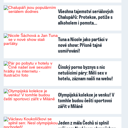
Všechna tajemství seriálových
Chalupářů: Protekce, potíže s
alkoholem i pomsta…
Tuna a Nicole jako parťáci v
nové show: Přísně tajné
usmiřování!
Čínský porno byznys s nic
netušícími páry: Měli sex v
hotelu, záznam našli na webu!
Olympijská kolekce je venku! V
tomhle budou čeští sportovci
zářit v Miláně
Jeden z mála Čechů si splnil