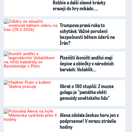
Robbie a další slavné krásky
vracejí do hry mikádo.…
Trumpova pravá ruka to
schytává: Vážné porušení
bezpečnosti během úderů na
Írán?
Plzeňští ikoničtí andílci mají
čepice a oblečky v národních
barvách: Vošahlík…
Obrat o 180 stupňů: Z muzea
gulagu je "památka obětí
genocidy sovětského lidu"
Alena zdolala českou horu jen v
podprsence! V mrazu strávila
hodiny