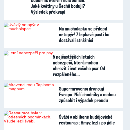
Odborník Martin Hůla odhalil:
Jaké květiny u Čechů bodují?
Výsledek překvapí
Na mucholapku se přilepil
netopýr! Z lepkavé pasti ho
dostávali strážníci
5 nejčastějších letních
nebezpečí, která mohou
ohrozit život vašeho psa: Od
rozpáleného…
Supermravenci drancují
Evropu: Ničí chodníky a mohou
způsobit i výpadek proudu
Švábi v oblíbené budějovické
restauraci: Hmyz lezl i po jídle