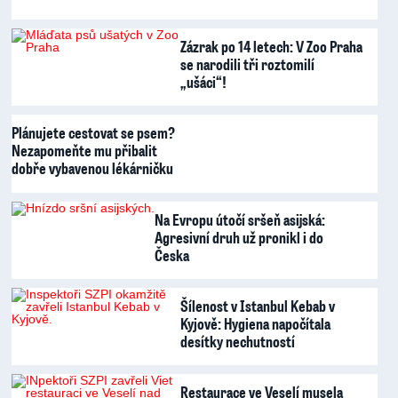
Zázrak po 14 letech: V Zoo Praha
se narodili tři roztomilí
„ušáci“!
Plánujete cestovat se psem?
Nezapomeňte mu přibalit
dobře vybavenou lékárničku
Na Evropu útočí sršeň asijská:
Agresivní druh už pronikl i do
Česka
Šílenost v Istanbul Kebab v
Kyjově: Hygiena napočítala
desítky nechutností
Restaurace ve Veselí musela