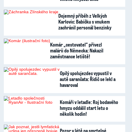
Dojemný příběh z Velkých
Karlovic: Babičku s vnukem
zachránil personál benzinky
Komár „cestovatel“ přivezl
malárii do Německa: Nakazil
zaměstnance letiště!
Opilý spolujezdec vypustil v
autě sarančata: Řidič se lekl a
havaroval
Komáři v letadle: Roj bodavého
hmyzu oddálil start letu o
několik hodin!
Pozor v létě na smrtelné