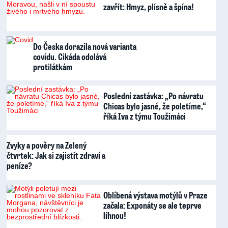
zavřít: Hmyz, plísně a špína!
Do Česka dorazila nová varianta
covidu. Cikáda odolává
protilátkám
Poslední zastávka: „Po návratu
Chicas bylo jasné, že poletíme,“
říká Iva z týmu Toužimáci
Zvyky a pověry na Zelený
čtvrtek: Jak si zajistit zdraví a
peníze?
Oblíbená výstava motýlů v Praze
začala: Exponáty se ale teprve
líhnou!