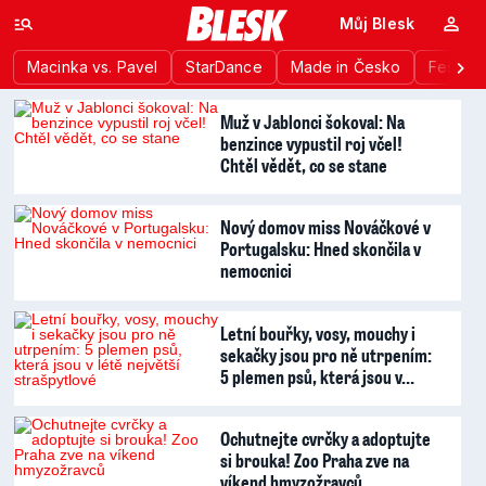
Můj Blesk
Macinka vs. Pavel
StarDance
Made in Česko
Festiva
Muž v Jablonci šokoval: Na
benzince vypustil roj včel!
Chtěl vědět, co se stane
Nový domov miss Nováčkové v
Portugalsku: Hned skončila v
nemocnici
Letní bouřky, vosy, mouchy i
sekačky jsou pro ně utrpením:
5 plemen psů, která jsou v…
Ochutnejte cvrčky a adoptujte
si brouka! Zoo Praha zve na
víkend hmyzožravců