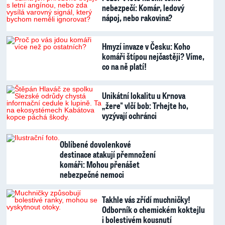
nebezpečí: Komár, ledový
nápoj, nebo rakovina?
Hmyzí invaze v Česku: Koho
komáři štípou nejčastěji? Víme,
co na ně platí!
Unikátní lokalitu u Krnova
„žere" vlčí bob: Trhejte ho,
vyzývají ochránci
Oblíbené dovolenkové
destinace atakují přemnožení
komáři: Mohou přenášet
nebezpečné nemoci
Takhle vás zřídí muchničky!
Odborník o chemickém koktejlu
i bolestivém kousnutí