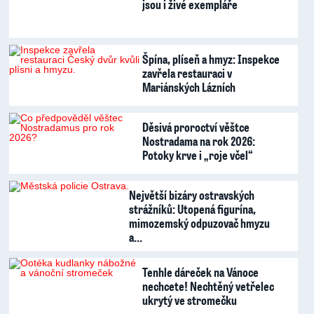
jsou i živé exempláře
Špína, plíseň a hmyz: Inspekce
zavřela restauraci v
Mariánských Lázních
Děsivá proroctví věštce
Nostradama na rok 2026:
Potoky krve i „roje včel“
Největší bizáry ostravských
strážníků: Utopená figurína,
mimozemský odpuzovač hmyzu
a…
Tenhle dáreček na Vánoce
nechcete! Nechtěný vetřelec
ukrytý ve stromečku