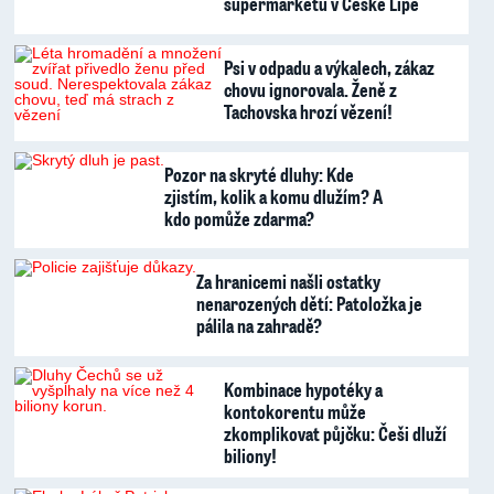
supermarketu v České Lípě
Psi v odpadu a výkalech, zákaz
chovu ignorovala. Ženě z
Tachovska hrozí vězení!
Pozor na skryté dluhy: Kde
zjistím, kolik a komu dlužím? A
kdo pomůže zdarma?
Za hranicemi našli ostatky
nenarozených dětí: Patoložka je
pálila na zahradě?
Kombinace hypotéky a
kontokorentu může
zkomplikovat půjčku: Češi dluží
biliony!