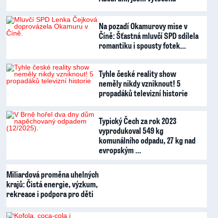
Na pozadí Okamurovy mise v
Číně: Šťastná mluvčí SPD sdílela
romantiku i spousty fotek…
Tyhle české reality show
neměly nikdy vzniknout! 5
propadáků televizní historie
Typický Čech za rok 2023
vyprodukoval 549 kg
komunálního odpadu, 27 kg nad
evropským …
Miliardová proměna uhelných
krajů: Čistá energie, výzkum,
rekreace i podpora pro děti