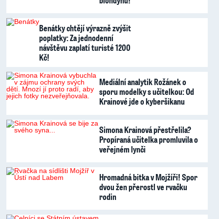
Benátky chtějí výrazně zvýšit
poplatky: Za jednodenní
návštěvu zaplatí turisté 1200
Kč!
Mediální analytik Rožánek o
sporu modelky s učitelkou: Od
Krainové jde o kyberšikanu
Simona Krainová přestřelila?
Propíraná učitelka promluvila o
veřejném lynči
Hromadná bitka v Mojžíři! Spor
dvou žen přerostl ve rvačku
rodin