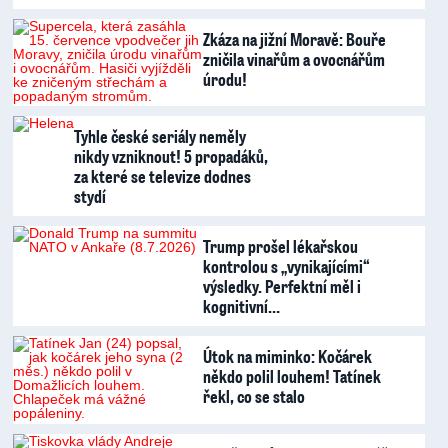
Zkáza na jižní Moravě: Bouře
zničila vinařům a ovocnářům
úrodu!
Tyhle české seriály neměly
nikdy vzniknout! 5 propadáků,
za které se televize dodnes
stydí
Trump prošel lékařskou
kontrolou s „vynikajícími“
výsledky. Perfektní měl i
kognitivní…
Útok na miminko: Kočárek
někdo polil louhem! Tatínek
řekl, co se stalo