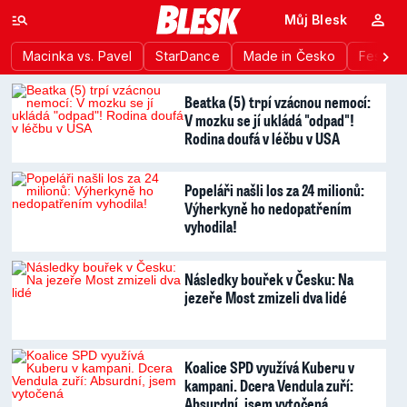
Můj Blesk
Macinka vs. Pavel
StarDance
Made in Česko
Festiva
Beatka (5) trpí vzácnou nemocí:
V mozku se jí ukládá "odpad"!
Rodina doufá v léčbu v USA
Popeláři našli los za 24 milionů:
Výherkyně ho nedopatřením
vyhodila!
Následky bouřek v Česku: Na
jezeře Most zmizeli dva lidé
Koalice SPD využívá Kuberu v
kampani. Dcera Vendula zuří:
Absurdní, jsem vytočená