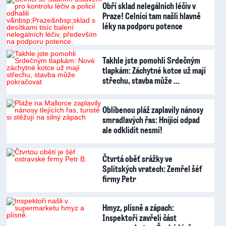
Obří sklad nelegálních léčiv v
Praze! Celníci tam našli hlavně
léky na podporu potence
Takhle jste pomohli Srdečným
tlapkám: Záchytné kotce už mají
střechu, stavba může …
Oblíbenou pláž zaplavily nánosy
smradlavých řas: Hnijící odpad
ale odklidit nesmí!
Čtvrtá oběť srážky ve
Splitských vratech: Zemřel šéf
firmy Petr
Hmyz, plísně a zápach:
Inspektoři zavřeli část