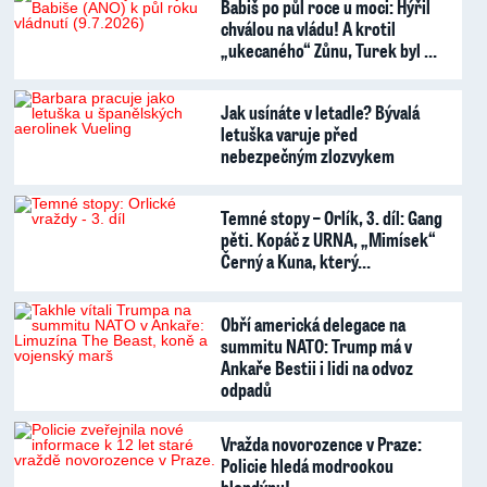
Babiš po půl roce u moci: Hýřil
chválou na vládu! A krotil
„ukecaného“ Zůnu, Turek byl …
Jak usínáte v letadle? Bývalá
letuška varuje před
nebezpečným zlozvykem
Temné stopy – Orlík, 3. díl: Gang
pěti. Kopáč z URNA, „Mimísek“
Černý a Kuna, který…
Obří americká delegace na
summitu NATO: Trump má v
Ankaře Bestii i lidi na odvoz
odpadů
Vražda novorozence v Praze:
Policie hledá modrookou
blondýnu!