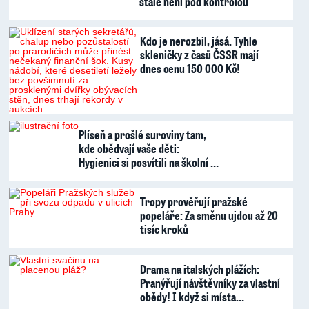
stále není pod kontrolou
Kdo je nerozbil, jásá. Tyhle
skleničky z časů ČSSR mají
dnes cenu 150 000 Kč!
Plíseň a prošlé suroviny tam,
kde obědvají vaše děti:
Hygienici si posvítili na školní …
Tropy prověřují pražské
popeláře: Za směnu ujdou až 20
tisíc kroků
Drama na italských plážích:
Pranýřují návštěvníky za vlastní
obědy! I když si místa…