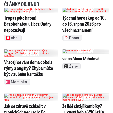
ČLÁNKY ODJINUD
Trapas jako hrom!
Týdenní horoskop od 10.
Brzobohatou už bez Ondry
do 16. srpna 2026 pro
nepoznávají
všechna znamení
Aha!
Dáma
video Alena Mihulová
Vracejí se vám doma dokola
Ženy
rýmy a angíny? Chyba může
být v zubním kartáčku
Maminka
Jak se zdravě zchladit v
Že lidé chtějí kombíky?
tropických vedrech: Co
Luxusní Volva V90 leží v