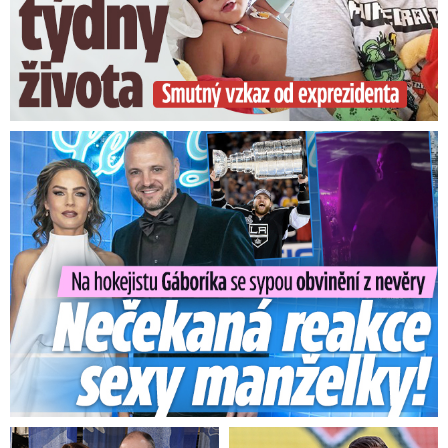
Na Gáboríka se sypou obvinění z nevěry: Reakce manželky!