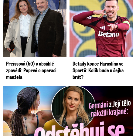
Preissová (50) v obsáhlé
Detaily konce Haraslína ve
zpovědi: Poprvé o operaci
Spartě: Kolik bude u šejka
manžela
brát?
Germáni z Jejího těla: Odstěhuj se, vzkázali jí krajané