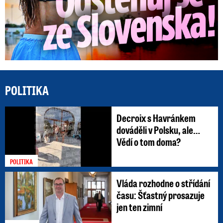
POLITIKA
Decroix s Havránkem
dováděli v Polsku, ale…
Vědí o tom doma?
POLITIKA
Vláda rozhodne o střídání
času: Šťastný prosazuje
jen ten zimní