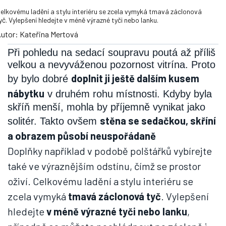
elkovému ladění a stylu interiéru se zcela vymyká tmavá záclonová
yč. Vylepšení hledejte v méně výrazné tyči nebo lanku.
utor: Kateřina Mertová
Při pohledu na sedací soupravu poutá až příliš
velkou a nevyváženou pozornost vitrína. Proto
doplnit ji ještě dalším kusem
by bylo dobré
nábytku
v druhém rohu místnosti. Kdyby byla
skříň menší, mohla by příjemně vynikat jako
stěna se sedačkou, skříní
solitér. Takto ovšem
a obrazem působí neuspořádaně
Doplňky například v podobě polštářků vybírejte
také ve výraznějším odstínu, čímž se prostor
oživí. Celkovému ladění a stylu interiéru se
zcela vymyká
tmavá záclonová tyč
. Vylepšení
hledejte
v méně výrazné tyči nebo lanku
,