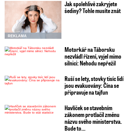
Jak spolehlivě zakryjete
šediny? Tohle musíte znát
REKLAMA
Motorkář na Táborsku
nezvládl řízení, vyjel mimo
silnici: Nehodu nepřežil
Ruší se lety, stovky tisíc lidí
jsou evakuovány: Čína se
připravuje na tajfun
Havlíček se stavebním
zákonem protlačil změnu
názvu svého ministerstva.
Bude to…