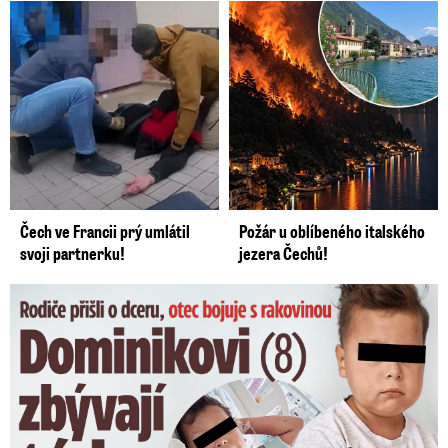
Čech ve Francii prý umlátil
Požár u oblíbeného italského
svoji partnerku!
jezera Čechů!
Dominikovi (8) zbývají týdny života: Vzkaz od exprezidenta