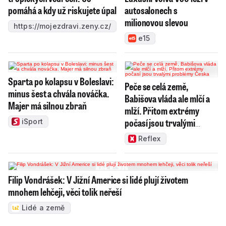
pomáhá a kdy už riskujete úpal
autosalonech s
milionovou slevou
https://mojezdravi.zeny.cz/
e15
Sparta po kolapsu v Boleslavi:
Peče se celá země,
minus šest a chvála nováčka.
Babišova vláda ale mlčí a
Majer má silnou zbraň
mlží. Přitom extrémy
počasí jsou trvalými
iSport
problémy Česka
Reflex
Filip Vondrášek: V Jižní Americe si lidé plují životem
mnohem lehčeji, věci tolik neřeší
Lidé a země