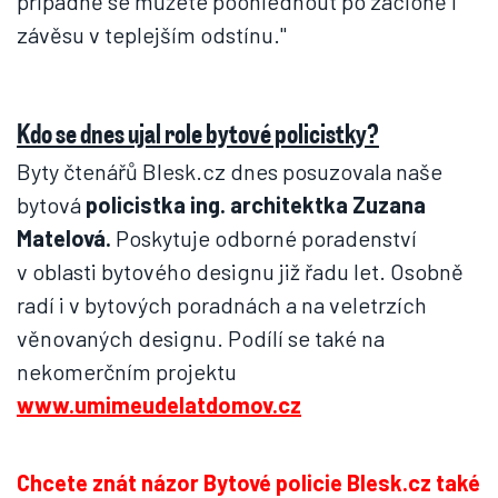
případně se můžete poohlédnout po zácloně i
závěsu v teplejším odstínu."
Kdo se dnes ujal role bytové policistky?
Byty čtenářů Blesk.cz dnes posuzovala naše
bytová
policistka ing. architektka Zuzana
Matelová.
Poskytuje odborné poradenství
v oblasti bytového designu již řadu let. Osobně
radí i v bytových poradnách a na veletrzích
věnovaných designu. Podílí se také na
nekomerčním projektu
www.umimeudelatdomov.cz
Chcete znát názor Bytové policie Blesk.cz také