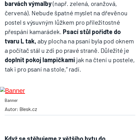
barvách výmalby
(např. zelená, oranžová,
červená). Nebude špatné myslet na dřevěnou
postel s výsuvným lůžkem pro příležitostné
přespání kamarádek.
Psací stůl pořiďte do
tvaru L tak,
aby plocha na psaní byla pod oknem
a počítač stál u zdi po pravé straně. Důležité je
doplnit pokoj lampičkami
jak na čtení u postele,
tak i pro psaní na stole,“ radí.
Banner
Autor: Blesk.cz
Když se stěhujeme z většího bytu do