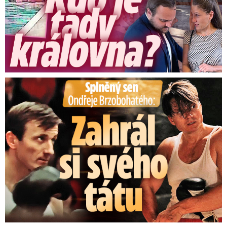
Splněný sen Ondřeje Brzobohatého: Zahrál si svého tátu