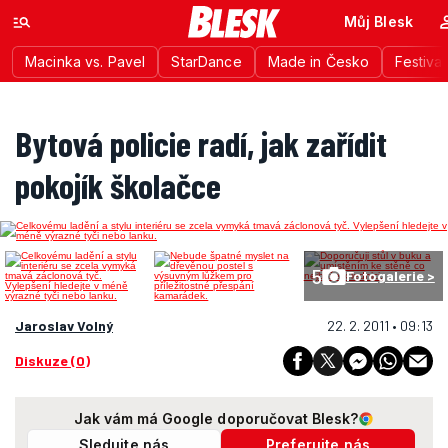
Můj Blesk
Macinka vs. Pavel
StarDance
Made in Česko
Festiva
Bytová policie radí, jak zařídit
pokojík školačce
5
Fotogalerie >
Jaroslav Volný
22. 2. 2011 • 09:13
Diskuze (0)
Jak vám má Google doporučovat Blesk?
Sledujte nás
Preferujte nás