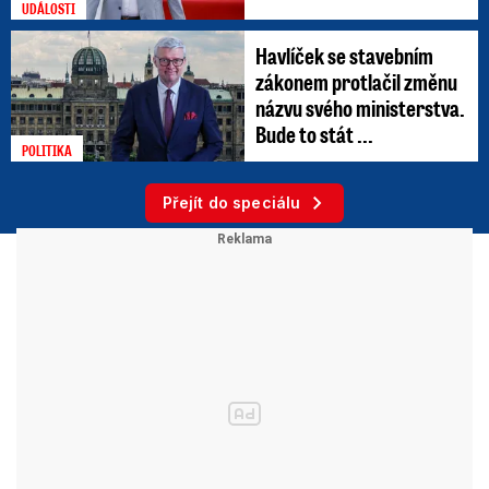
UDÁLOSTI
Havlíček se stavebním
zákonem protlačil změnu
názvu svého ministerstva.
Bude to stát ...
POLITIKA
Přejít do speciálu