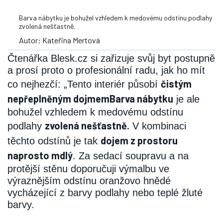
Barva nábytku je bohužel vzhledem k medovému odstínu podlahy
zvolená nešťastně.
Autor: Kateřina Mertová
Čtenářka Blesk.cz si zařizuje svůj byt postupně
a prosí proto o profesionální radu, jak ho mít
čistým
co nejhezčí: „Tento interiér působí
nepřeplněným dojmem
Barva nábytku
je ale
bohužel vzhledem k medovému odstínu
zvolená nešťastně.
podlahy
V kombinaci
dojem z prostoru
těchto odstínů je tak
naprosto mdlý
. Za sedací soupravu a na
protější stěnu doporučuji výmalbu ve
výraznějším odstínu oranžovo hnědé
vycházející z barvy podlahy nebo teplé žluté
barvy.