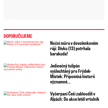
DOPORUČUJEME
Noční můra v dovolenkovém
ráji: Dívku (13) potrhala
barakuda!
Jedinečný tulipán
vyšlechtěný pro Frýdek-
Místek: Připomíná historii
významné…
Vyčerpaní Češi zabloudili v
Alpách: Do akce letěl vrtulník