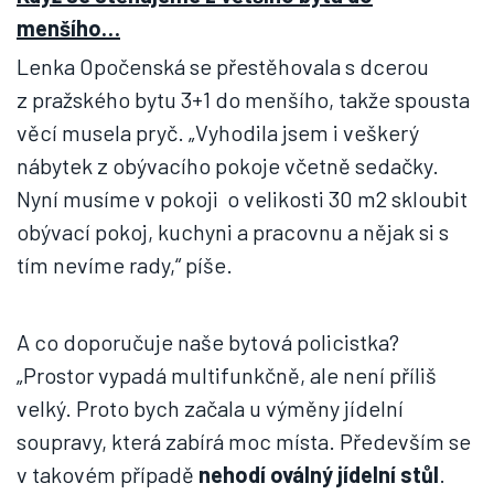
menšího…
Lenka Opočenská se přestěhovala s dcerou
z pražského bytu 3+1 do menšího, takže spousta
věcí musela pryč. „Vyhodila jsem i veškerý
nábytek z obývacího pokoje včetně sedačky.
Nyní musíme v pokoji o velikosti 30 m2 skloubit
obývací pokoj, kuchyni a pracovnu a nějak si s
tím nevíme rady,“ píše.
A co doporučuje naše bytová policistka?
„Prostor vypadá multifunkčně, ale není příliš
velký. Proto bych začala u výměny jídelní
soupravy, která zabírá moc místa. Především se
v takovém případě
nehodí oválný jídelní stůl
.