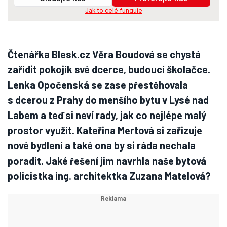
Jak to celé funguje
Čtenářka Blesk.cz Věra Boudová se chystá
zařídit pokojík své dcerce, budoucí školačce.
Lenka Opočenská se zase přestěhovala
s dcerou z Prahy do menšího bytu v Lysé nad
Labem a teď si neví rady, jak co nejlépe malý
prostor využít. Kateřina Mertová si zařizuje
nové bydlení a také ona by si ráda nechala
poradit. Jaké řešení jim navrhla naše bytová
policistka ing. architektka Zuzana Matelová?