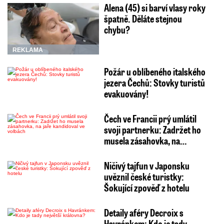
Alena (45) si barví vlasy roky
špatně. Děláte stejnou
chybu?
REKLAMA
Požár u oblíbeného italského
jezera Čechů: Stovky turistů
evakuovány!
Čech ve Francii prý umlátil
svoji partnerku: Zadržet ho
musela zásahovka, na…
Ničivý tajfun v Japonsku
uvěznil české turistky:
Šokující zpověď z hotelu
Detaily aféry Decroix s
Havránkem: Kdo je tady