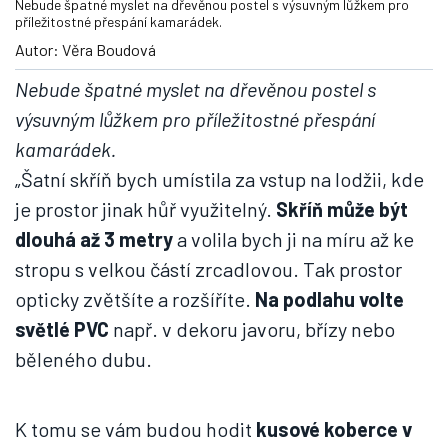
Nebude špatné myslet na dřevěnou postel s výsuvným lůžkem pro
příležitostné přespání kamarádek.
Autor: Věra Boudová
Nebude špatné myslet na dřevěnou postel s
výsuvným lůžkem pro příležitostné přespání
kamarádek.
„Šatní skříň bych umístila za vstup na lodžii, kde
je prostor jinak hůř využitelný.
Skříň může být
dlouhá až 3 metry
a volila bych ji na míru až ke
stropu s velkou částí zrcadlovou. Tak prostor
opticky zvětšíte a rozšíříte.
Na podlahu volte
světlé PVC
např. v dekoru javoru, břízy nebo
běleného dubu.
K tomu se vám budou hodit
kusové koberce v