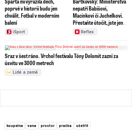
Sparta mi vyrazila dech,
Bartkovský: Ministerstva
poprvé v historii budu jen
nepatří Babišovi,
chválit. Fotbal v moderním
Macinkovi či Juchelkovi.
balení
Přestaňte útočit, jste jen
správci
iSport
Reflex
Sraz v šest ráno. Vrchol festivalu Tóny Dolomit zazní za
úsvitu ve 3000 metrech
Lidé a země
koupelna
vana
prostor
pračka
ušetřit