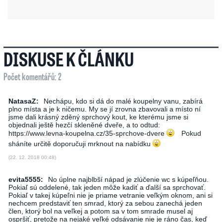
DISKUSE K ČLÁNKU
Počet komentářů: 2
NatasaZ:
Nechápu, kdo si dá do malé koupelny vanu, zabírá
plno místa a je k ničemu. My se jí zrovna zbavovali a místo ní
jsme dali krásný zděný sprchový kout, ke kterému jsme si
objednali ještě hezčí skleněné dveře, a to odtud:
https://www.levna-koupelna.cz/35-sprchove-dvere
Pokud
sháníte určitě doporučuji mrknout na nabídku
(22. 12. 2018 00:48)
evita5555:
No úplne najblbší nápad je zlúčenie wc s kúpeľňou.
Pokiaľ sú oddelené, tak jeden môže kadiť a ďalší sa sprchovať.
Pokiaľ v takej kúpeľni nie je priame vetranie veľkým oknom, ani si
nechcem predstaviť ten smrad, ktorý za sebou zanechá jeden
člen, ktorý bol na veľkej a potom sa v tom smrade musel aj
ospršiť, pretože na nejaké veľké odsávanie nie je ráno čas, keď