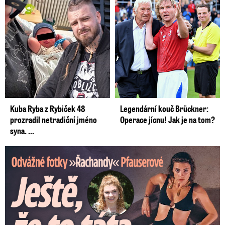
Kuba Ryba z Rybiček 48
Legendární kouč Brückner:
prozradil netradiční jméno
Operace jícnu! Jak je na tom?
syna. ...
Odvážné fotky Denisy Pfauserové: Ještě, že to táta nevidí