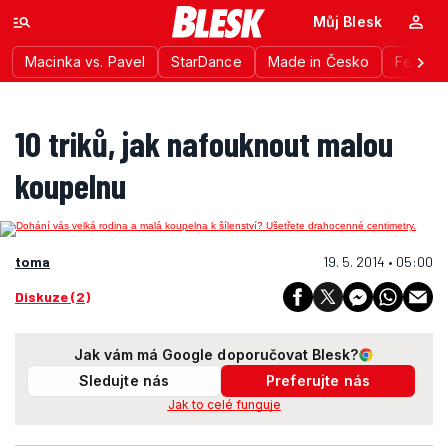
Můj Blesk
Macinka vs. Pavel
StarDance
Made in Česko
Festiva
10 triků, jak nafouknout malou
koupelnu
toma
19. 5. 2014 • 05:00
Diskuze (2)
Jak vám má Google doporučovat Blesk?
Sledujte nás
Preferujte nás
Jak to celé funguje