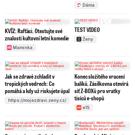
Dáma
TEST VIDEO
KVÍZ: Rafťáci. Otestujte své
znalosti kultovní letní komedie
Ženy
Maminka
Jak se zdravě zchladit v
Konec složitého vracení
tropických vedrech: Co
balíků. Zásilkovna otevírá
pomáhá a kdy už riskujete úpal
síť Z-BOXů pro vratky
tisíců e-shopů
https://mojezdravi.zeny.cz/
e15