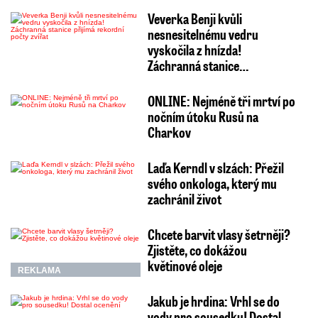
Veverka Benji kvůli
nesnesitelnému vedru
vyskočila z hnízda!
Záchranná stanice…
ONLINE: Nejméně tři mrtví po
nočním útoku Rusů na
Charkov
Laďa Kerndl v slzách: Přežil
svého onkologa, který mu
zachránil život
Chcete barvit vlasy šetrněji?
Zjistěte, co dokážou
květinové oleje
REKLAMA
Jakub je hrdina: Vrhl se do
vody pro sousedku! Dostal