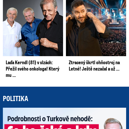
Laďa Kerndl (81) v slzách:
Ztracený škrtl ohňostroj na
Přežil svého onkologa! Který
Letné! Ještě nezačal a už ...
mu ...
POLITIKA
Po