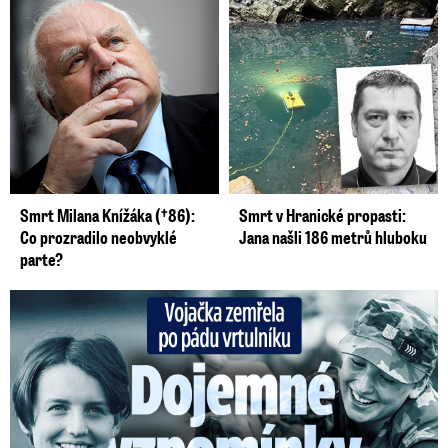
Smrt Milana Knížáka (†86):
Smrt v Hranické propasti:
Co prozradilo neobvyklé
Jana našli 186 metrů hluboku
parte?
Vojačka zemřela po pádu vrtulníku: Dojemné vzpomínky na ...