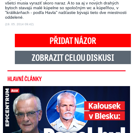
všetci musia vyraziť skoro naraz. A to sa aj v nových drahých
bytoch stavajú malé kúpelne so spoločným wc a kúpeľňou, v
"králikárňach - podľa Havla" našťastie bývajú tieto dve miestnosti
oddelené.
(19. 05. 2014 09:42)
PŘIDAT NÁZOR
ZOBRAZIT CELOU DISKUSI
HLAVNÍ ČLÁNKY
Kalousek o prezidentovi: S Pavlem jsem se nesmířil!