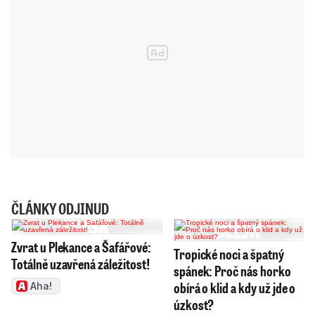
ČLÁNKY ODJINUD
Zvrat u Plekance a Šafářové:
Tropické noci a špatný
Totálně uzavřená záležitost!
spánek: Proč nás horko
obírá o klid a kdy už jde o
Aha!
úzkost?