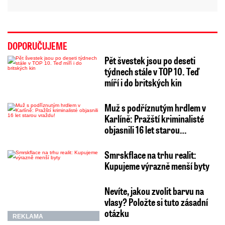
DOPORUČUJEME
Pět švestek jsou po deseti
týdnech stále v TOP 10. Teď
míří i do britských kin
Muž s podříznutým hrdlem v
Karlíně: Pražští kriminalisté
objasnili 16 let starou…
Smrskflace na trhu realit:
Kupujeme výrazně menší byty
Nevíte, jakou zvolit barvu na
vlasy? Položte si tuto zásadní
otázku
REKLAMA