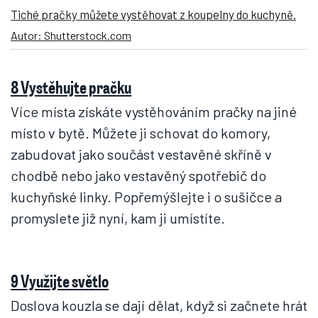
Tiché pračky můžete vystěhovat z koupelny do kuchyně.
Autor: Shutterstock.com
8 Vystěhujte pračku
Více místa získáte vystěhováním pračky na jiné
místo v bytě. Můžete ji schovat do komory,
zabudovat jako součást vestavěné skříně v
chodbě nebo jako vestavěný spotřebič do
kuchyňské linky. Popřemýšlejte i o sušičce a
promyslete již nyní, kam ji umístíte.
9 Využijte světlo
Doslova kouzla se dají dělat, když si začnete hrát