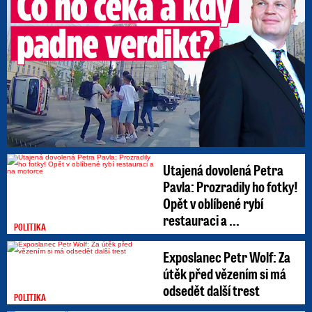
Utajená dovolená Petra
Pavla: Prozradily ho fotky!
Opět v oblíbené rybí
restauraci a ...
POLITIKA
Exposlanec Petr Wolf: Za
útěk před vězením si má
odsedět další trest
POLITIKA