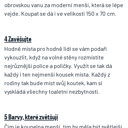
obrovskou vanu za moderní menší, která se lépe
vejde. Koupat se dá i ve velikosti 150 x 70 cm.
4 Zavěšujte
Hodně místa pro hodně lidí se vám podaří
vykouzlit, když na volné stěny rozmístíte
nejrůznější police a poličky. Využít se tak dá
každý i ten nejmenší kousek místa. Každý z
rodiny tak bude míst svůj koutek, kam si
vyskládá všechny toaletní nezbytnosti.
5 Barvy, které zvětšují
Čím je koupelna menší, tím by měla být světlejší,