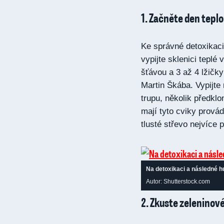
1. Začněte den tepl
Ke správné detoxikaci
vypijte sklenici teplé
šťávou a 3 až 4 lžičk
Martin Škába. Vypijte n
trupu, několik předklo
mají tyto cviky prová
tlusté střevo nejvíce 
Na detoxikaci a následné h
Autor: Shutterstock.com
2. Zkuste zeleninov