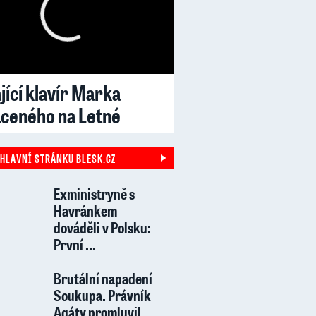
jící klavír Marka
aceného na Letné
 HLAVNÍ STRÁNKU BLESK.CZ
Exministryně s
Havránkem
dováděli v Polsku:
První ...
Brutální napadení
Soukupa. Právník
Agáty promluvil