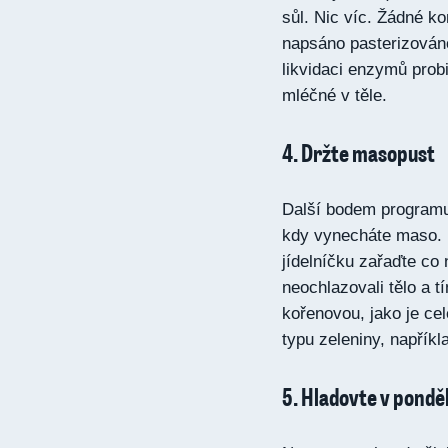
sůl. Nic víc. Žádné ko
napsáno pasterizováno
likvidaci enzymů probi
mléčné v těle.
4. Držte masopust
Další bodem programu j
kdy vynecháte maso. D
jídelníčku zařaďte co 
neochlazovali tělo a t
kořenovou, jako je cel
typu zeleniny, napříkl
5. Hladovte v ponděl