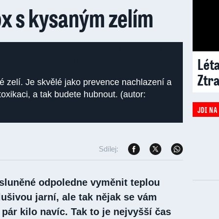
ox s kysaným zelím
Léta
Ztr
é zelí. Je skvělé jako prevence nachlazení a
xikaci, a tak budete hubnout. (autor:
JDI NA
Sdílej:
rosluněné odpoledne vyměnit teplou
ušivou jarní, ale tak nějak se vám
pár kilo navíc. Tak to je nejvyšší čas