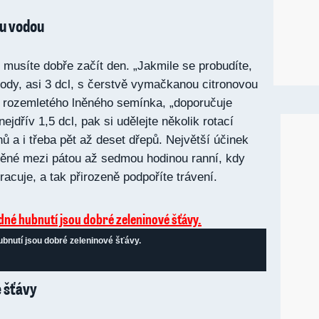
ou vodou
 musíte dobře začít den. „Jakmile se probudíte,
 vody, asi 3 dcl, s čerstvě vymačkanou citronovou
y rozemletého lněného semínka, „doporučuje
ejdřív 1,5 dcl, pak si udělejte několik rotací
nů a i třeba pět až deset dřepů. Největší účinek
děné mezi pátou až sedmou hodinou ranní, kdy
pracuje, a tak přirozeně podpoříte trávení.
ubnutí jsou dobré zeleninové šťávy.
é šťávy