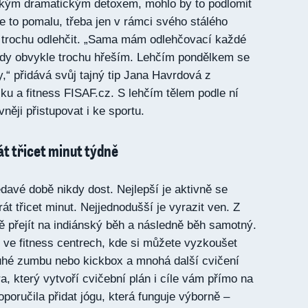
akým dramatickým detoxem, mohlo by to podlomit
e to pomalu, třeba jen v rámci svého stálého
lo trochu odlehčit. „Sama mám odlehčovací každé
kdy obvykle trochu hřeším. Lehčím pondělkem se
,“ přidává svůj tajný tip Jana Havrdová z
u a fitness FISAF.cz. S lehčím tělem podle ní
ěji přistupovat i ke sportu.
át třicet minut týdně
davé době nikdy dost. Nejlepší je aktivně se
át třicet minut. Nejjednodušší je vyrazit ven. Z
 přejít na indiánský běh a následně běh samotný.
 ve fitness centrech, kde si můžete vyzkoušet
ruhé zumbu nebo kickbox a mnohá další cvičení
a, který vytvoří cvičební plán i cíle vám přímo na
poručila přidat jógu, která funguje výborně –