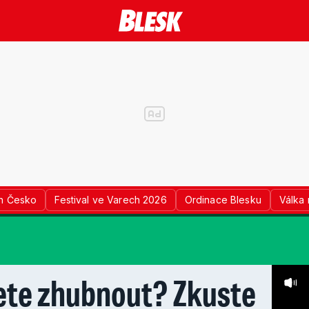
n Česko
Festival ve Varech 2026
Ordinace Blesku
Válka 
ete zhubnout? Zkuste