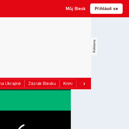
Můj Blesk
Přihlásit se
na Ukrajině
Zázrak Blesku
Krimi
Donald Trump
Sport