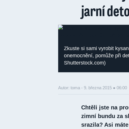
jarní det
Zkuste si sami vyrobit kysan
onemocnění, pomůže při deto
Shutterstock.com)
Autor: toma -
9. března 2015 ● 06:00
Chtěli jste na p
zimní bundu za sl
srazila? Asi máte 