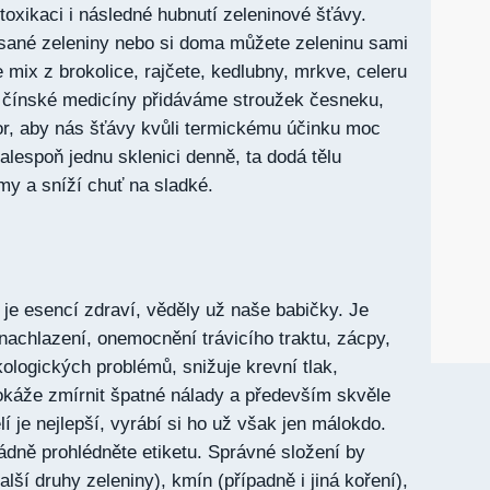
toxikaci i následné hubnutí zeleninové šťávy.
ysané zeleniny nebo si doma můžete zeleninu sami
je mix z brokolice, rajčete, kedlubny, mrkve, celeru
e čínské medicíny přidáváme stroužek česneku,
vor, aby nás šťávy kvůli termickému účinku moc
 alespoň jednu sklenici denně, ta dodá tělu
my a sníží chuť na sladké.
 je esencí zdraví, věděly už naše babičky. Je
nachlazení, onemocnění trávicího traktu, zácpy,
logických problémů, snižuje krevní tlak,
okáže zmírnit špatné nálady a především skvěle
í je nejlepší, vyrábí si ho už však jen málokdo.
řádně prohlédněte etiketu. Správné složení by
alší druhy zeleniny), kmín (případně i jiná koření),