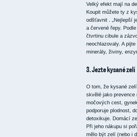
Velký efekt mají na de
Koupit můžete ty z k
odšťavnit . „Nejlepší 
a červené řepy. Podl
čtvrtinu cibule a záz
neochlazovaly. A pijte
minerály, živiny, enzy
3. Jezte kysané zelí
O tom, že kysané zelí
skvělé jako prevence 
močových cest, gyneko
podporuje plodnost, d
detoxikuje. Domácí zel
Při jeho nákupu si po
mělo být zelí (nebo i d