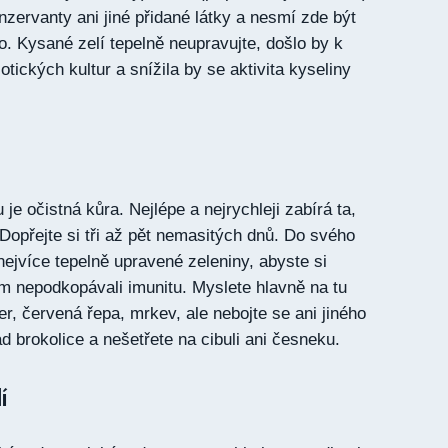
nzervanty ani jiné přidané látky a nesmí zde být
. Kysané zelí tepelně neupravujte, došlo by k
otických kultur a snížila by se aktivita kyseliny
e očistná kůra. Nejlépe a nejrychleji zabírá ta,
opřejte si tři až pět nemasitých dnů. Do svého
nejvíce tepelně upravené zeleniny, abyste si
ím nepodkopávali imunitu. Myslete hlavně na tu
er, červená řepa, mrkev, ale nebojte se ani jiného
ad brokolice a nešetřete na cibuli ani česneku.
í