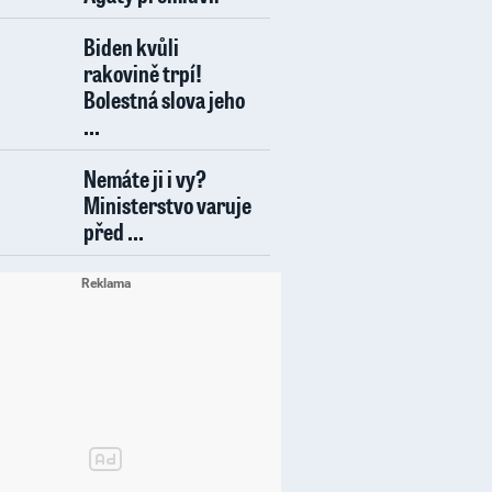
Biden kvůli
rakovině trpí!
Bolestná slova jeho
...
Nemáte ji i vy?
Ministerstvo varuje
před ...