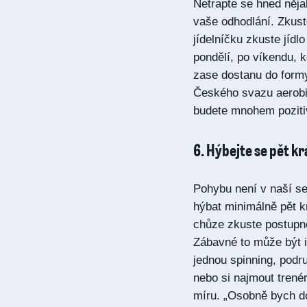
Netrapte se hned něj
vaše odhodlání. Zkust
jídelníčku zkuste jíd
pondělí, po víkendu, 
zase dostanu do formy
Českého svazu aerobik
budete mnohem pozitivn
6. Hýbejte se pět kr
Pohybu není v naší se
hýbat minimálně pět kr
chůze zkuste postupně
Zábavné to může být i
jednou spinning, pod
nebo si najmout trenér
míru. „Osobně bych do