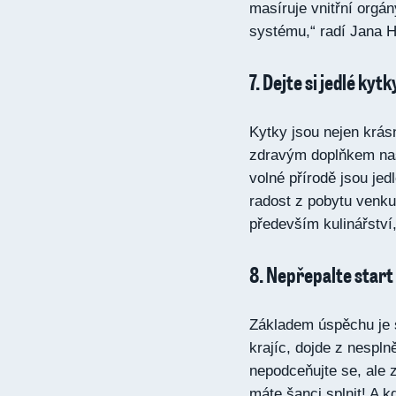
masíruje vnitřní orgán
systému,“ radí Jana 
7. Dejte si jedlé kytk
Kytky jsou nejen krás
zdravým doplňkem naše
volné přírodě jsou jed
radost z pobytu venku
především kulinářství
8. Nepřepalte start
Základem úspěchu je st
krajíc, dojde z nespl
nepodceňujte se, ale z
máte šanci splnit! A k