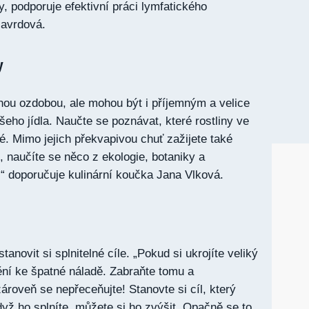
y, podporuje efektivní práci lymfatického
Havrdová.
y
nou ozdobou, ale mohou být i příjemným a velice
ho jídla. Naučte se poznávat, které rostliny ve
lé. Mimo jejich překvapivou chuť zažijete také
, naučíte se něco z ekologie, botaniky a
,“ doporučuje kulinární koučka Jana Vlková.
anovit si splnitelné cíle. „Pokud si ukrojíte veliký
nění ke špatné náladě. Zabraňte tomu a
ároveň se nepřeceňujte! Stanovte si cíl, který
dyž ho splníte, můžete si ho zvýšit. Opačně se to