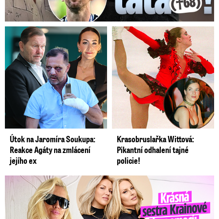
Útok na Jaromíra Soukupa:
Krasobruslařka Wittová:
Reakce Agáty na zmlácení
Pikantní odhalení tajné
jejího ex
policie!
Krásná sestra Krainové bez emocí: Mám to za pár…