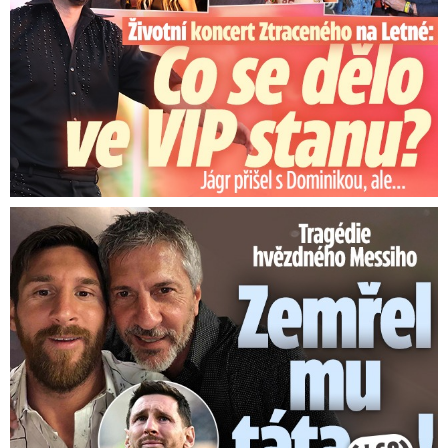
Tragédie hvězdného Messiho: Zemřel mu táta (†68)!