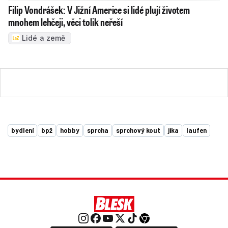
Filip Vondrášek: V Jižní Americe si lidé plují životem
mnohem lehčeji, věci tolik neřeší
Lidé a země
bydlení
bpž
hobby
sprcha
sprchový kout
jika
laufen