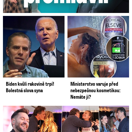
Biden kvůli rakovině trpí!
Ministerstvo varuje před
Bolestná slova syna
nebezpečnou kosmetikou:
Nemáte ji?
Koncert Ztraceného na Letné: Jágr přišel s Dominikou, ale...