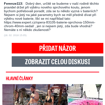
Ferenze113:
Dobrý den, určitě se budeme v naší rodině těchto
pravidel držet při výběru nového sprchového koutu, jenom
bychom potřebovali poradit, zda se tu někdo vyzná v bateriích?
Nejsem si jistý na jaké parametry bych se měl předně dívat při
výběru nové baterie, líbí se mi například tato:
https://www.expert.cz/opera-83105-baterie-sprchova-150mm-
chrom-40mm-sedal/ , jen si nejsem jistý, zda bude vhodná?
Nemáte s ní někdo zkušenosti?
(18. 02. 2018 15:05)
PŘIDAT NÁZOR
ZOBRAZIT CELOU DISKUSI
HLAVNÍ ČLÁNKY
Exministryně s Havránkem dováděli v Polsku: První slova!