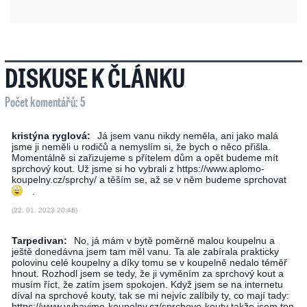
DISKUSE K ČLÁNKU
Počet komentářů: 5
kristýna ryglová:
Já jsem vanu nikdy neměla, ani jako malá
jsme ji neměli u rodičů a nemyslím si, že bych o něco přišla.
Momentálně si zařizujeme s přítelem dům a opět budeme mít
sprchový kout. Už jsme si ho vybrali z https://www.aplomo-
koupelny.cz/sprchy/ a těším se, až se v něm budeme sprchovat
.
(22. 01. 2023 20:46)
Tarpedivan:
No, já mám v bytě poměrně malou koupelnu a
ještě donedávna jsem tam měl vanu. Ta ale zabírala prakticky
polovinu celé koupelny a díky tomu se v koupelně nedalo téměř
hnout. Rozhodl jsem se tedy, že ji vyměním za sprchový kout a
musím říct, že zatím jsem spokojen. Když jsem se na internetu
díval na sprchové kouty, tak se mi nejvíc zalíbily ty, co mají tady:
https://www.vybavime-koupelny.cz/sprchove-kouty takže jsem ten