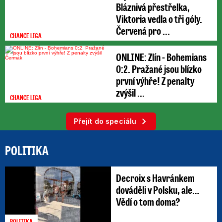
Bláznivá přestřelka,
Viktoria vedla o tři góly.
Červená pro ...
CHANCE LIGA
ONLINE: Zlín - Bohemians
0:2. Pražané jsou blízko
první výhře! Z penalty
zvýšil ...
CHANCE LIGA
Přejít do speciálu
POLITIKA
Decroix s Havránkem
dováděli v Polsku, ale…
Vědí o tom doma?
POLITIKA