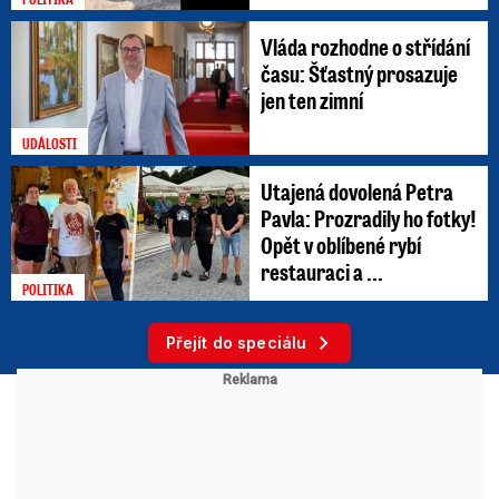
Vláda rozhodne o střídání
času: Šťastný prosazuje
jen ten zimní
UDÁLOSTI
Utajená dovolená Petra
Pavla: Prozradily ho fotky!
Opět v oblíbené rybí
restauraci a ...
POLITIKA
Přejít do speciálu