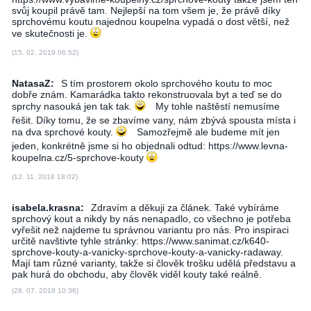
svůj koupil právě tam. Nejlepší na tom všem je, že právě díky
sprchovému koutu najednou koupelna vypadá o dost větší, než
ve skutečnosti je.
(15. 02. 2019 06:52)
NatasaZ:
S tím prostorem okolo sprchového koutu to moc
dobře znám. Kamarádka takto rekonstruovala byt a teď se do
sprchy nasouká jen tak tak.
My tohle naštěstí nemusíme
řešit. Díky tomu, že se zbavíme vany, nám zbývá spousta místa i
na dva sprchové kouty.
Samozřejmě ale budeme mít jen
jeden, konkrétně jsme si ho objednali odtud: https://www.levna-
koupelna.cz/5-sprchove-kouty
(12. 11. 2018 18:02)
isabela.krasna:
Zdravím a děkuji za článek. Také vybíráme
sprchový kout a nikdy by nás nenapadlo, co všechno je potřeba
vyřešit než najdeme tu správnou variantu pro nás. Pro inspiraci
určitě navštivte tyhle stránky: https://www.sanimat.cz/k640-
sprchove-kouty-a-vanicky-sprchove-kouty-a-vanicky-radaway.
Mají tam různé varianty, takže si člověk trošku udělá představu a
pak hurá do obchodu, aby člověk viděl kouty také reálně.
(28. 07. 2018 10:36)