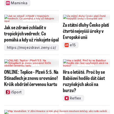
Maminka
Za státní dluhy Česko platí
Jak se zdravě zchladit v
čtvrté nejvyšší úroky v
tropických vedrech: Co
Evropské unii
pomáhá a kdy už riskujete úpal
e15
https://mojezdravi.zeny.cz/
ONLINE: Teplice - Plzeň 5:5. Na
Hra o letiště. Proč by se
Stínadlech je znovu srovnáno!
Babišovi hodilo dát část
Krčík obdržel červenou kartu
ruzyňských akcií na
burzu?
iSport
Reflex