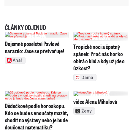
ČLÁNKY ODJINUD
Dojemné poselství Pavlové
Tropické noci a špatný
narazilo: Zase se přetvařuje!
spánek: Proč nás horko
obírá o klid a kdy už jde o
Aha!
úzkost?
Dáma
video Alena Mihulová
Dědečkové podle horoskopu.
Ženy
Kdo se bude s vnoučaty mazlit,
chodit na výstavy nebo je bude
doučovat matematiku?