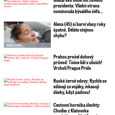
prezidenta: Vládní strana
nominovala bývalého šéfa…
Alena (45) si barví vlasy roky
špatně. Děláte stejnou
chybu?
REKLAMA
Prahou prošel duhový
průvod: Tisíce lidí v ulicích!
Vrcholí Prague Pride
Ruské černé vdovy: Rychle se
vdávají za vojáky, inkasují
dávky, když padnou!
Cestovní horečka šlechty:
Chuďas z Klatovska