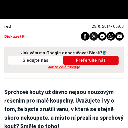
red
29. 6. 2017 • 06:00
Diskuze (5)
Jak vám má Google doporučovat Blesk?
Sledujte nás
Preferujte nás
Jak to celé funguje
Sprchové kouty už dávno nejsou nouzovým
řešením pro malé koupelny. Uvažujete i vy o
tom, že byste zrušili vanu, v které se stejně
skoro nekoupete, a místo ní přešli na sprchový
kout? Směle do toho!