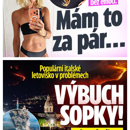
Erupce sicilské sopky Etny: Ruší desítky letů