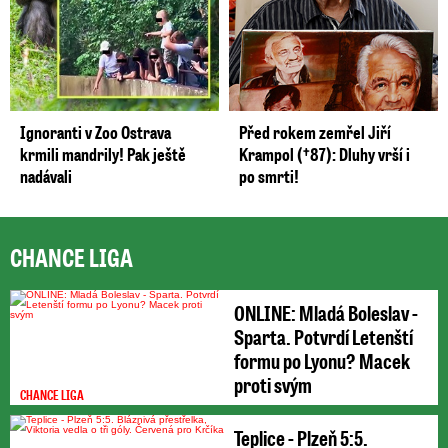
Ignoranti v Zoo Ostrava
Před rokem zemřel Jiří
krmili mandrily! Pak ještě
Krampol (†87): Dluhy vrší i
nadávali
po smrti!
CHANCE LIGA
ONLINE: Mladá Boleslav -
Sparta. Potvrdí Letenští
formu po Lyonu? Macek
proti svým
CHANCE LIGA
Teplice - Plzeň 5:5.