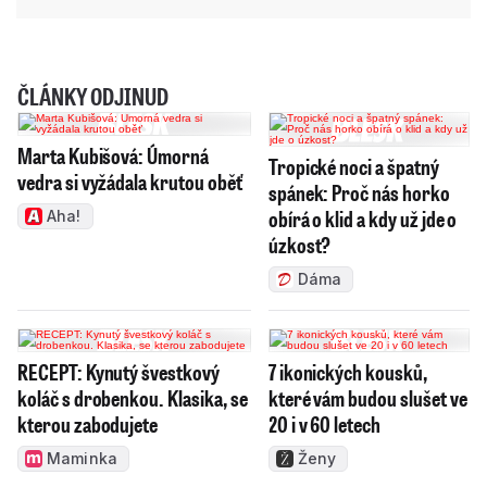
ČLÁNKY ODJINUD
Marta Kubišová: Úmorná
Tropické noci a špatný
vedra si vyžádala krutou oběť
spánek: Proč nás horko
obírá o klid a kdy už jde o
Aha!
úzkost?
Dáma
RECEPT: Kynutý švestkový
7 ikonických kousků,
koláč s drobenkou. Klasika, se
které vám budou slušet ve
kterou zabodujete
20 i v 60 letech
Maminka
Ženy