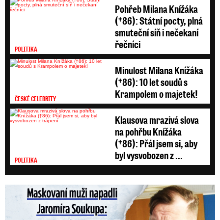
Pohřeb Milana Knížáka
(†86): Státní pocty, plná
smuteční síň i nečekaní
řečníci
POLITIKA
Minulost Milana Knížáka
(†86): 10 let soudů s
Krampolem o majetek!
ČESKÉ CELEBRITY
Klausova mrazivá slova
na pohřbu Knížáka
(†86): Přál jsem si, aby
byl vysvobozen z ...
POLITIKA
Maskovaní muži napadli Jaromíra Soukupa: Krvavá nakládačka