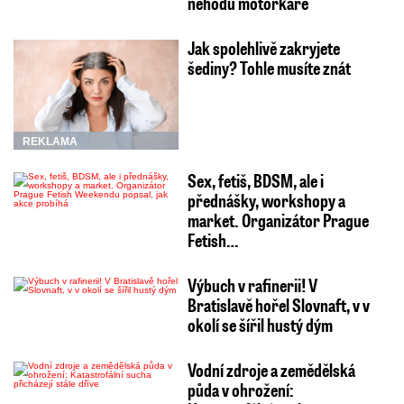
nehodu motorkáře
Jak spolehlivě zakryjete
šediny? Tohle musíte znát
REKLAMA
Sex, fetiš, BDSM, ale i
přednášky, workshopy a
market. Organizátor Prague
Fetish…
Výbuch v rafinerii! V
Bratislavě hořel Slovnaft, v v
okolí se šířil hustý dým
Vodní zdroje a zemědělská
půda v ohrožení: