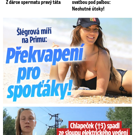
Z dárce spermatu pravý táta
svatbou pod palbou:
Nechutné útoky!
Lucie Šlégrová míří na Primu. Překvapení pro sporťáky!
Smrtelný pád chlapce: Matka vydala vyjádření na 16 stran