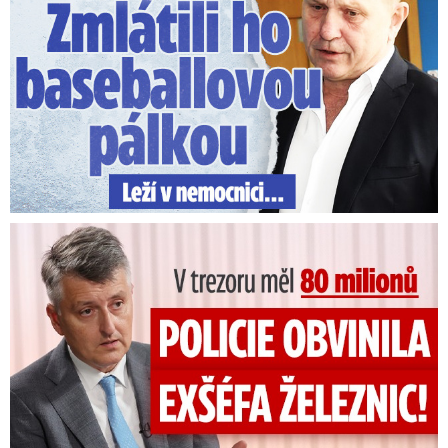
V trezoru měl 80 milionů: Policie obvinila exšéfa železnic!