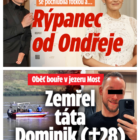
Oběť bouře v jezeru Most: Zemřel táta Dominik (†28)