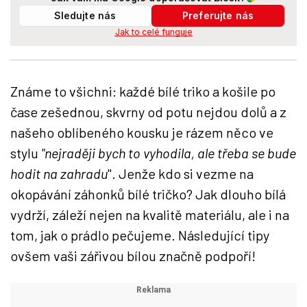
Sledujte nás
Preferujte nás
Jak to celé funguje
Známe to všichni: každé bílé triko a košile po
čase zešednou, skvrny od potu nejdou dolů a z
našeho oblíbeného kousku je rázem něco ve
stylu
"nejraději bych to vyhodila, ale třeba se bude
hodit na zahradu
". Jenže kdo si vezme na
okopávání záhonků bílé tričko? Jak dlouho bílá
vydrží, záleží nejen na kvalitě materiálu, ale i na
tom, jak o prádlo pečujeme. Následující tipy
ovšem vaši zářivou bílou značně podpoří!