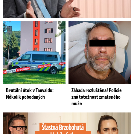
Brutální útok v Tanvaldu:
Záhada rozluštěna! Policie
Několik pobodaných
zná totožnost zmateného
muže
Šťastná Brzobohatá se pochlubila fotkou: Rýpanec od Ondřeje