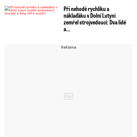
Při nehodě rychlíku a
náklaďáku v Dolní Lutyni
zemřel strojvedoucí: Dva lidé
a…