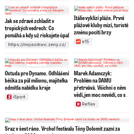
Itálie vyklízí pláže. První
Jak se zdravě zchladit v
plážové kluby mizí, turisté
tropických vedrech: Co
změnu pocítí brzy
pomáhá a kdy už riskujete úpal
e15
https://mojezdravi.zeny.cz/
Ostuda pro Dynamo. Odhlášení
Marek Adamczyk:
béčka za půl milionu, majitelka
Problém na DAMU
odmítla nabídku kraje
přetrvává. Všichni o něm
vědí, jen moc nevědí, co s
iSport
ním
Reflex
Sraz v šest ráno. Vrchol festivalu Tóny Dolomit zazní za