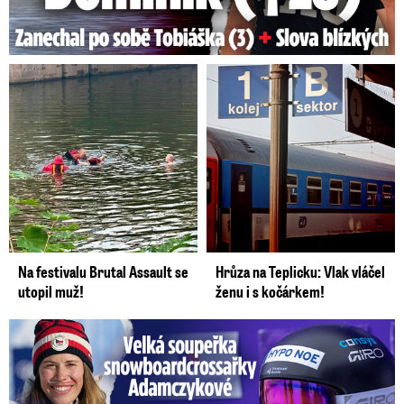
Na festivalu Brutal Assault se
Hrůza na Teplicku: Vlak vláčel
utopil muž!
ženu i s kočárkem!
Velká soupeřka Adamczykové: Šokující konec!