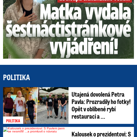
POLITIKA
Utajená dovolená Petra
Pavla: Prozradily ho fotky!
Opět v oblíbené rybí
restauraci a ...
POLITIKA
Kalousek o prezidentovi: S