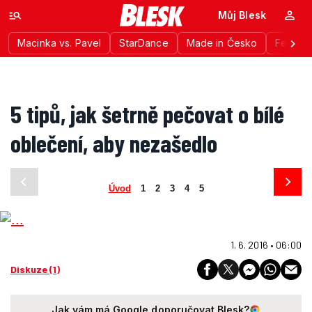
Můj Blesk
Macinka vs. Pavel
StarDance
Made in Česko
Festiva
5 tipů, jak šetrně pečovat o bílé
oblečení, aby nezašedlo
Úvod
1
2
3
4
5
1. 6. 2016 • 06:00
Diskuze (1)
Jak vám má Google doporučovat Blesk?