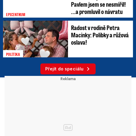
Pavlem jsem se nesmířil!
...a promluvil o návratu
EPICENTRUM
Radost v rodině Petra
Macinky: Polibky a růžová
oslava!
POLITIKA
Přejít do speciálu