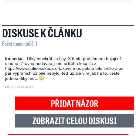
DISKUSE K ČLÁNKU
Počet komentářů: 1
koliaska:
Díky mockrát za tipy. S tímto problémem bojuji už
dlouho. Zrovna nedávno jsem si třeba koupila z
https://www.onlinesekac.cz/ takové moc pěkné bílé tričko a po
pár vypráních už bílé nebylo. teď už ale vím jak na to. Ještě
jednou díky moc.
(31. 07. 2018 21:57)
PŘIDAT NÁZOR
ZOBRAZIT CELOU DISKUSI