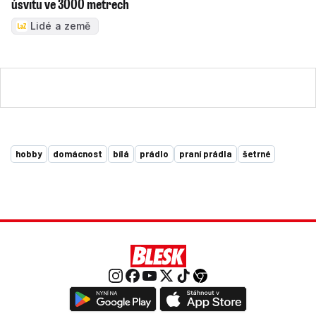
úsvitu ve 3000 metrech
Lidé a země
hobby
domácnost
bílá
prádlo
praní prádla
šetrné