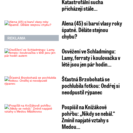
Katastrofální sucha
přicházejí stále…
Alena (45) si barví vlasy roky
špatně. Děláte stejnou
chybu?
REKLAMA
Osvěžení ve Schladmingu:
Lamy, ferraty i koulovačka v
létě jsou jen pár hodin…
Šťastná Brzobohatá se
pochlubila fotkou: Ondřej si
neodpustil rýpanec
Pospíšil na Knížákově
pohřbu: „Nikdy se nebál.“
Zmínil napjaté vztahy s
Medou…