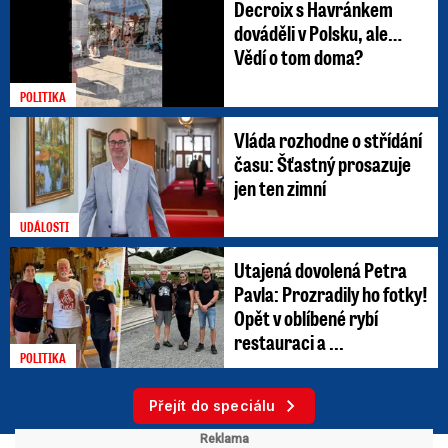
Decroix s Havránkem
dováděli v Polsku, ale…
Vědí o tom doma?
POLITIKA
Vláda rozhodne o střídání
času: Šťastný prosazuje
jen ten zimní
UDÁLOSTI
Utajená dovolená Petra
Pavla: Prozradily ho fotky!
Opět v oblíbené rybí
restauraci a ...
POLITIKA
Přejít do speciálu