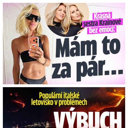
Krásná sestra Krainové bez emocí: Mám to za pár…
Erupce sicilské sopky Etny: Ruší desítky letů