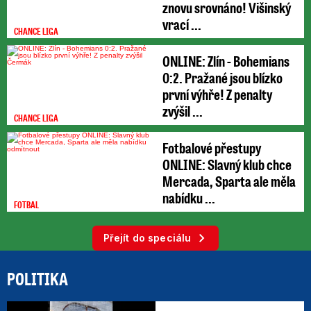
znovu srovnáno! Višinský
vrací ...
CHANCE LIGA
ONLINE: Zlín - Bohemians
0:2. Pražané jsou blízko
první výhře! Z penalty
zvýšil ...
CHANCE LIGA
Fotbalové přestupy
ONLINE: Slavný klub chce
Mercada, Sparta ale měla
nabídku ...
FOTBAL
Přejít do speciálu
POLITIKA