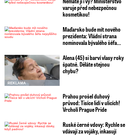
Nemáte ji i vy? Ministerstvo
varuje před nebezpečnou
kosmetikou!
Maďarsko bude mít nového
prezidenta: Vládní strana
nominovala bývalého šéfa…
Alena (45) si barví vlasy roky
špatně. Děláte stejnou
chybu?
REKLAMA
Prahou prošel duhový
průvod: Tisíce lidí v ulicích!
Vrcholí Prague Pride
Ruské černé vdovy: Rychle se
vdávají za vojáky, inkasují