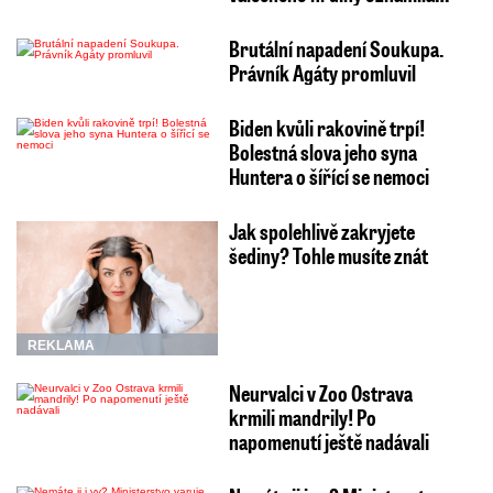
Brutální napadení Soukupa.
Právník Agáty promluvil
Biden kvůli rakovině trpí!
Bolestná slova jeho syna
Huntera o šířící se nemoci
Jak spolehlivě zakryjete
šediny? Tohle musíte znát
REKLAMA
Neurvalci v Zoo Ostrava
krmili mandrily! Po
napomenutí ještě nadávali