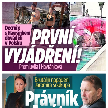
Exministryně s Havránkem dováděli v Polsku: První slova!
Brutální napadení Soukupa. Právník Agáty promluvil