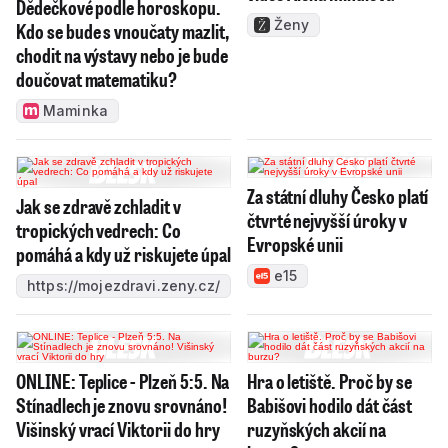
Dědečkové podle horoskopu.
Ženy
Kdo se bude s vnoučaty mazlit,
chodit na výstavy nebo je bude
doučovat matematiku?
Maminka
Za státní dluhy Česko platí
Jak se zdravě zchladit v
čtvrté nejvyšší úroky v
tropických vedrech: Co
Evropské unii
pomáhá a kdy už riskujete úpal
e15
https://mojezdravi.zeny.cz/
ONLINE: Teplice - Plzeň 5:5. Na
Hra o letiště. Proč by se
Stínadlech je znovu srovnáno!
Babišovi hodilo dát část
Višinský vrací Viktorii do hry
ruzyňských akcií na