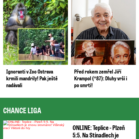
Ignoranti v Zoo Ostrava
Před rokem zemřel Jiří
krmili mandrily! Pak ještě
Krampol (†87): Dluhy vrší i
nadávali
po smrti!
CHANCE LIGA
ONLINE: Teplice - Plzeň
5:5. Na Stínadlech je