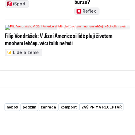
burzu?
iSport
Reflex
Filip Vondrášek: V Jižní Americe si lidé plují životem
mnohem lehčeji, věci tolik neřeší
Lidé a země
hobby
podzim
zahrada
kompost
VÁŠ PRIMA RECEPTÁŘ