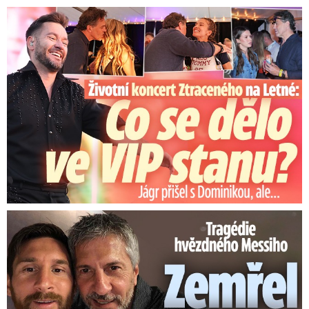
Koncert Ztraceného na Letné: Jágr přišel s Dominikou, ale...
Tragédie hvězdného Messiho: Zemřel mu táta (†68)!