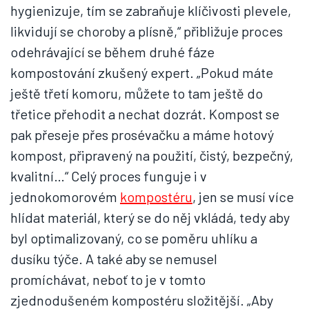
hygienizuje, tím se zabraňuje klíčivosti plevele,
likvidují se choroby a plísně,“ přibližuje proces
odehrávající se během druhé fáze
kompostování zkušený expert. „Pokud máte
ještě třetí komoru, můžete to tam ještě do
třetice přehodit a nechat dozrát. Kompost se
pak přeseje přes prosévačku a máme hotový
kompost, připravený na použití, čistý, bezpečný,
kvalitní…“ Celý proces funguje i v
jednokomorovém
kompostéru
, jen se musí více
hlídat materiál, který se do něj vkládá, tedy aby
byl optimalizovaný, co se poměru uhlíku a
dusíku týče. A také aby se nemusel
promíchávat, neboť to je v tomto
zjednodušeném kompostéru složitější. „Aby