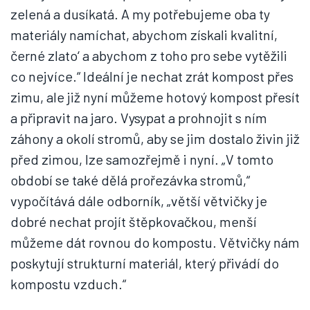
zelená a dusíkatá. A my potřebujeme oba ty
materiály namíchat, abychom získali kvalitní,
černé zlato‘ a abychom z toho pro sebe vytěžili
co nejvíce.“ Ideální je nechat zrát kompost přes
zimu, ale již nyní můžeme hotový kompost přesít
a připravit na jaro. Vysypat a prohnojit s ním
záhony a okolí stromů, aby se jim dostalo živin již
před zimou, lze samozřejmě i nyní. „V tomto
období se také dělá prořezávka stromů,“
vypočítává dále odborník, „větší větvičky je
dobré nechat projít štěpkovačkou, menší
můžeme dát rovnou do kompostu. Větvičky nám
poskytují strukturní materiál, který přivádí do
kompostu vzduch.“