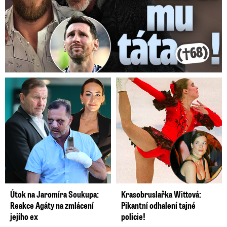
Útok na Jaromíra Soukupa:
Krasobruslařka Wittová:
Reakce Agáty na zmlácení
Pikantní odhalení tajné
jejího ex
policie!