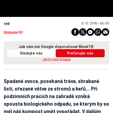
red
9. 10. 2016 • 06:00
Diskuze (0)
Jak vám má Google doporučovat Blesk?
Sledujte nás
Preferujte nás
Jak to celé funguje
Spadané ovoce, posekaná tráva, shrabané
listí, ořezané větve ze stromů a keřů… Při
podzimních pracích na zahradě vzniká
spousta biologického odpadu, se kterým by se
měl náš kompost umět vypořádat. V dalším