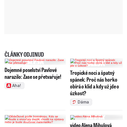
ČLÁNKY ODJINUD
Dojemné poselství Pavlové
Tropické noci a špatný
narazilo: Zase se přetvařuje!
spánek: Proč nás horko
obírá o klid a kdy už jde o
Aha!
úzkost?
Dáma
video Alena Mihulová