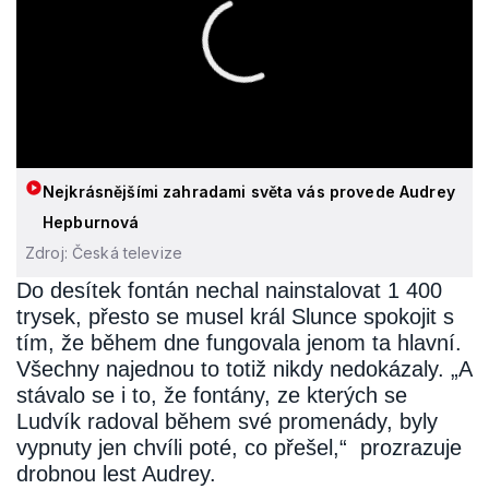
Nejkrásnějšími zahradami světa vás provede Audrey
Hepburnová
Zdroj: Česká televize
Do desítek fontán nechal nainstalovat 1 400
trysek, přesto se musel král Slunce spokojit s
tím, že během dne fungovala jenom ta hlavní.
Všechny najednou to totiž nikdy nedokázaly. „A
stávalo se i to, že fontány, ze kterých se
Ludvík radoval během své promenády, byly
vypnuty jen chvíli poté, co přešel,“ prozrazuje
drobnou lest Audrey.