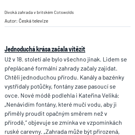
Divoká zahrada v britském Cotswolds
Autor: Česká televize
Jednoduchá krása začala vítězit
Už v 18. století ale bylo všechno jinak. Lidem se
přeplácané formální zahrady začaly zajídat.
Chtěli jednoduchou přírodu. Kanály a bazénky
vystřídaly potůčky, fontány zase pasoucí se
ovce. Nové módě podlehla i Kateřina Veliká:
„Nenávidím fontány, které mučí vodu, aby ji
přiměly proudit opačným směrem než v
přírodě,“ objevuje se zmínka ve vzpomínkách
ruské carevny. „Zahrada může být přirozená,