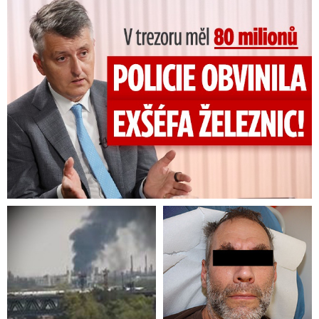
V trezoru měl 80 milionů: Policie obvinila exšéfa železnic!