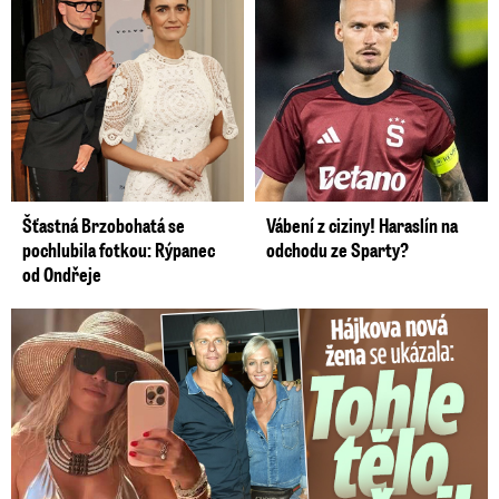
Šťastná Brzobohatá se
Vábení z ciziny! Haraslín na
pochlubila fotkou: Rýpanec
odchodu ze Sparty?
od Ondřeje
Tohle tělo nahradilo Belo: Nová partnerka se ukázala...