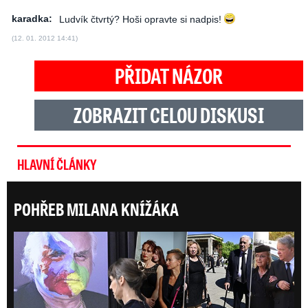
karadka:
Ludvík čtvrtý? Hoši opravte si nadpis!
(12. 01. 2012 14:41)
PŘIDAT NÁZOR
ZOBRAZIT CELOU DISKUSI
HLAVNÍ ČLÁNKY
POHŘEB MILANA KNÍŽÁKA
ONLI