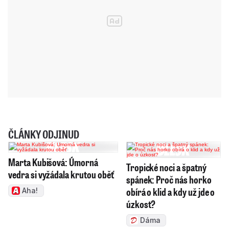
ČLÁNKY ODJINUD
Marta Kubišová: Úmorná
Tropické noci a špatný
vedra si vyžádala krutou oběť
spánek: Proč nás horko
obírá o klid a kdy už jde o
Aha!
úzkost?
Dáma