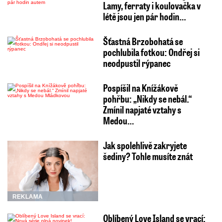
Lamy, ferraty i koulovačka v
létě jsou jen pár hodin…
Šťastná Brzobohatá se
pochlubila fotkou: Ondřej si
neodpustil rýpanec
Pospíšil na Knížákově
pohřbu: „Nikdy se nebál.“
Zmínil napjaté vztahy s
Medou…
Jak spolehlivě zakryjete
šediny? Tohle musíte znát
REKLAMA
Oblíbený Love Island se vrací: