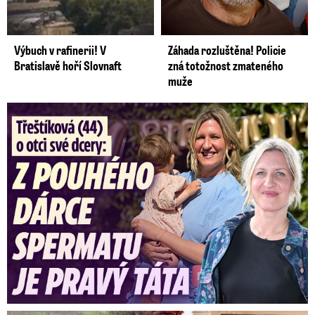
Výbuch v rafinerii! V
Záhada rozluštěna! Policie
Bratislavě hoří Slovnaft
zná totožnost zmateného
muže
Třeštíková (44) o otci dcery: Z dárce spermatu pravý táta