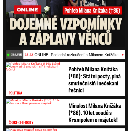
ONLINE: Poslední rozloučení s Milanem Knížákem (†86)
15:22
ONLINE
Pohřeb Milana Knížáka
(†86): Státní pocty, plná
smuteční síň i nečekaní
řečníci
POLITIKA
Minulost Milana Knížáka
(†86): 10 let soudů s
Krampolem o majetek!
ČESKÉ CELEBRITY