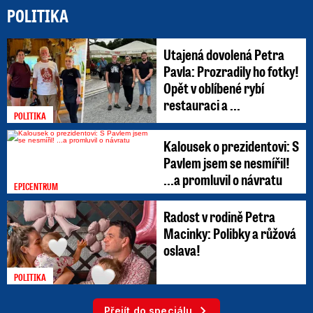
POLITIKA
Utajená dovolená Petra
Pavla: Prozradily ho fotky!
Opět v oblíbené rybí
restauraci a ...
POLITIKA
Kalousek o prezidentovi: S
Pavlem jsem se nesmířil!
...a promluvil o návratu
EPICENTRUM
Radost v rodině Petra
Macinky: Polibky a růžová
oslava!
POLITIKA
Přejít do speciálu