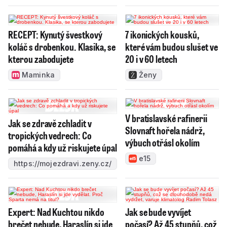
RECEPT: Kynutý švestkový
7 ikonických kousků,
koláč s drobenkou. Klasika, se
které vám budou slušet ve
kterou zabodujete
20 i v 60 letech
Maminka
Ženy
V bratislavské rafinerii
Jak se zdravě zchladit v
Slovnaft hořela nádrž,
tropických vedrech: Co
výbuch otřásl okolím
pomáhá a kdy už riskujete úpal
e15
https://mojezdravi.zeny.cz/
Expert: Nad Kuchtou nikdo
Jak se bude vyvíjet
brečet nebude, Haraslín si jde
počasí? Až 45 stupňů, což