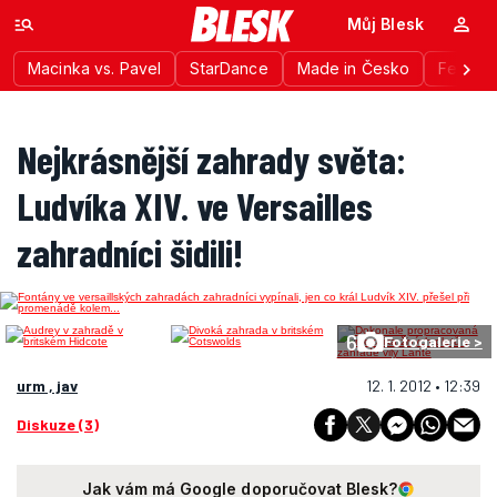
Můj Blesk
Macinka vs. Pavel
StarDance
Made in Česko
Festiva
Nejkrásnější zahrady světa:
Ludvíka XIV. ve Versailles
zahradníci šidili!
6
Fotogalerie >
urm , jav
12. 1. 2012 • 12:39
Diskuze (3)
Jak vám má Google doporučovat Blesk?