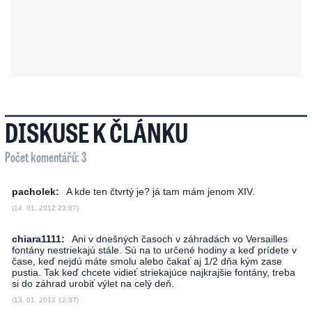
DISKUSE K ČLÁNKU
Počet komentářů: 3
pacholek:
A kde ten čtvrtý je? já tam mám jenom XIV.
(14. 01. 2012 23:07)
chiara1111:
Ani v dnešných časoch v záhradách vo Versailles
fontány nestriekajú stále. Sú na to určené hodiny a keď prídete v
čase, keď nejdú máte smolu alebo čakať aj 1/2 dňa kým zase
pustia. Tak keď chcete vidieť striekajúce najkrajšie fontány, treba
si do záhrad urobiť výlet na celý deň.
(13. 01. 2012 12:37)