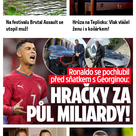
Na festivalu Brutal Assault se
Hrůza na Teplicku: Vlak vláčel
utopil muž!
ženu i s kočárkem!
Ronaldo se pochlubil před sňatkem: Hračky za půl miliardy!