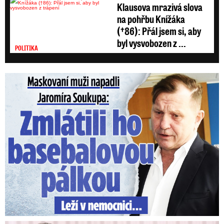
Klausova mrazivá slova
na pohřbu Knížáka
(†86): Přál jsem si, aby
byl vysvobozen z ...
POLITIKA
Maskovaní muži napadli Jaromíra Soukupa: Krvavá nakládačka