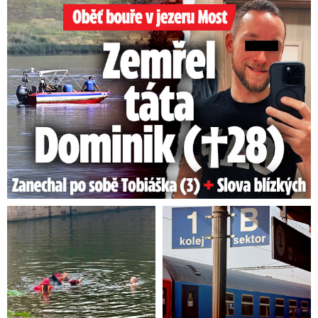
Oběť bouře v jezeru Most: Zemřel táta Dominik (†28)