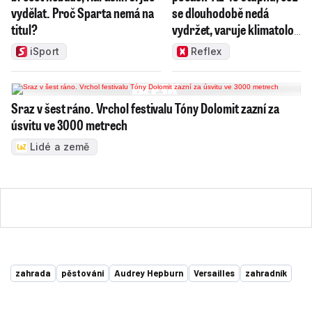
vydělat. Proč Sparta nemá na
se dlouhodobě nedá
titul?
vydržet, varuje klimatolog
Radim Tolasz
iSport
Reflex
Sraz v šest ráno. Vrchol festivalu Tóny Dolomit zazní za
úsvitu ve 3000 metrech
Lidé a země
zahrada
pěstování
Audrey Hepburn
Versailles
zahradník