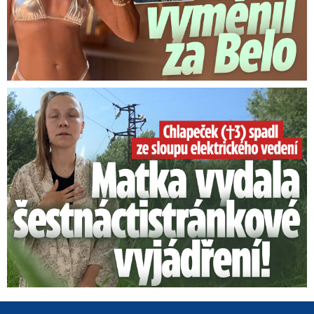
Smrtelný pád chlapce: Matka vydala vyjádření na 16 stran