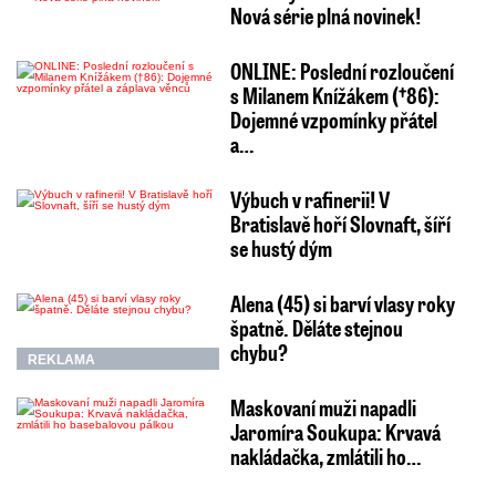
Nová série plná novinek!
ONLINE: Poslední rozloučení
s Milanem Knížákem (†86):
Dojemné vzpomínky přátel
a…
Výbuch v rafinerii! V
Bratislavě hoří Slovnaft, šíří
se hustý dým
Alena (45) si barví vlasy roky
špatně. Děláte stejnou
chybu?
REKLAMA
Maskovaní muži napadli
Jaromíra Soukupa: Krvavá
nakládačka, zmlátili ho…