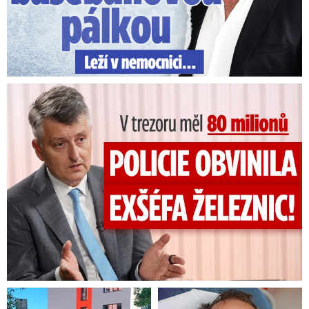
V trezoru měl 80 milionů: Policie obvinila exšéfa železnic!