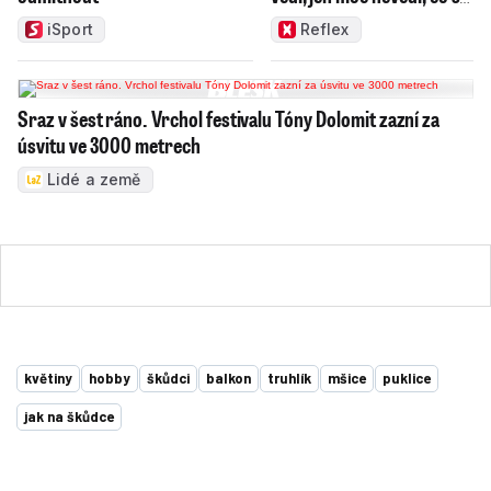
ním
iSport
Reflex
Sraz v šest ráno. Vrchol festivalu Tóny Dolomit zazní za
úsvitu ve 3000 metrech
Lidé a země
květiny
hobby
škůdci
balkon
truhlík
mšice
puklice
jak na škůdce