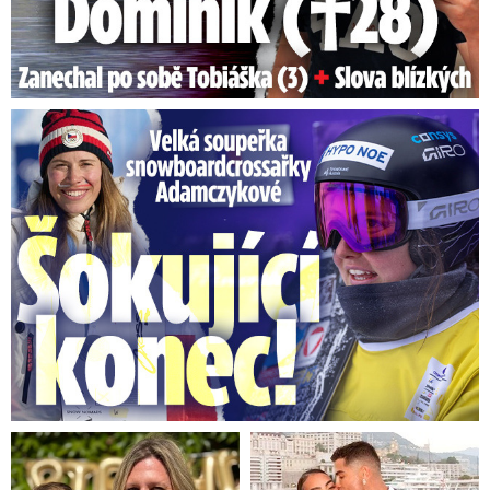
Velká soupeřka Adamczykové: Šokující konec!