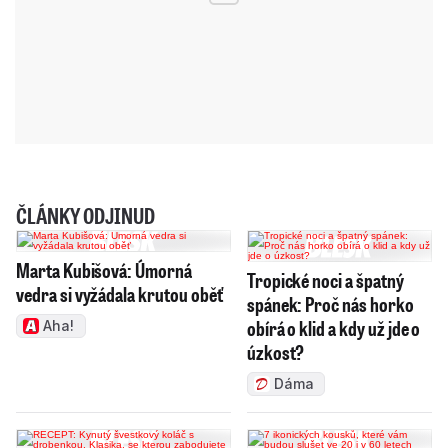
ČLÁNKY ODJINUD
Marta Kubišová: Úmorná
Tropické noci a špatný
vedra si vyžádala krutou oběť
spánek: Proč nás horko
obírá o klid a kdy už jde o
Aha!
úzkost?
Dáma