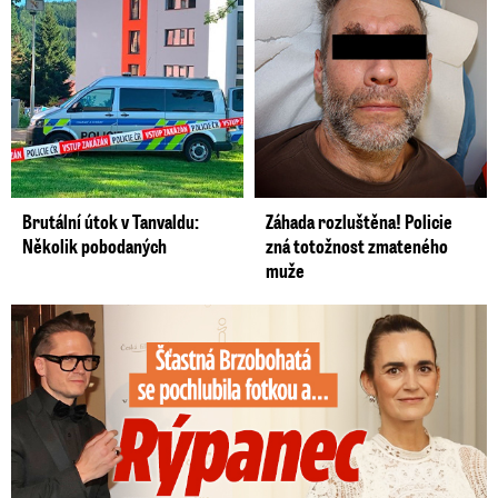
Brutální útok v Tanvaldu:
Záhada rozluštěna! Policie
Několik pobodaných
zná totožnost zmateného
muže
Šťastná Brzobohatá se pochlubila fotkou: Rýpanec od Ondřeje