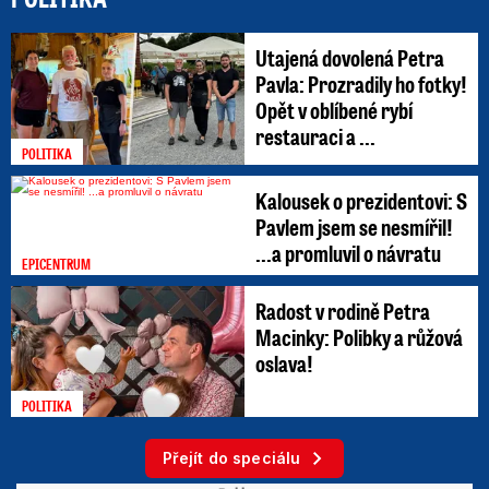
Utajená dovolená Petra
Pavla: Prozradily ho fotky!
Opět v oblíbené rybí
restauraci a ...
POLITIKA
Kalousek o prezidentovi: S
Pavlem jsem se nesmířil!
...a promluvil o návratu
EPICENTRUM
Radost v rodině Petra
Macinky: Polibky a růžová
oslava!
POLITIKA
Přejít do speciálu