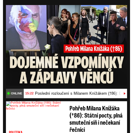
Posl
Poslední rozloučení s Milanem Knížákem (†86): Dojemn
15:22
ONLINE
Pohřeb Milana Knížáka
(†86): Státní pocty, plná
smuteční síň i nečekaní
řečníci
POLITIKA