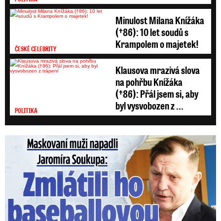
Minulost Milana Knížáka
(†86): 10 let soudů s
Krampolem o majetek!
ČESKÉ CELEBRITY
Klausova mrazivá slova
na pohřbu Knížáka
(†86): Přál jsem si, aby
byl vysvobozen z ...
POLITIKA
Maskovaní muži napadli Jaromíra Soukupa: Krvavá nakládačka