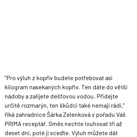
"Pro výluh z kopřiv budete potřebovat asi
kilogram nasekaných kopřiv. Ten dáte do větší
nádoby a zalijete dešťovou vodou. Přidejte
určitě rozmarýn, ten škůdci také nemají rádi,“
říká zahradnice Šárka Zelenková v pořadu Váš
PRIMA receptář. Směs nechte louhovat tři až
deset dní, poté ji sceďte. Výluh můžete dát