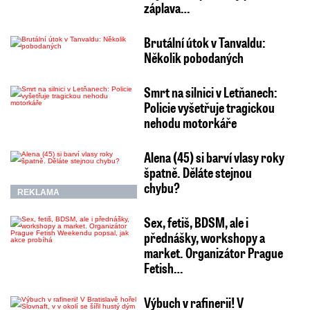
záplava…
Brutální útok v Tanvaldu:
Několik pobodaných
Smrt na silnici v Letňanech:
Policie vyšetřuje tragickou
nehodu motorkáře
Alena (45) si barví vlasy roky
špatně. Děláte stejnou
chybu?
REKLAMA
Sex, fetiš, BDSM, ale i
přednášky, workshopy a
market. Organizátor Prague
Fetish…
Výbuch v rafinerii! V