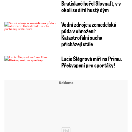
Bratislavě hořel Slovnaft, v v
okolí se šířil hustý dým
Vodní zdroje a zemědělská
půda v ohrožení:
Katastrofální sucha
přicházejí stále…
Lucie Šlégrová míří na Primu.
Překvapení pro sporťáky!