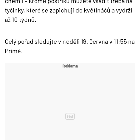
chemii – kromě postřiků můžete vsadit třeba na
tyčinky, které se zapichují do květináčů a vydrží
až 10 týdnů.
Celý pořad sledujte v neděli 19. června v 11:55 na
Primě.