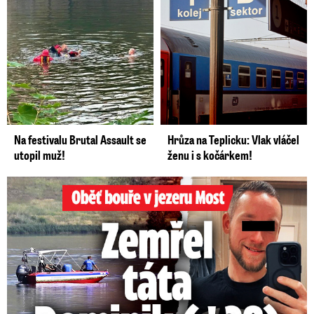
Na festivalu Brutal Assault se
Hrůza na Teplicku: Vlak vláčel
utopil muž!
ženu i s kočárkem!
Oběť bouře v jezeru Most: Zemřel táta Dominik (†28)