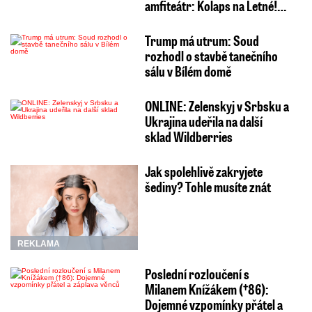
amfiteátr: Kolaps na Letné!…
Trump má utrum: Soud
rozhodl o stavbě tanečního
sálu v Bílém domě
ONLINE: Zelenskyj v Srbsku a
Ukrajina udeřila na další
sklad Wildberries
Jak spolehlivě zakryjete
šediny? Tohle musíte znát
REKLAMA
Poslední rozloučení s
Milanem Knížákem (†86):
Dojemné vzpomínky přátel a