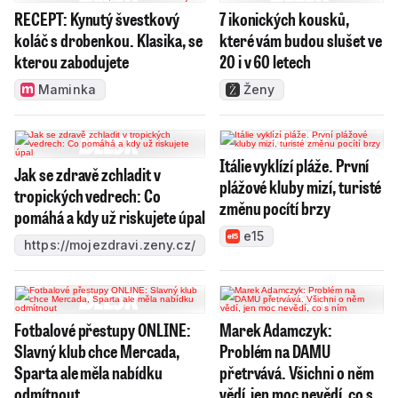
RECEPT: Kynutý švestkový
7 ikonických kousků,
koláč s drobenkou. Klasika, se
které vám budou slušet ve
kterou zabodujete
20 i v 60 letech
Maminka
Ženy
Itálie vyklízí pláže. První
Jak se zdravě zchladit v
plážové kluby mizí, turisté
tropických vedrech: Co
změnu pocítí brzy
pomáhá a kdy už riskujete úpal
e15
https://mojezdravi.zeny.cz/
Fotbalové přestupy ONLINE:
Marek Adamczyk:
Slavný klub chce Mercada,
Problém na DAMU
Sparta ale měla nabídku
přetrvává. Všichni o něm
odmítnout
vědí, jen moc nevědí, co s