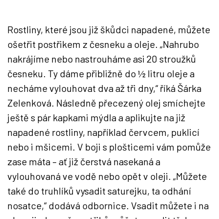
Rostliny, které jsou již škůdci napadené, můžete
ošetřit postřikem z česneku a oleje. „Nahrubo
nakrájíme nebo nastrouháme asi 20 stroužků
česneku. Ty dáme přibližně do ½ litru oleje a
necháme vylouhovat dva až tři dny,“ říká Šárka
Zelenková. Následně přecezený olej smíchejte
ještě s pár kapkami mýdla a aplikujte na již
napadené rostliny, například červcem, puklicí
nebo i mšicemi. V boji s plošticemi vám pomůže
zase máta – ať již čerstvá nasekaná a
vylouhovaná ve vodě nebo opět v oleji. „Můžete
také do truhlíků vysadit saturejku, ta odhání
nosatce,“ dodává odbornice. Vsadit můžete i na