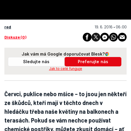
red
19. 6. 2016 • 06:00
Diskuze (0)
Jak vám má Google doporučovat Blesk?
Sledujte nás
Preferujte nás
Jak to celé funguje
Červci, puklice nebo mšice – to jsou jen někteří
ze škůdců, kteří mají v těchto dnech v
hledáčku třeba naše květiny na balkonech a
terasách. Pokud se vám nechce používat
chemické postřiky, můžete zkusit domácí – ať