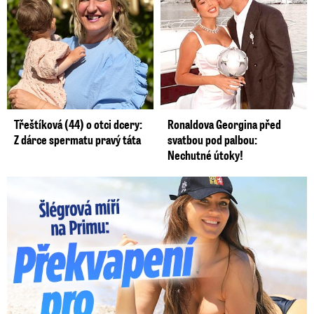
Třeštíková (44) o otci dcery:
Ronaldova Georgina před
Z dárce spermatu pravý táta
svatbou pod palbou:
Nechutné útoky!
Lucie Šlégrová míří na Primu. Překvapení pro sporťáky!