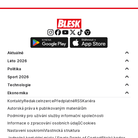
Aktuálně
Léto 2026
Politika
Sport 2026
Technologie
Ekonomika
Kontakty
Redakce
Inzerce
Předplatné
RSS
Kariéra
Autorská práva k publikovaným materiálům
Podmínky pro užívání služby informační společnosti
Informace o zpracování osobních údajů
Cookies
Nastavení soukromí
Vlastnická struktura
Jednotná kontaktní místa / Single Points of Contact
Etický kodex