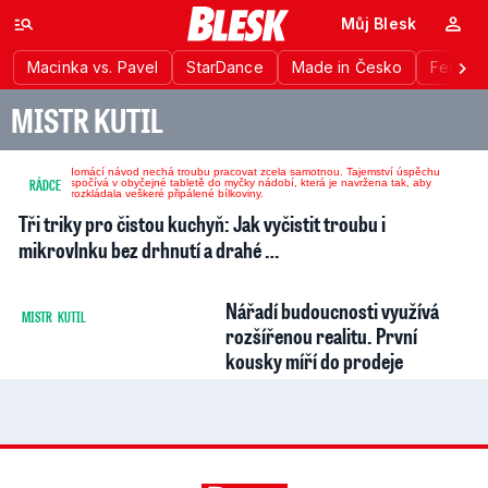
Můj Blesk
Macinka vs. Pavel
StarDance
Made in Česko
Festiva
MISTR KUTIL
10
RÁDCE
Tři triky pro čistou kuchyň: Jak vyčistit troubu i
mikrovlnku bez drhnutí a drahé …
Nářadí budoucnosti využívá
MISTR KUTIL
rozšířenou realitu. První
kousky míří do prodeje