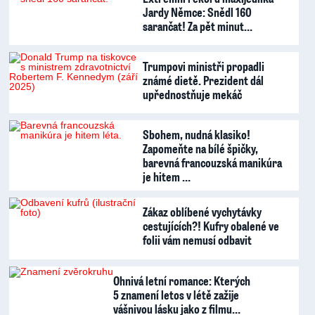
Jardy Němce: Snědl 160
sarančat! Za pět minut…
Trumpovi ministři propadli
známé dietě. Prezident dál
upřednostňuje mekáč
Sbohem, nudná klasiko!
Zapomeňte na bílé špičky,
barevná francouzská manikúra
je hitem …
Zákaz oblíbené vychytávky
cestujících?! Kufry obalené ve
folii vám nemusí odbavit
Ohnivá letní romance: Kterých
5 znamení letos v létě zažije
vášnivou lásku jako z filmu…