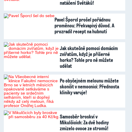
natáčení Světáků!
Pavel Šporcl prošel pořádnou
proměnou: Překvapivý důvod. A
prozradil recept na hubnutí
Jak skutečně pomoci domácím
zvířatům, když je příšerné
horko? Tohle pro ně můžete
udělat
Po obyčejném melounu můžete
skončit v nemocnici: Přednosta
kliniky varuje!
Samosběr broskví v
Mikulčicích: Za dvě hodiny
zmizelo ovoce ze stromů!