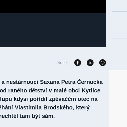
Sdílej:
a nestárnoucí Saxana Petra Černocká
 od raného dětství v malé obci Kytlice
lupu kdysi pořídil zpěvaččin otec na
éhání Vlastimila Brodského, který
 nechtěl tam být sám.