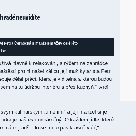
ahradě neuvidíte
ráví Petra Černocká s manželem vždy celé léto
ndov
ívá hlavně k relaxování, s rýčem na zahrádce ji
aštěstí pro ni našel zálibu její muž kytarista Petr
buje dělat práci, která je viditelná a kterou budou
jsem na tu údržbu interiéru a přes kuchyň,“ tvrdí
svým kulinářským „uměním“ a její manžel si je
Jirka je naštěstí nenáročný. O každém jídle, které
o má nejradši. To se mi to pak krásně vaří,“