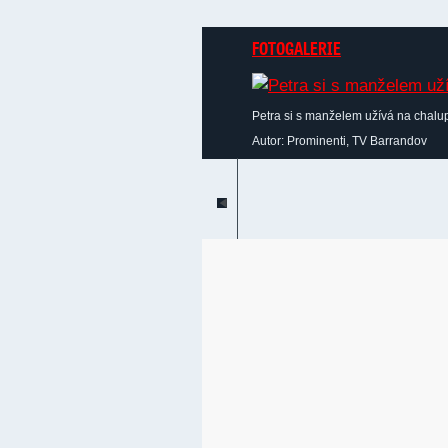
FOTOGALERIE
Petra si s manželem užívá na chalup
Autor: Prominenti, TV Barrandov