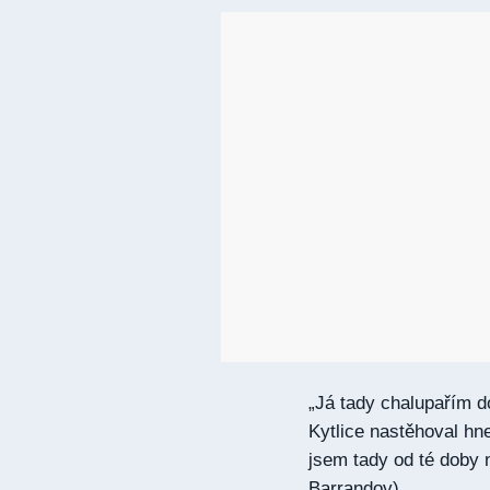
„Já tady chalupařím d
Kytlice nastěhoval hn
jsem tady od té doby 
Barrandov).