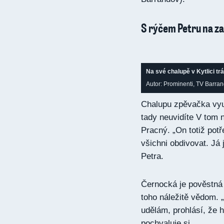
S rýčem Petru na z
Na své chalupě v Kytlici t
Autor: Prominenti, TV Barra
Chalupu zpěvačka využ
tady neuvidíte V tom n
Pracný. „On totiž potře
všichni obdivovat. Já 
Petra.
Černocká je pověstná 
toho náležitě vědom. „
udělám, prohlásí, že h
pochvaluje si.