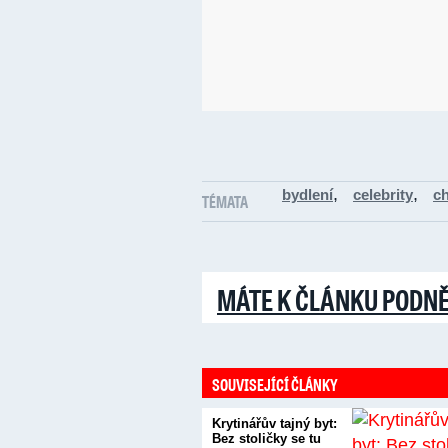
,
,
bydlení
celebrity
c
TÉMATA
MÁTE K ČLÁNKU PODN
SOUVISEJÍCÍ ČLÁNKY
Krytinářův tajný byt:
Bez stoličky se tu