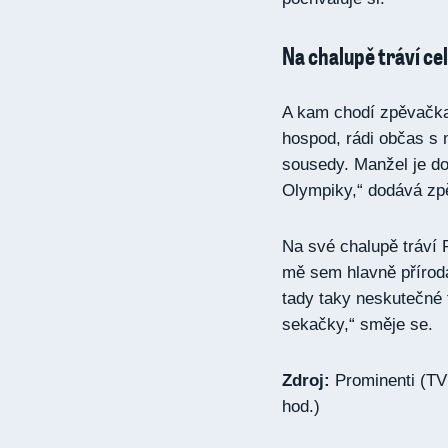
Na chalupě tráví cel
A kam chodí zpěvačka 
hospod, rádi občas s
sousedy. Manžel je do
Olympiky,“ dodává zp
Na své chalupě tráví 
mě sem hlavně přírod
tady taky neskutečné 
sekačky,“ směje se.
Zdroj:
Prominenti (TV 
hod.)