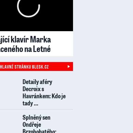
jící klavír Marka
aceného na Letné
 HLAVNÍ STRÁNKU BLESK.CZ
Detaily aféry
Decroix s
Havránkem: Kdo je
tady ...
Splněný sen
Ondřeje
Brzobohatého: