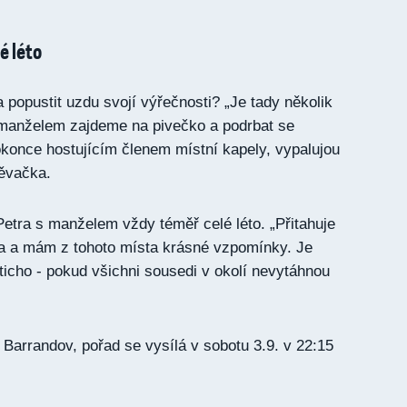
é léto
popustit uzdu svojí výřečnosti? „Je tady několik
 manželem zajdeme na pivečko a podrbat se
konce hostujícím členem místní kapely, vypalujou
ěvačka.
Petra s manželem vždy téměř celé léto. „Přitahuje
a a mám z tohoto místa krásné vzpomínky. Je
ticho - pokud všichni sousedi v okolí nevytáhnou
Barrandov, pořad se vysílá v sobotu 3.9. v 22:15