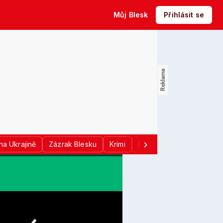
Můj Blesk
Přihlásit se
na Ukrajině
Zázrak Blesku
Krimi
Donald Trump
Sport