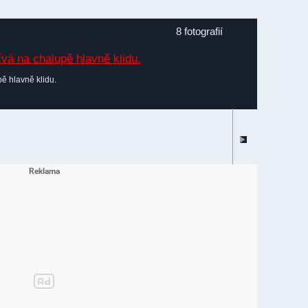
8 fotografií
ě hlavně klidu.