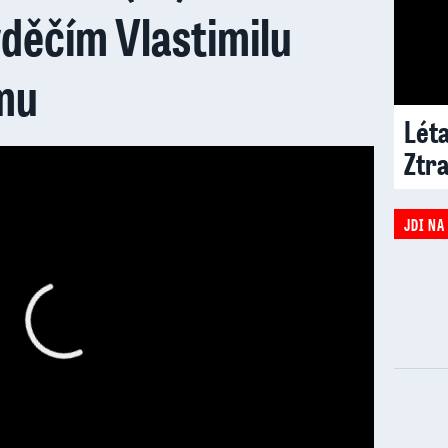
děčím Vlastimilu
mu
Léta
Ztr
JDI NA