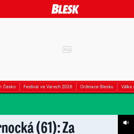
n Česko
Festival ve Varech 2026
Ordinace Blesku
Válka 
nocká (61): Za