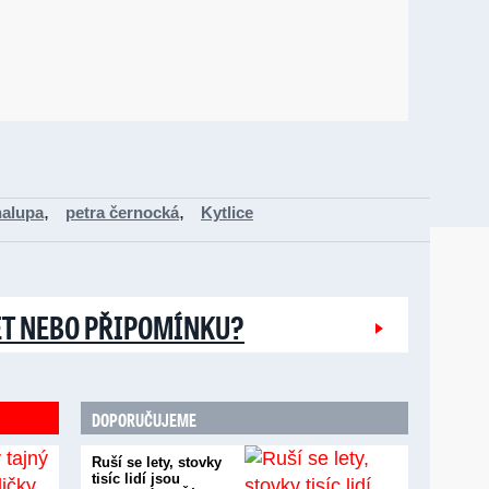
,
,
halupa
petra černocká
Kytlice
ĚT NEBO PŘIPOMÍNKU?
DOPORUČUJEME
Ruší se lety, stovky
tisíc lidí jsou