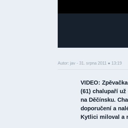
Autor: jav -
31. srpna 2011 ● 13:19
VIDEO: Zpěvačka 
(61) chalupaří už
na Děčínsku. Cha
doporučení a nal
Kytlici miloval a