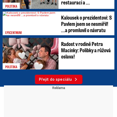
restauraci a ...
POLITIKA
Kalousek o prezidentovi: S
Pavlem jsem se nesmířil!
...a promluvil o návratu
EPICENTRUM
Radost v rodině Petra
Macinky: Polibky a růžová
oslava!
POLITIKA
Přejít do speciálu