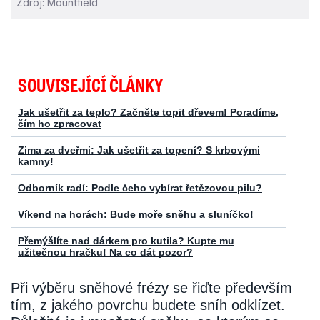
Zdroj: Mountfield
Podle čeho zvolit správný typ sněhové frézy
SOUVISEJÍCÍ ČLÁNKY
Jak ušetřit za teplo? Začněte topit dřevem! Poradíme,
čím ho zpracovat
Zima za dveřmi: Jak ušetřit za topení? S krbovými
kamny!
Odborník radí: Podle čeho vybírat řetězovou pilu?
Víkend na horách: Bude moře sněhu a sluníčko!
Přemýšlíte nad dárkem pro kutila? Kupte mu
užitečnou hračku! Na co dát pozor?
Při výběru sněhové frézy se řiďte především
tím, z jakého povrchu budete sníh odklízet.