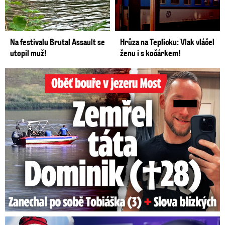
Na festivalu Brutal Assault se
Hrůza na Teplicku: Vlak vláčel
utopil muž!
ženu i s kočárkem!
Oběť bouře v jezeru Most: Zemřel táta Dominik (†28)