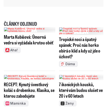
ČLÁNKY ODJINUD
Marta Kubišová: Úmorná
Tropické noci a špatný
vedra si vyžádala krutou oběť
spánek: Proč nás horko
obírá o klid a kdy už jde o
Aha!
úzkost?
Dáma
RECEPT: Kynutý švestkový
7 ikonických kousků,
koláč s drobenkou. Klasika, se
které vám budou slušet ve
kterou zabodujete
20 i v 60 letech
Maminka
Ženy