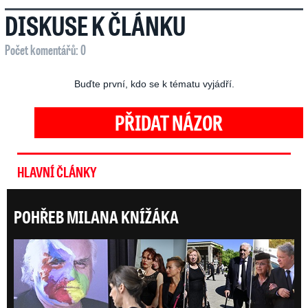
DISKUSE K ČLÁNKU
Počet komentářů: 0
Buďte první, kdo se k tématu vyjádří.
PŘIDAT NÁZOR
HLAVNÍ ČLÁNKY
POHŘEB MILANA KNÍŽÁKA
Posl