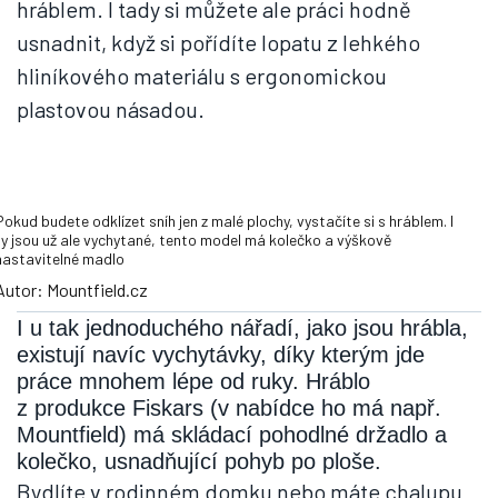
hráblem. I tady si můžete ale práci hodně
usnadnit, když si pořídíte lopatu z lehkého
hliníkového materiálu s ergonomickou
plastovou násadou.
Pokud budete odklízet sníh jen z malé plochy, vystačíte si s hráblem. I
ty jsou už ale vychytané, tento model má kolečko a výškově
nastavitelné madlo
Autor: Mountfield.cz
I u tak jednoduchého nářadí, jako jsou hrábla,
existují navíc vychytávky, díky kterým jde
práce mnohem lépe od ruky. Hráblo
z produkce Fiskars (v nabídce ho má např.
Mountfield) má skládací pohodlné držadlo a
kolečko, usnadňující pohyb po ploše.
Bydlíte v rodinném domku nebo máte chalupu