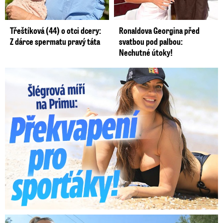
Třeštíková (44) o otci dcery:
Ronaldova Georgina před
Z dárce spermatu pravý táta
svatbou pod palbou:
Nechutné útoky!
Lucie Šlégrová míří na Primu. Překvapení pro sporťáky!