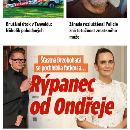
Brutální útok v Tanvaldu:
Záhada rozluštěna! Policie
Několik pobodaných
zná totožnost zmateného
muže
Šťastná Brzobohatá se pochlubila fotkou: Rýpanec od Ondřeje