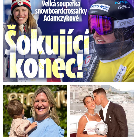
Velká soupeřka Adamczykové: Šokující konec!