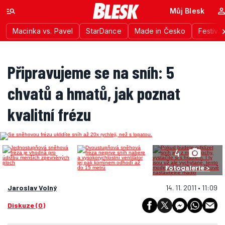
Můj Blesk
Macinka vs. Pavel
StarDance
Made in Česko
Festiva
Připravujeme se na sníh: 5
chvatů a hmatů, jak poznat
kvalitní frézu
4
Fotogalerie >
Jaroslav Volný
14. 11. 2011 • 11:09
Diskuze (0)