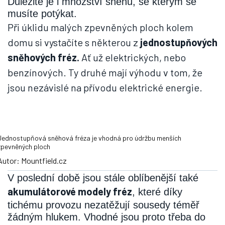
Důležité je i množství sněhu, se kterým se
musíte potýkat.
Při úklidu malých zpevněných ploch kolem
domu si vystačíte s některou z
jednostupňových
sněhových fréz.
Ať už elektrických, nebo
benzínových. Ty druhé mají výhodu v tom, že
jsou nezávislé na přívodu elektrické energie.
Jednostupňová sněhová fréza je vhodná pro údržbu menších
zpevněných ploch
Autor: Mountfield.cz
V poslední době jsou stále oblíbenější také
akumulátorové modely fréz
, které díky
tichému provozu nezatěžují sousedy téměř
žádným hlukem. Vhodné jsou proto třeba do