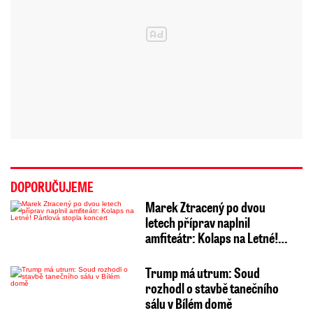
DOPORUČUJEME
Marek Ztracený po dvou
letech příprav naplnil
amfiteátr: Kolaps na Letné!…
Trump má utrum: Soud
rozhodl o stavbě tanečního
sálu v Bílém domě