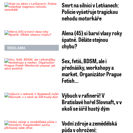
Smrt na silnici v Letňanech:
Policie vyšetřuje tragickou
nehodu motorkáře
Alena (45) si barví vlasy roky
špatně. Děláte stejnou
chybu?
REKLAMA
Sex, fetiš, BDSM, ale i
přednášky, workshopy a
market. Organizátor Prague
Fetish…
Výbuch v rafinerii! V
Bratislavě hořel Slovnaft, v v
okolí se šířil hustý dým
Vodní zdroje a zemědělská
půda v ohrožení: