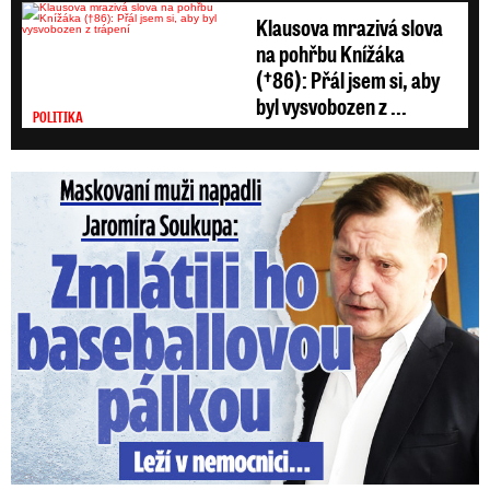
Klausova mrazivá slova
na pohřbu Knížáka
(†86): Přál jsem si, aby
byl vysvobozen z ...
POLITIKA
Maskovaní muži napadli Jaromíra Soukupa: Krvavá nakládačka