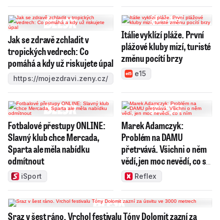
Itálie vyklízí pláže. První
Jak se zdravě zchladit v
plážové kluby mizí, turisté
tropických vedrech: Co
změnu pocítí brzy
pomáhá a kdy už riskujete úpal
e15
https://mojezdravi.zeny.cz/
Fotbalové přestupy ONLINE:
Marek Adamczyk:
Slavný klub chce Mercada,
Problém na DAMU
Sparta ale měla nabídku
přetrvává. Všichni o něm
odmítnout
vědí, jen moc nevědí, co s
ním
iSport
Reflex
Sraz v šest ráno. Vrchol festivalu Tóny Dolomit zazní za