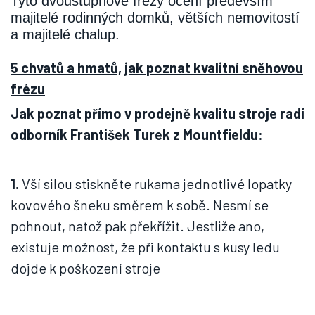
Tyto dvoustupňové frézy ocení především
majitelé rodinných domků, větších nemovitostí
a majitelé chalup.
5 chvatů a hmatů, jak poznat kvalitní sněhovou
frézu
Jak poznat přímo v prodejně kvalitu stroje radí
odborník František Turek z Mountfieldu:
1.
Vší silou stiskněte rukama jednotlivé lopatky
kovového šneku směrem k sobě. Nesmí se
pohnout, natož pak překřížit. Jestliže ano,
existuje možnost, že při kontaktu s kusy ledu
dojde k poškození stroje