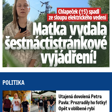
Smrtelný pád chlapce: Matka vydala vyjádření na 16 stran
POLITIKA
Utajená dovolená Petra
Pavla: Prozradily ho fotky!
Opět v oblíbené rybí