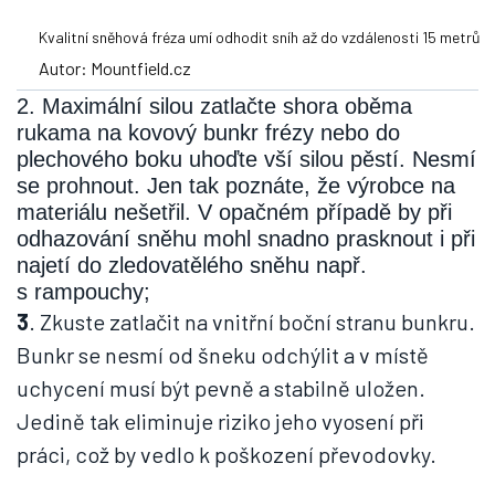
Kvalitní sněhová fréza umí odhodit sníh až do vzdálenosti 15 metrů
Autor: Mountfield.cz
2. Maximální silou zatlačte shora oběma
rukama na kovový bunkr frézy nebo do
plechového boku uhoďte vší silou pěstí. Nesmí
se prohnout. Jen tak poznáte, že výrobce na
materiálu nešetřil. V opačném případě by při
odhazování sněhu mohl snadno prasknout i při
najetí do zledovatělého sněhu např.
s rampouchy;
3
. Zkuste zatlačit na vnitřní boční stranu bunkru.
Bunkr se nesmí od šneku odchýlit a v místě
uchycení musí být pevně a stabilně uložen.
Jedině tak eliminuje riziko jeho vyosení při
práci, což by vedlo k poškození převodovky.