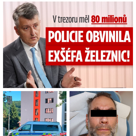
V trezoru měl 80 milionů: Policie obvinila exšéfa železnic!