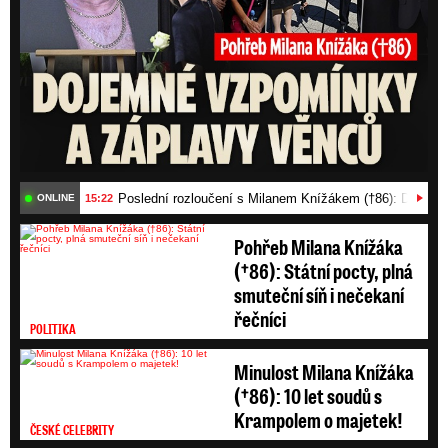
Poslední rozloučení s Milanem Knížákem (†86): Dojemn
15:22
ONLINE
Pohřeb Milana Knížáka
(†86): Státní pocty, plná
smuteční síň i nečekaní
řečníci
POLITIKA
Minulost Milana Knížáka
(†86): 10 let soudů s
Krampolem o majetek!
ČESKÉ CELEBRITY