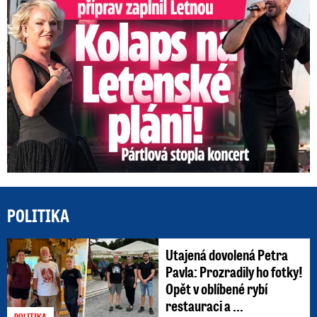
POLITIKA
Utajená dovolená Petra
Pavla: Prozradily ho fotky!
Opět v oblíbené rybí
restauraci a ...
POLITIKA