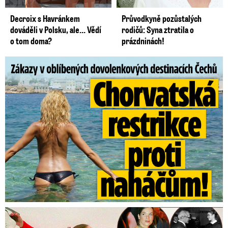
Decroix s Havránkem
Průvodkyně pozůstalých
dováděli v Polsku, ale… Vědí
rodičů: Syna ztratila o
o tom doma?
prázdninách!
Zákazy v dovolenkových rájích: Restrikce proti naháčům!
Tajná policie špehovala krasobruslařku Wittovou: Pikantní ...