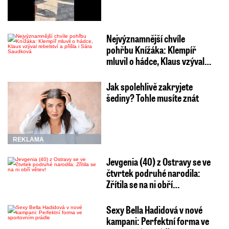
Nejvýznamnější chvíle
pohřbu Knížáka: Klempíř
mluvil o hádce, Klaus vzýval…
Jak spolehlivě zakryjete
šediny? Tohle musíte znát
REKLAMA
Jevgenia (40) z Ostravy se ve
čtvrtek podruhé narodila:
Zřítila se na ni obří…
Sexy Bella Hadidová v nové
kampani: Perfektní forma ve