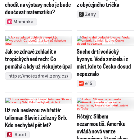
chodit na výstavy nebo je bude
z obyčejného trička
doučovat matematiku?
Ženy
Maminka
Jak se zdravě zchladit v
Sucho drtí vodácký
tropických vedrech: Co
byznys. Voda zmizela i z
pomáhá a kdy už riskujete úpal
míst, kde to Česko dosud
nepoznalo
https://mojezdravi.zeny.cz/
e15
Už rok neslezou ze hřiště:
Fištejn: Slibem
talisman Slavie i železný Srb.
nezarmoutíš. Ameriku
Kdo nechyběl pět let?
ovládá nová verze
iSport
komunismu, která chce