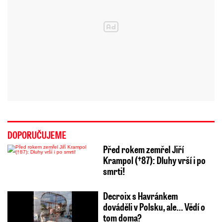
DOPORUČUJEME
Před rokem zemřel Jiří
Krampol (†87): Dluhy vrší i po
smrti!
Decroix s Havránkem
dováděli v Polsku, ale… Vědí o
tom doma?