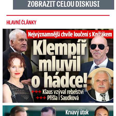
ZOBRAZIT CELOU DISKUSI
HLAVNÍ ČLÁNKY
Top momenty pohřbu Knížáka: Dojatý Klempíř, Pospíšil s Medou
Útok na Jaromíra Soukupa: Reakce Agáty na zmlácení jejího ex