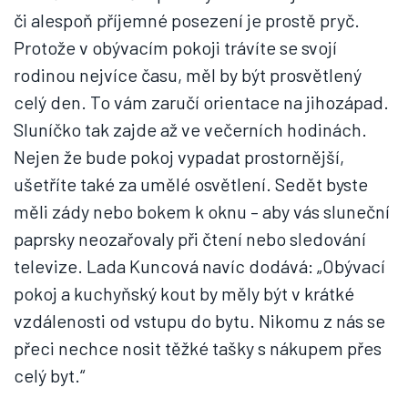
či alespoň příjemné posezení je prostě pryč.
Protože v obývacím pokoji trávíte se svojí
rodinou nejvíce času, měl by být prosvětlený
celý den. To vám zaručí orientace na jihozápad.
Sluníčko tak zajde až ve večerních hodinách.
Nejen že bude pokoj vypadat prostornější,
ušetříte také za umělé osvětlení. Sedět byste
měli zády nebo bokem k oknu – aby vás sluneční
paprsky neozařovaly při čtení nebo sledování
televize. Lada Kuncová navíc dodává: „Obývací
pokoj a kuchyňský kout by měly být v krátké
vzdálenosti od vstupu do bytu. Nikomu z nás se
přeci nechce nosit těžké tašky s nákupem přes
celý byt.“