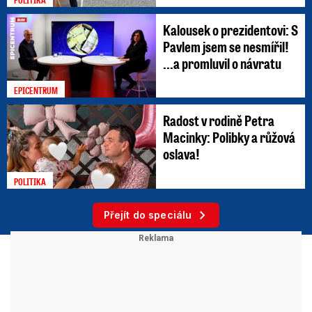
Kalousek o prezidentovi: S
Pavlem jsem se nesmířil!
...a promluvil o návratu
EPICENTRUM
Radost v rodině Petra
Macinky: Polibky a růžová
oslava!
POLITIKA
Přejít do speciálu