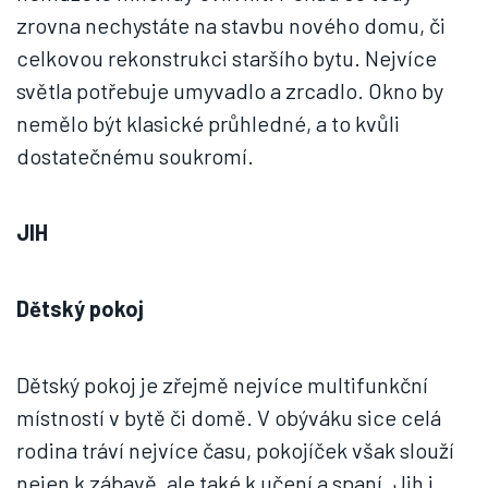
zrovna nechystáte na stavbu nového domu, či
celkovou rekonstrukci staršího bytu. Nejvíce
světla potřebuje umyvadlo a zrcadlo. Okno by
nemělo být klasické průhledné, a to kvůli
dostatečnému soukromí.
JIH
Dětský pokoj
Dětský pokoj je zřejmě nejvíce multifunkční
místností v bytě či domě. V obýváku sice celá
rodina tráví nejvíce času, pokojíček však slouží
nejen k zábavě, ale také k učení a spaní. Jih i