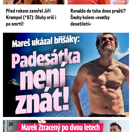
Před rokem zemřel Jiří
Ronaldo do toho dnes praští?
Krampol (†87): Dluhy vrší i
Šachy kolem »svatby
po smrti!
desetiletí«
Mareš v dokonalé formě ukázal břišáky: Padesátka není znát
Marek Ztracený na Letné: Pártlová stopla koncert