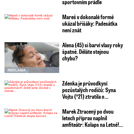
sportovním prádle
Mareš v dokonalé formě
ukázal břišáky: Padesátka
není znát
Alena (45) si barví vlasy roky
špatně. Děláte stejnou
chybu?
REKLAMA
Zdenka je průvodkyní
pozůstalých rodičů: Syna
Vojtu (†21) ztratila o…
Marek Ztracený po dvou
letech příprav naplnil
amfiteátr: Kolaps na Letné!…