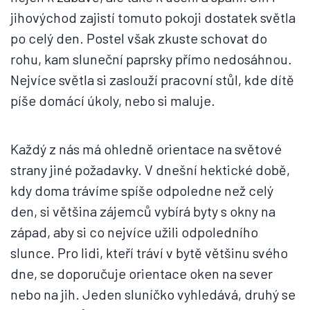
jihovýchod zajistí tomuto pokoji dostatek světla
po celý den. Postel však zkuste schovat do
rohu, kam sluneční paprsky přímo nedosáhnou.
Nejvíce světla si zaslouží pracovní stůl, kde dítě
píše domácí úkoly, nebo si maluje.
Každý z nás má ohledně orientace na světové
strany jiné požadavky. V dnešní hektické době,
kdy doma trávíme spíše odpoledne než celý
den, si většina zájemců vybírá byty s okny na
západ, aby si co nejvíce užili odpoledního
slunce. Pro lidi, kteří tráví v bytě většinu svého
dne, se doporučuje orientace oken na sever
nebo na jih. Jeden sluníčko vyhledává, druhý se