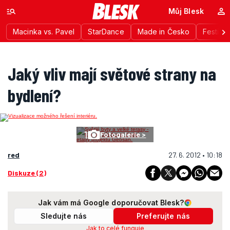
Můj Blesk
Macinka vs. Pavel
StarDance
Made in Česko
Festiva
Jaký vliv mají světové strany na
bydlení?
1
Fotogalerie >
red
27. 6. 2012 • 10:18
Diskuze (2)
Jak vám má Google doporučovat Blesk?
Sledujte nás
Preferujte nás
Jak to celé funguje