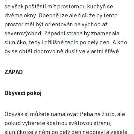
se však poštěstí mít prostornou kuchyň se
dvěma okny. Obecně lze ale říci, že by tento
prostor měl být orientován na východ až
severovýchod. Západní strana by znamenala
sluníčko, tedy i přílišné teplo po celý den. A kdo
by se chtěl dobrovolně dusit ve vlastní šťávě.
ZÁPAD
Obývací pokoj
Obývák si můžete namalovat třeba na žluto, ale
pokud vyberete špatnou světovou stranu,
sluníčko se v něm po celý den neobjeví a veselé