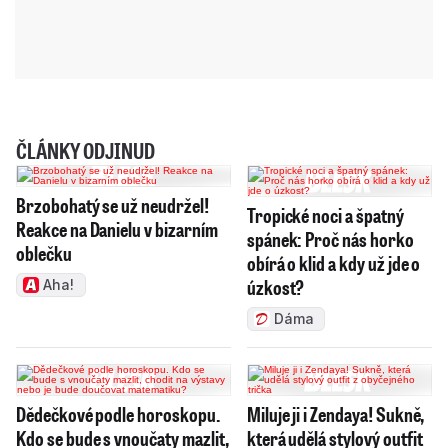
ČLÁNKY ODJINUD
Brzobohatý se už neudržel!
Tropické noci a špatný
Reakce na Danielu v bizarním
spánek: Proč nás horko
oblečku
obírá o klid a kdy už jde o
úzkost?
Aha!
Dáma
Dědečkové podle horoskopu.
Miluje ji i Zendaya! Sukně,
Kdo se bude s vnoučaty mazlit,
která udělá stylový outfit