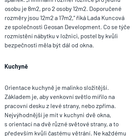
osobu je 8m2, pro 2 osoby 12m2. Doporučené
rozměry jsou 12m2 a 17m2,“ říká Lada Kuncová
ze společnosti Geosan Development. Co se týče
rozmístění nábytku v ložnici, postel by kvůli
bezpečnosti měla být dál od okna.
Kuchyně
Orientace kuchyně je malinko složitější.
Základem je, aby venkovní světlo mířilo na
pracovní desku z levé strany, nebo zpříma.
Nejvýhodnější je mít v kuchyni dvě okna,
s orientací na dvě různé světové strany, a to
především kvůli častému větrání. Ne každému