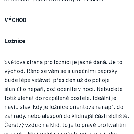
VÝCHOD
Ložnice
Světová strana pro ložnici je jasně daná. Je to
východ. Ráno se vám se slunečními paprsky
bude lépe vstávat, přes den už do pokoje
sluníčko nepaří, což oceníte v noci. Nebudete
totiž uléhat do rozpálené postele. Ideální je
navíc stav, kdy je ložnice orientovaná např. do
zahrady, nebo alespoň do klidnější části sídliště.
Čerstvý vzduch a klid, to je to pravé pro kvalitní
spánek. „Minimální rozměr ložnice pro jednu