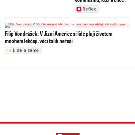
měnit zajeté pořádky
Reflex
Filip Vondrášek: V Jižní Americe si lidé plují životem
mnohem lehčeji, věci tolik neřeší
Lidé a země