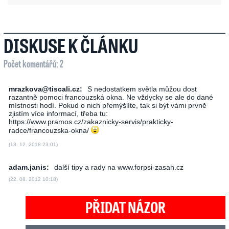
DISKUSE K ČLÁNKU
Počet komentářů: 2
mrazkova@tiscali.cz:
S nedostatkem světla můžou dost
razantně pomoci francouzská okna. Ne vždycky se ale do dané
místnosti hodí. Pokud o nich přemýšlíte, tak si být vámi prvně
zjistím více informací, třeba tu:
https://www.pramos.cz/zakaznicky-servis/prakticky-
radce/francouzska-okna/
(13. 12. 2018 23:01)
adam.janis:
další tipy a rady na www.forpsi-zasah.cz
(22. 08. 2012 10:18)
PŘIDAT NÁZOR