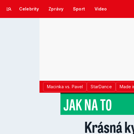
Celebrity
Zprávy
Sport
Video
Macinka vs. Pavel
StarDance
Made i
JAK NA TO
Krásná ky