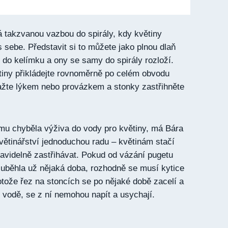
 takzvanou vazbou do spirály, kdy květiny
 sebe. Představit si to můžete jako plnou dlaň
e do kelímku a ony se samy do spirály rozloží.
tiny přikládejte rovnoměrně po celém obvodu
ažte lýkem nebo provázkem a stonky zastřihněte
u chyběla výživa do vody pro květiny, má Bára
ětinářství jednoduchou radu – květinám stačí
avidelně zastřihávat. Pokud od vázání pugetu
uběhla už nějaká doba, rozhodně se musí kytice
otože řez na stoncích se po nějaké době zacelí a
e vodě, se z ní nemohou napít a usychají.