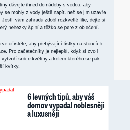
iny dávejte ihned do nádoby s vodou, aby
y se mohly z vody ještě napít, než se jim uzavře
 Jestli vám zahradu zdobí rozkvetlé lilie, dejte si
terý nehezky špiní a těžko se pere z oblečení.
ve očistěte, aby přebývající lístky na stoncích
ze. Pro začátečníky je nejlepší, když si zvolí
ý vytvoří srdce květiny a kolem kterého se pak
ší kvítky.
6 levných tipů, aby váš
domov vypadal noblesněji
a luxusněji