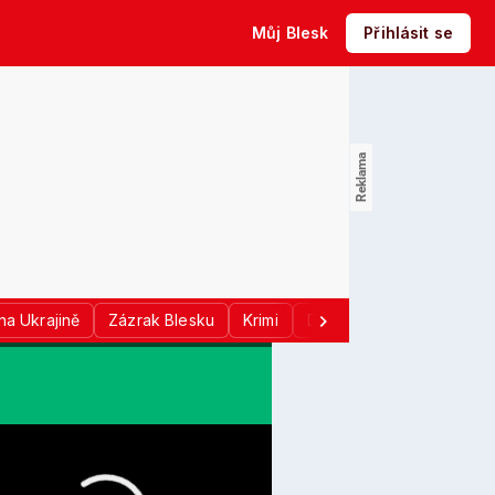
Můj Blesk
Přihlásit se
na Ukrajině
Zázrak Blesku
Krimi
Donald Trump
Sport