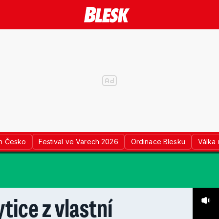
n Česko
Festival ve Varech 2026
Ordinace Blesku
Válka 
tice z vlastní