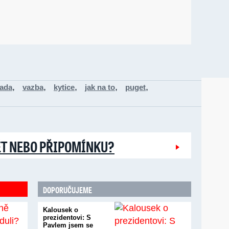
,
,
,
,
,
ada
vazba
kytice
jak na to
puget
ĚT NEBO PŘIPOMÍNKU?
DOPORUČUJEME
Kalousek o
prezidentovi: S
Pavlem jsem se