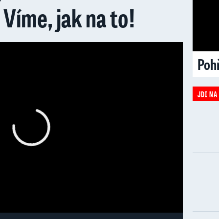
Víme, jak na to!
Poh
JDI NA