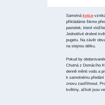
Samotná
kytice
vzniká
přikládáme šikmo přes
pastelek, které vložít
Jednotlivé drobné kvě
pugetu. Na závěr obv
na stejnou délku.
Pokud by obdarovaném
Chutná z Domácího Kv
denně měnit vodu a pr
k samotnému předání 
znovu zastřihnout. Pr
květiny, ačkoli jsou v