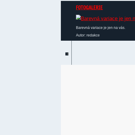
FOTOGALERIE
Barevná variace je jen na vás.
Autor: redakce