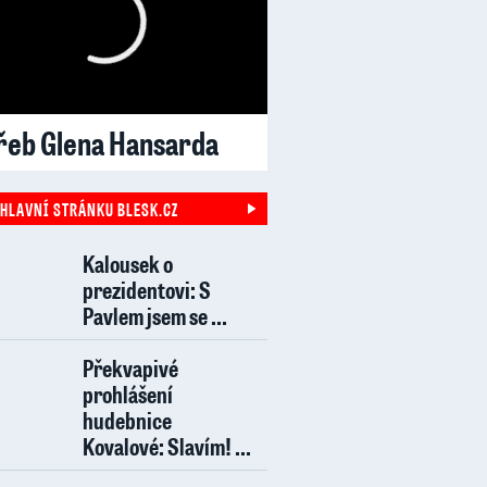
řeb Glena Hansarda
 HLAVNÍ STRÁNKU BLESK.CZ
Kalousek o
prezidentovi: S
Pavlem jsem se ...
Překvapivé
prohlášení
hudebnice
Kovalové: Slavím! ...