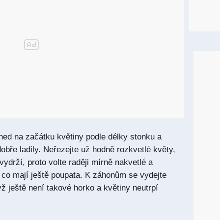
hned na začátku květiny podle délky stonku a
dobře ladily. Neřezejte už hodně rozkvetlé květy,
ydrží, proto volte raději mírně nakvetlé a
, co mají ještě poupata. K záhonům se vydejte
ž ještě není takové horko a květiny neutrpí