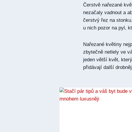
Čerstvě nařezané květ
nezačaly vadnout a ab
čerstvý řez na stonku.
u nich pozor na pyl, k
Nařezané květiny nejpr
zbytečně netlely ve vá
jeden větší květ, kter
přidávají další drobněj