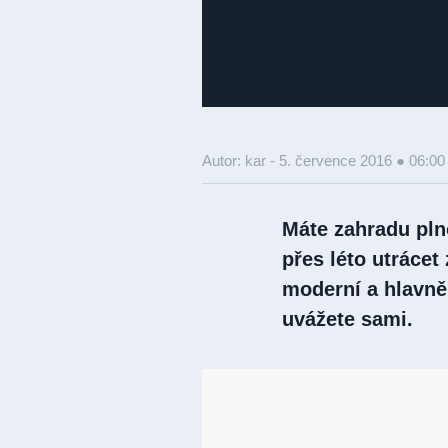
Autor: kar -
5. července 2016 ● 06:00
Máte zahradu pln
přes léto utrácet 
moderní a hlavně
uvážete sami.