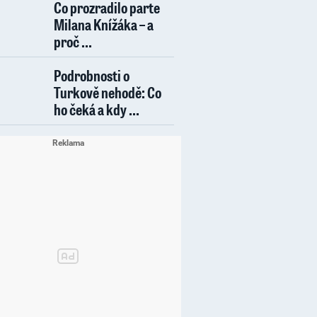
Co prozradilo parte
Milana Knížáka – a
proč ...
Podrobnosti o
Turkově nehodě: Co
ho čeká a kdy ...