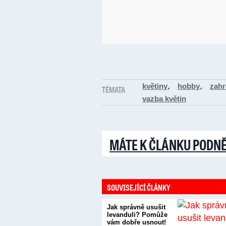
,
,
květiny
hobby
zahr
TÉMATA
vazba květin
MÁTE K ČLÁNKU PODN
SOUVISEJÍCÍ ČLÁNKY
Jak správně usušit
levanduli? Pomůže
vám dobře usnout!