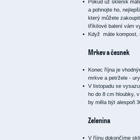
Pokud už skleník máte,
a pohnojte ho, nejlepš
který můžete zakoupit 
tříkilové balení vám v
Když máte kompost, st
Mrkev a česnek
Konec října je vhodn
mrkve a petržele - ury
V listopadu se vysazu
ho do 8 cm hloubky, v
by měla být alespoň 
Zelenina
V říjnu dokončíme skli