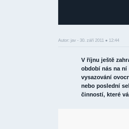
Autor: jav -
30. září 2011 ● 12:44
V říjnu ještě zah
období nás na ní 
vysazování ovocn
nebo poslední sek
činností, které 