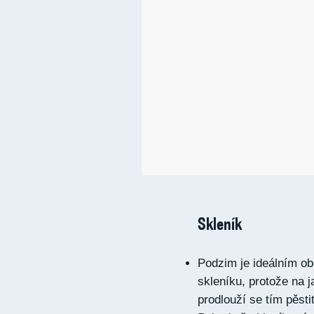
Skleník
Podzim je ideálním o
skleníku, protože na ja
prodlouží se tím pěst