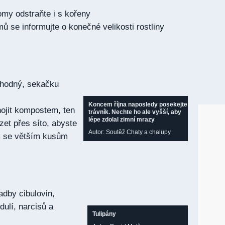
my odstraňte i s kořeny
ů se informujte o konečné velikosti rostliny
 vhodný, sekačku
Koncem října naposledy posekejte
ojit kompostem, ten
trávník. Nechte ho ale vyšší, aby
lépe zdolal zimní mrazy
zet přes síto, abyste
Autor: Soutěž Chaty a chalupy
ím se větším kusům
dby cibulovin,
dulí, narcisů a
Tulipány