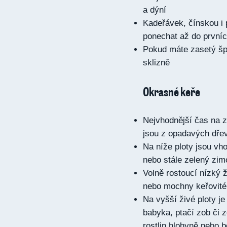
a dýní
Kadeřávek, čínskou i
ponechat až do první
Pokud máte zasetý šp
sklizně
Okrasné keře
Nejvhodnější čas na z
jsou z opadavých dře
Na níže ploty jsou vho
nebo stále zelený zim
Volně rostoucí nízký ž
nebo mochny keřovité
Na vyšší živé ploty je
babyka, ptačí zob či 
rostlin hlohyně nebo 