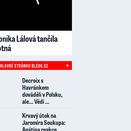
nika Lálová tančila
otná
 HLAVNÍ STRÁNKU BLESK.CZ
Decroix s
Havránkem
dováděli v Polsku,
ale… Vědí ...
Krvavý útok na
Jaromíra Soukupa:
Agátina reakce ...