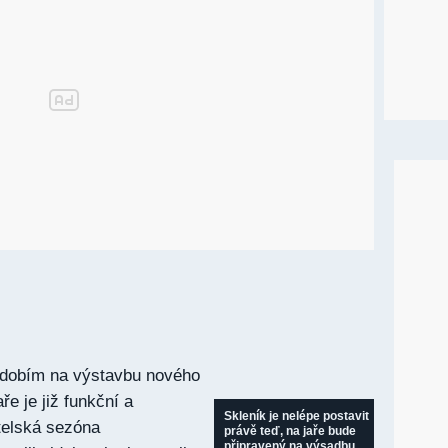
bdobím na výstavbu nového
ře je již funkční a
Skleník je nelépe postavit
itelská sezóna
právě teď, na jaře bude
připravený na výsadbu