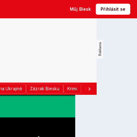
Můj Blesk
Přihlásit se
na Ukrajině
Zázrak Blesku
Krimi
Donald Trump
Sport