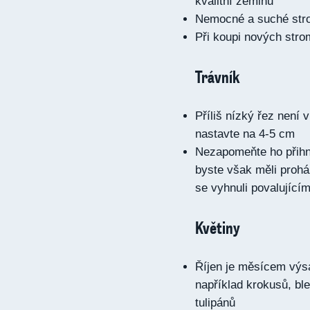
kvalitní zeminu
Nemocné a suché stro
Při koupi nových strom
Trávník
Příliš nízký řez není
nastavte na 4-5 cm
Nezapomeňte ho přihn
byste však měli prohá
se vyhnuli povalujíc
Květiny
Říjen je měsícem výsa
například krokusů, ble
tulipánů