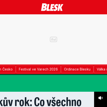
n Česko
Festival ve Varech 2026
Ordinace Blesku
Válka 
kův rok: Co všechno