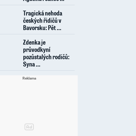
Tragická nehoda
českých řidičů v
Bavorsku: Pět ...
Zdenka je
průvodkyní
pozůstalých rodičů:
Syna ...