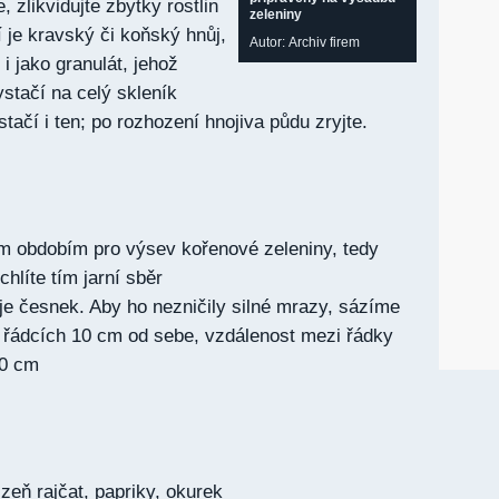
 zlikvidujte zbytky rostlin
zeleniny
í je kravský či koňský hnůj,
Autor: Archiv firem
i jako granulát, jehož
ystačí na celý skleník
ačí i ten; po rozhození hnojiva půdu zryjte.
ým obdobím pro výsev kořenové zeleniny, tedy
chlíte tím jarní sběr
je česnek. Aby ho nezničily silné mrazy, sázíme
 řádcích 10 cm od sebe, vzdálenost mezi řádky
30 cm
zeň rajčat, papriky, okurek