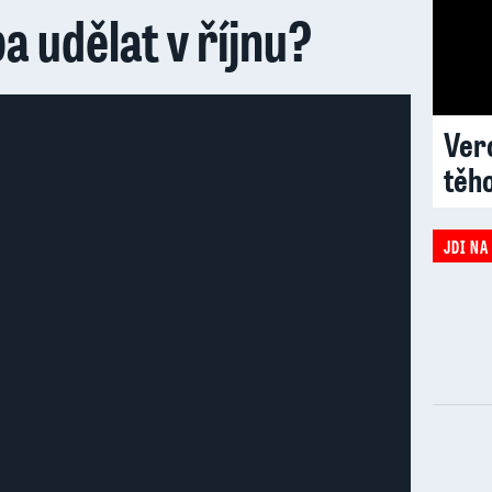
a udělat v říjnu?
Vero
těh
JDI NA