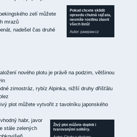
Pokud chcete sklidit
 pekingského zelí můžete
opravdu chutná rajčata,
nesmíte rostlinu zbavit
ch mrazů
všech listů!
enát, nadešel čas druhé
Autor: pawpaw.cz
aložení nového plotu je právě na podzim, většinou
vin
dné zimostráz, rybíz Alpinka, nižší druhy dřišťálu
olez
ivý plot můžete vytvořit z tavolníku japonského
 vhodný habr, javor
Živý plot můžete doplnit i
ze stále zelených
tvarovanými solitéry.
bobkovišeň