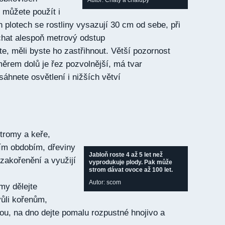
Autor: Chaty a chalupy
 můžete použít i
h plotech se rostliny vysazují 30 cm od sebe, při
chat alespoň metrový odstup
te, měli byste ho zastřihnout. Větší pozornost
měrem dolů je řez pozvolnější, má tvar
áhnete osvětlení i nižších větví
tromy a keře,
ním obdobím, dřeviny
Jabloň roste 4 až 5 let než
 zakořenění a využijí
vyprodukuje plody. Pak může
strom dávat ovoce až 100 let.
Autor: scom
my dělejte
ůli kořenům,
odou, na dno dejte pomalu rozpustné hnojivo a