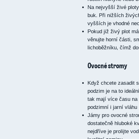
Na nejvyšší živé ploty
buk. Při nižších živýc
vyšších je vhodné ne
Pokud již živý plot má
věnujte horní části, s
lichoběžníku, čímž dos
Ovocné stromy
Když chcete zasadit s
podzim je na to ideál
tak mají více času na
podzimní i jarní vláhu
Jámy pro ovocné stro
dostatečně hluboké kv
nejdříve je prolijte v