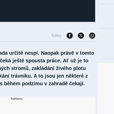
Sdílej:
rada určitě nespí. Naopak právě v tomto
čeká ještě spousta práce. Ať už je to
ých stromů, zakládání živého plotu
ání trávníku. A to jsou jen některé z
vás během podzimu v zahradě čekají.