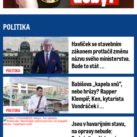
POLITIKA
Havlíček se stavebním
zákonem protlačil změnu
názvu svého ministerstva.
Bude to stát ...
POLITIKA
Babišova „kapela snů“,
nebo hrůzy? Rapper
Klempíř, Ken, kytarista
Vondráček i ...
POLITIKA
Jsou v havarijním stavu,
na opravy nebude: