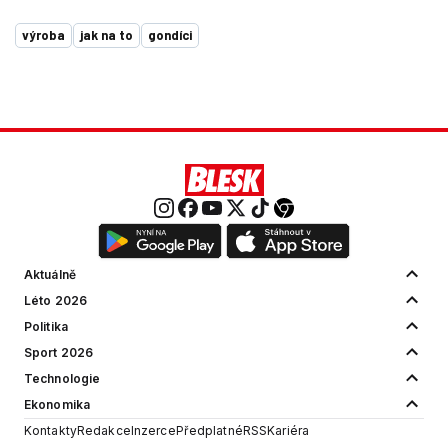
výroba
jak na to
gondíci
Aktuálně
Léto 2026
Politika
Sport 2026
Technologie
Ekonomika
Kontakty
Redakce
Inzerce
Předplatné
RSS
Kariéra