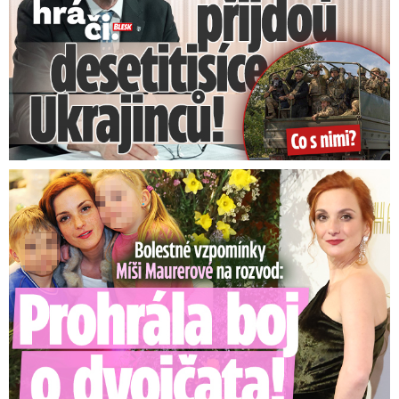
Bolestné vzpomínky Míši Maurerové: Prohrála boj o dvojčata!