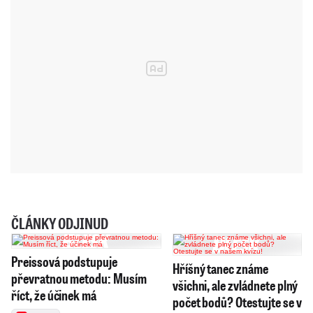
ČLÁNKY ODJINUD
Preissová podstupuje
Hříšný tanec známe
převratnou metodu: Musím
všichni, ale zvládnete plný
říct, že účinek má
počet bodů? Otestujte se v