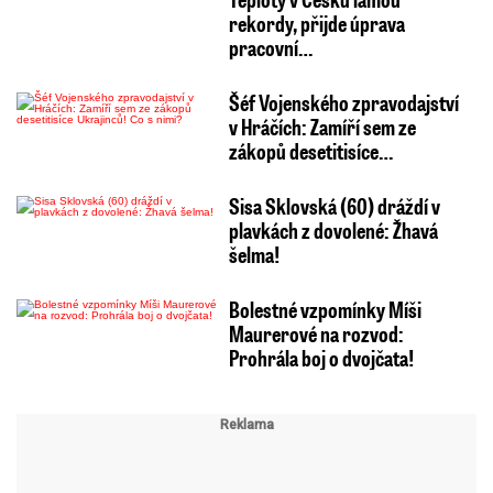
rekordy, přijde úprava
pracovní…
Šéf Vojenského zpravodajství
v Hráčích: Zamíří sem ze
zákopů desetitisíce…
Sisa Sklovská (60) dráždí v
plavkách z dovolené: Žhavá
šelma!
Bolestné vzpomínky Míši
Maurerové na rozvod:
Prohrála boj o dvojčata!