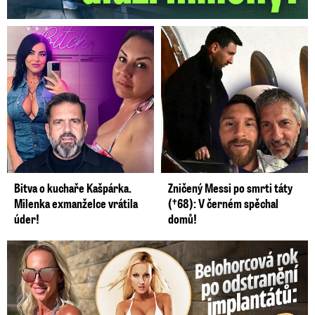
Bitva o kuchaře Kašpárka.
Zničený Messi po smrti táty
Milenka exmanželce vrátila
(†68): V černém spěchal
úder!
domů!
Belohorcová rok po odstranění implantátů: Konečně sama sebou