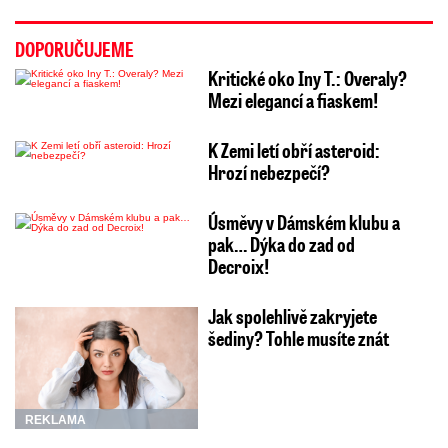
DOPORUČUJEME
Kritické oko Iny T.: Overaly?
Mezi elegancí a fiaskem!
K Zemi letí obří asteroid:
Hrozí nebezpečí?
Úsměvy v Dámském klubu a
pak… Dýka do zad od
Decroix!
Jak spolehlivě zakryjete
šediny? Tohle musíte znát
REKLAMA