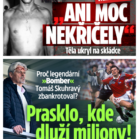
Proč Skuhravý zbankrotoval? Prasklo, kde dluží miliony!