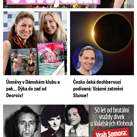
Úsměvy v Dámském klubu a
Česko čeká dechberoucí
pak… Dýka do zad od
podívaná: Vzácné zatmění
Decroix!
Slunce!
50 let od běsnění Somory: Těla dívek vrah ukryl na skládce