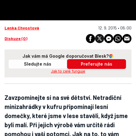
Lenka Chvostová
12. 9. 2015 • 06:00
Diskuze (0)
Jak vám má Google doporučovat Blesk?
Sledujte nás
Preferujte nás
Jak to celé funguje
Zavzpomínejte si na své dětství. Netradiční
minizahrádky v kufru připomínají lesní
domečky, které jsme v lese stavěli, když jsme
byli malí. Při jejich výrobě vám určitě rádi
pomohou i vaši potomci. Jak na to, to vám