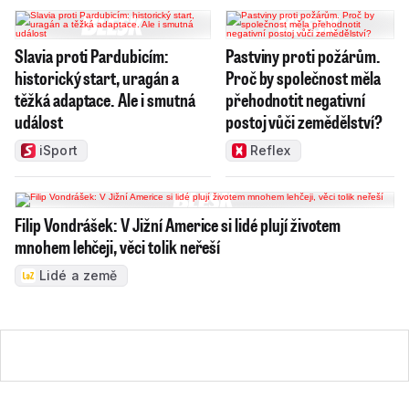
Slavia proti Pardubicím:
Pastviny proti požárům.
historický start, uragán a
Proč by společnost měla
těžká adaptace. Ale i smutná
přehodnotit negativní
událost
postoj vůči zemědělství?
iSport
Reflex
Filip Vondrášek: V Jižní Americe si lidé plují životem
mnohem lehčeji, věci tolik neřeší
Lidé a země