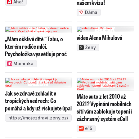
našem kvízu!
Aha!
Dáma
video Alena Mihulová
„Mám ošklivé dítě.“ Tabu, o
kterém rodiče mlčí.
Ženy
Psycholožka vysvětluje proč
Maminka
Jak se zdravě zchladit v
Máte auto z let 2010 až
tropických vedrech: Co
2021? Vypínání mobilních
pomáhá a kdy už riskujete úpal
sítí vám zablokuje topení i
záchranný systém eCall
https://mojezdravi.zeny.cz/
e15