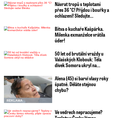
Návrat tropů s teplotami
přes 36 °C! Přijdou i bouřky a
ochlazení! Sledujte…
Bitva o kuchaře Kašpárka.
Milenka exmanželce vrátila
úder!
50 let od brutální vraždy u
Valašských Klobouk: Těla
dívek Somora ukryl na…
Alena (45) si barví vlasy roky
špatně. Děláte stejnou
chybu?
REKLAMA
Ve vedrech nepracujeme?
Teploty v Česku lámou