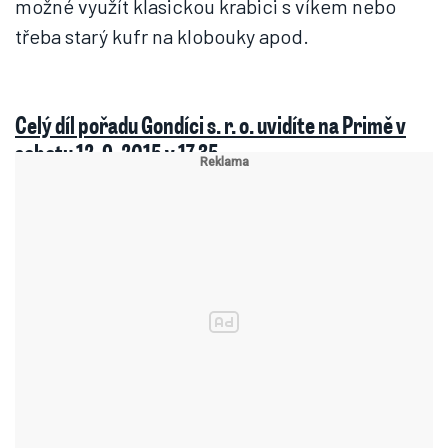
možné využít klasickou krabici s víkem nebo
třeba starý kufr na klobouky apod.
Celý díl pořadu Gondíci s. r. o. uvidíte na Primě v
sobotu 12. 9. 2015 v 17.35.