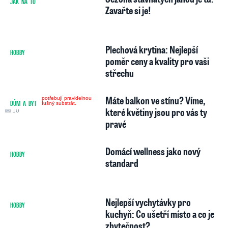
JAK NA TO
Zavařte si je!
Plechová krytina: Nejlepší
HOBBY
4
poměr ceny a kvality pro vaši
střechu
Máte balkon ve stínu? Víme,
DŮM A BYT
které květiny jsou pro vás ty
10
pravé
Domácí wellness jako nový
HOBBY
1
standard
Nejlepší vychytávky pro
HOBBY
1
kuchyň: Co ušetří místo a co je
zbytečnost?