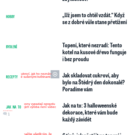
„Už jsem to chtěl vzdát.“ Když
HOBBY
1
se z dobré vůle stane přetížení
Topení, které nezradí: Tento
BYDLENÍ
1
kotel na kusové dřevo funguje
i bez proudu
Jak skladovat cukroví, aby
RECEPTY
bylo na Štědrý den dokonalé?
Poradíme vám
Jak na to: 3 halloweenské
JAK NA TO
dekorace, které vám bude
1
každý závidět