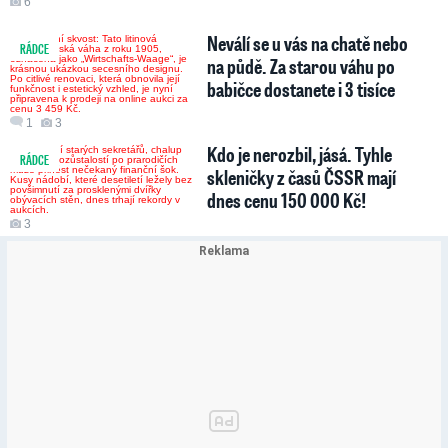
6
Neválí se u vás na chatě nebo
RÁDCE
na půdě. Za starou váhu po
babičce dostanete i 3 tisíce
1
3
Kdo je nerozbil, jásá. Tyhle
RÁDCE
skleničky z časů ČSSR mají
dnes cenu 150 000 Kč!
3