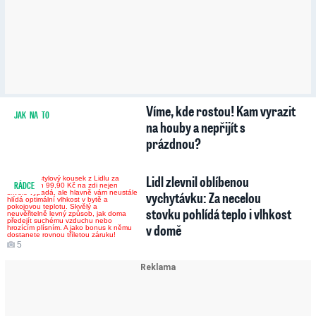
Víme, kde rostou! Kam vyrazit
JAK NA TO
5
77
na houby a nepřijít s
prázdnou?
Lidl zlevnil oblíbenou
RÁDCE
vychytávku: Za necelou
stovku pohlídá teplo i vlhkost
v domě
5