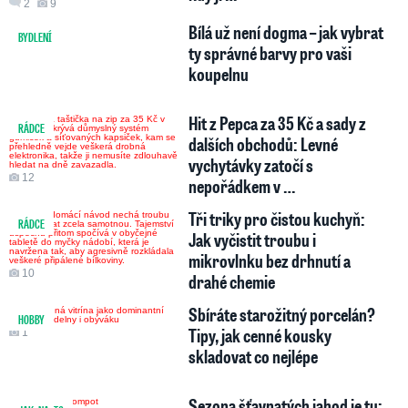
2
9
Bílá už není dogma – jak vybrat
BYDLENÍ
1
ty správné barvy pro vaši
koupelnu
Hit z Pepca za 35 Kč a sady z
RÁDCE
dalších obchodů: Levné
vychytávky zatočí s
12
nepořádkem v …
Tři triky pro čistou kuchyň:
RÁDCE
Jak vyčistit troubu i
mikrovlnku bez drhnutí a
10
drahé chemie
Sbíráte starožitný porcelán?
HOBBY
Tipy, jak cenné kousky
1
skladovat co nejlépe
Sezona šťavnatých jahod je tu: