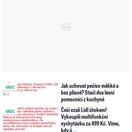
Jak uchovat pečivo měkké a
RÁDCE
bez plísně? Stačí dva levní
9
pomocníci z kuchyně
Češi vzali Lidl útokem!
RÁDCE
Vykoupili multifunkční
vychytávku za 499 Kč. Víme,
kdy ji …