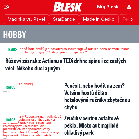
Můj Blesk
Macinka vs. Pavel
StarDance
Made in Česko
Festiva
HOBBY
RÁDCE
6
Růžový zázrak z Actionu a TEDi drhne špínu i ze zašlých
věcí. Někoho dusí a jiným…
Pověsit, nebo hodit na zem?
RÁDCE
7
Většina hostů dělá s
hotelovými ručníky zbytečnou
chybu
Zrušili v centru asfaltové
RÁDCE
peklo. Místo aut mají lidé
chladivý park