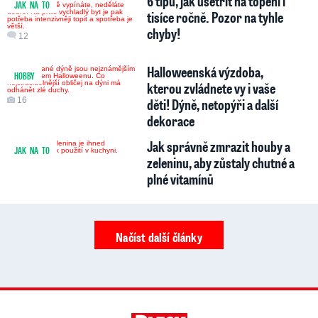
6 tipů, jak ušetřit na topení i
JAK NA TO
tisíce ročně. Pozor na tyhle
chyby!
12
Halloweenská výzdoba,
HOBBY
kterou zvládnete vy i vaše
16
děti! Dýně, netopýři a další
dekorace
Jak správně zmrazit houby a
JAK NA TO
zeleninu, aby zůstaly chutné a
plné vitamínů
Načíst další články